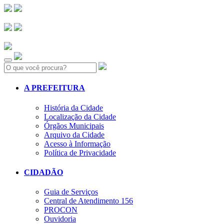
Search:
A PREFEITURA
História da Cidade
Localização da Cidade
Órgãos Municipais
Arquivo da Cidade
Acesso à Informação
Política de Privacidade
CIDADÃO
Guia de Serviços
Central de Atendimento 156
PROCON
Ouvidoria