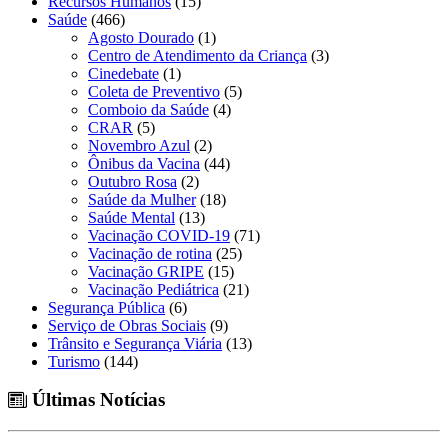
Recursos Humanos
(15)
Saúde
(466)
Agosto Dourado
(1)
Centro de Atendimento da Criança
(3)
Cinedebate
(1)
Coleta de Preventivo
(5)
Comboio da Saúde
(4)
CRAR
(5)
Novembro Azul
(2)
Ônibus da Vacina
(44)
Outubro Rosa
(2)
Saúde da Mulher
(18)
Saúde Mental
(13)
Vacinação COVID-19
(71)
Vacinação de rotina
(25)
Vacinação GRIPE
(15)
Vacinação Pediátrica
(21)
Segurança Pública
(6)
Serviço de Obras Sociais
(9)
Trânsito e Segurança Viária
(13)
Turismo
(144)
Últimas Notícias