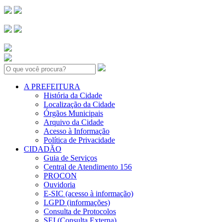
Search:
A PREFEITURA
História da Cidade
Localização da Cidade
Órgãos Municipais
Arquivo da Cidade
Acesso à Informação
Política de Privacidade
CIDADÃO
Guia de Serviços
Central de Atendimento 156
PROCON
Ouvidoria
E-SIC (acesso à informação)
LGPD (informações)
Consulta de Protocolos
SEI (Consulta Externa)