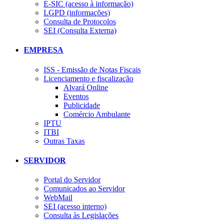
E-SIC (acesso à informação)
LGPD (informações)
Consulta de Protocolos
SEI (Consulta Externa)
EMPRESA
ISS - Emissão de Notas Fiscais
Licenciamento e fiscalização
Alvará Online
Eventos
Publicidade
Comércio Ambulante
IPTU
ITBI
Outras Taxas
SERVIDOR
Portal do Servidor
Comunicados ao Servidor
WebMail
SEI (acesso interno)
Consulta às Legislações