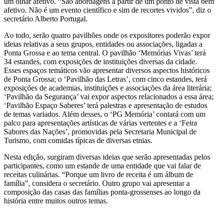
um olhar afetivo. “São abordagens a partir de um ponto de vista bem
afetivo. Não é um evento científico e sim de recortes vividos”, diz o
secretário Alberto Portugal.
Ao todo, serão quatro pavilhões onde os expositores poderão expor
ideias relativas a seus grupos, entidades ou associações, ligadas a
Ponta Grossa e ao tema central. O pavilhão ‘Memórias Vivas’ terá
34 estandes, com exposições de instituições diversas da cidade.
Esses espaços temáticos vão apresentar diversos aspectos históricos
de Ponta Grossa; o ‘Pavilhão das Letras’, com cinco estandes, terá
exposições de academias, instituições e associações da área literária;
‘Pavilhão da Segurança’ vai expor aspectos relacionados a essa área;
‘Pavilhão Espaço Saberes’ terá palestras e apresentação de estudos
de temas variados. Além desses, o ‘PG Memória’ contará com um
palco para apresentações artísticas de várias vertentes e a ‘Feira
Sabores das Nações’, promovidas pela Secretaria Municipal de
Turismo, com comidas típicas de diversas etnias.
Nesta edição, surgiram diversas ideias que serão apresentadas pelos
participantes, como um estande de uma entidade que vai falar de
receitas culinárias. “Porque um livro de receita é um álbum de
família”, considera o secretário. Outro grupo vai apresentar a
composição das casas das famílias ponta-grossenses ao longo da
história entre muitos outros temas.