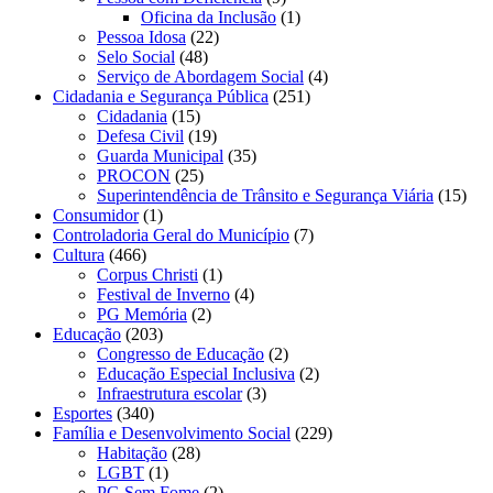
Oficina da Inclusão
(1)
Pessoa Idosa
(22)
Selo Social
(48)
Serviço de Abordagem Social
(4)
Cidadania e Segurança Pública
(251)
Cidadania
(15)
Defesa Civil
(19)
Guarda Municipal
(35)
PROCON
(25)
Superintendência de Trânsito e Segurança Viária
(15)
Consumidor
(1)
Controladoria Geral do Município
(7)
Cultura
(466)
Corpus Christi
(1)
Festival de Inverno
(4)
PG Memória
(2)
Educação
(203)
Congresso de Educação
(2)
Educação Especial Inclusiva
(2)
Infraestrutura escolar
(3)
Esportes
(340)
Família e Desenvolvimento Social
(229)
Habitação
(28)
LGBT
(1)
PG Sem Fome
(2)