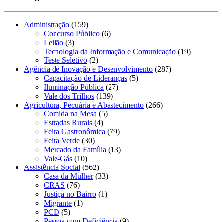
Administração
(159)
Concurso Público
(6)
Leilão
(3)
Tecnologia da Informação e Comunicação
(19)
Teste Seletivo
(2)
Agência de Inovação e Desenvolvimento
(287)
Capacitação de Lideranças
(5)
Iluminação Pública
(27)
Vale dos Trilhos
(139)
Agricultura, Pecuária e Abastecimento
(266)
Comida na Mesa
(5)
Estradas Rurais
(4)
Feira Gastronômica
(79)
Feira Verde
(30)
Mercado da Família
(13)
Vale-Gás
(10)
Assistência Social
(562)
Casa da Mulher
(33)
CRAS
(76)
Justiça no Bairro
(1)
Migrante
(1)
PCD
(5)
Pessoa com Deficiência
(9)