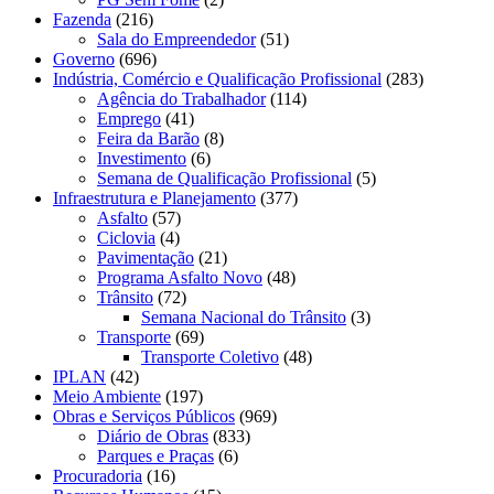
Fazenda
(216)
Sala do Empreendedor
(51)
Governo
(696)
Indústria, Comércio e Qualificação Profissional
(283)
Agência do Trabalhador
(114)
Emprego
(41)
Feira da Barão
(8)
Investimento
(6)
Semana de Qualificação Profissional
(5)
Infraestrutura e Planejamento
(377)
Asfalto
(57)
Ciclovia
(4)
Pavimentação
(21)
Programa Asfalto Novo
(48)
Trânsito
(72)
Semana Nacional do Trânsito
(3)
Transporte
(69)
Transporte Coletivo
(48)
IPLAN
(42)
Meio Ambiente
(197)
Obras e Serviços Públicos
(969)
Diário de Obras
(833)
Parques e Praças
(6)
Procuradoria
(16)