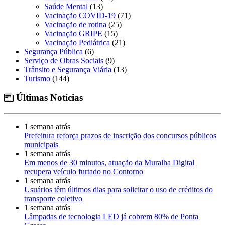
Saúde Mental
(13)
Vacinação COVID-19
(71)
Vacinação de rotina
(25)
Vacinação GRIPE
(15)
Vacinação Pediátrica
(21)
Segurança Pública
(6)
Serviço de Obras Sociais
(9)
Trânsito e Segurança Viária
(13)
Turismo
(144)
Últimas Notícias
1 semana atrás
Prefeitura reforça prazos de inscrição dos concursos públicos
municipais
1 semana atrás
Em menos de 30 minutos, atuação da Muralha Digital
recupera veículo furtado no Contorno
1 semana atrás
Usuários têm últimos dias para solicitar o uso de créditos do
transporte coletivo
1 semana atrás
Lâmpadas de tecnologia LED já cobrem 80% de Ponta