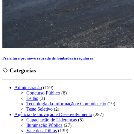
Prefeitura promove retirada de lombadas irregulares
Categorias
Administração
(159)
Concurso Público
(6)
Leilão
(3)
Tecnologia da Informação e Comunicação
(19)
Teste Seletivo
(2)
Agência de Inovação e Desenvolvimento
(287)
Capacitação de Lideranças
(5)
Iluminação Pública
(27)
Vale dos Trilhos
(139)