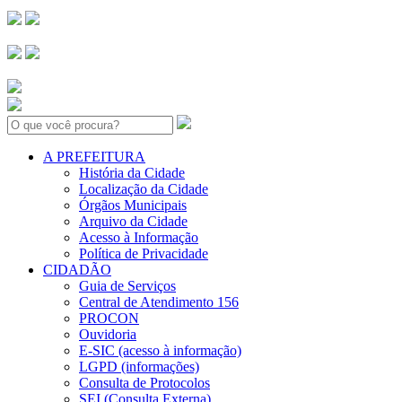
Search:
A PREFEITURA
História da Cidade
Localização da Cidade
Órgãos Municipais
Arquivo da Cidade
Acesso à Informação
Política de Privacidade
CIDADÃO
Guia de Serviços
Central de Atendimento 156
PROCON
Ouvidoria
E-SIC (acesso à informação)
LGPD (informações)
Consulta de Protocolos
SEI (Consulta Externa)