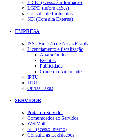
E-SIC (acesso à informação)
LGPD (informações)
Consulta de Protocolos
SEI (Consulta Externa)
EMPRESA
ISS - Emissão de Notas Fiscais
Licenciamento e fiscalização
Alvará Online
Eventos
Publicidade
Comércio Ambulante
IPTU
ITBI
Outras Taxas
SERVIDOR
Portal do Servidor
Comunicados ao Servidor
WebMail
SEI (acesso interno)
Consulta às Legislações