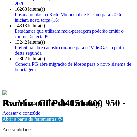
2026
16268 leitura(s)
Pré-matrículas na Rede Municipal de Ensino para 2026
iniciam nesta terça (16)
14313 leitura(s)
Estudantes que utilizam meia-passagem poderão emitir o
cartão Conecta PG
13242 leitura(s)
Prefeitura abre cadastro on-line para o ‘Vale-Gás’ a partir
desta segunda
12802 leitura(s)
Conecta PG abre migração de idosos para o novo sistema de
bilhetagem
Av. Visconde de Taunay, 950 - Ronda - CEP 84051-000
Política de Privacidade.
Acessar o conteúdo
Abrir a barra de ferramentas
Acessibilidade