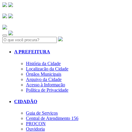
Search:
A PREFEITURA
História da Cidade
Localização da Cidade
Órgãos Municipais
Arquivo da Cidade
Acesso à Informação
Política de Privacidade
CIDADÃO
Guia de Serviços
Central de Atendimento 156
PROCON
Ouvidoria