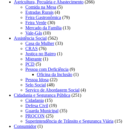
Agricultura, Pecuária e Abastecimento
(266)
Comida na Mesa
(5)
Estradas Rurais
(4)
Feira Gastronômica
(79)
Feira Verde
(30)
Mercado da Família
(13)
Vale-Gás
(10)
Assistência Social
(562)
Casa da Mulher
(33)
CRAS
(76)
Justiça no Bairro
(1)
Migrante
(1)
PCD
(5)
Pessoa com Deficiência
(9)
Oficina da Inclusão
(1)
Pessoa Idosa
(22)
Selo Social
(48)
Serviço de Abordagem Social
(4)
Cidadania e Segurança Pública
(251)
Cidadania
(15)
Defesa Civil
(19)
Guarda Municipal
(35)
PROCON
(25)
Superintendência de Trânsito e Segurança Viária
(15)
Consumidor
(1)