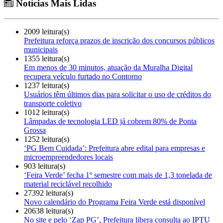
Notícias Mais Lidas
2009 leitura(s)
Prefeitura reforça prazos de inscrição dos concursos públicos
municipais
1355 leitura(s)
Em menos de 30 minutos, atuação da Muralha Digital
recupera veículo furtado no Contorno
1237 leitura(s)
Usuários têm últimos dias para solicitar o uso de créditos do
transporte coletivo
1012 leitura(s)
Lâmpadas de tecnologia LED já cobrem 80% de Ponta
Grossa
1252 leitura(s)
‘PG Bem Cuidada’: Prefeitura abre edital para empresas e
microempreendedores locais
903 leitura(s)
‘Feira Verde’ fecha 1º semestre com mais de 1,3 tonelada de
material reciclável recolhido
27392 leitura(s)
Novo calendário do Programa Feira Verde está disponível
20638 leitura(s)
No site e pelo ‘Zap PG’, Prefeitura libera consulta ao IPTU