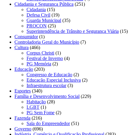
Cidadania e Segurança Pública
(251)
Cidadania
(15)
Defesa Civil
(19)
Guarda Municipal
(35)
PROCON
(25)
Superintendência de Trânsito e Segurança Viária
(15)
Consumidor
(1)
Controladoria Geral do Município
(7)
Cultura
(466)
Corpus Christi
(1)
Festival de Inverno
(4)
PG Memória
(2)
Educação
(203)
Congresso de Educação
(2)
Educação Especial Inclusiva
(2)
Infraestrutura escolar
(3)
Esportes
(340)
Família e Desenvolvimento Social
(229)
Habitação
(28)
LGBT
(1)
PG Sem Fome
(2)
Fazenda
(216)
Sala do Empreendedor
(51)
Governo
(696)
Indústria, Comércio e Qualificação Profissional
(283)