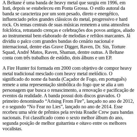
A Beltane é uma banda de heavy metal que surgiu em 1996, em
Irati, depois se estabeleceu em Ponta Grossa. O estilo autoral da
banda se caracteriza por um som pesado, direto e energético,
influenciado pelos grandes clássicos do metal, progressivo e hard
rock. Os temas centrais de suas músicas remetem a uma atmosfera
folclórica, retratando crenças e celebrações dos povos antigos, aliado
ao instrumental bem elaborado de melodias e refrãos marcantes. Já
dividiu o palco com grandes bandas do cenário nacional e
internacional, dentre elas Grave Digger, Raven, Dr. Sin, Torture
Squad, André Matos, Raven, Shaman, dentre outras. A Beltane
conta com três trabalhos de estúdio, dois álbuns e um EP.
A Fire Hunter foi formada em 2000 com objetivo de compor heavy
metal tradicional mesclado com heavy metal melódico. O
significado do nome da banda (Caçador de Fogo, em português)
remete a uma representação simbólica do fogo que se alia a um
personagem que busca o renascimento, a renovação e pacificação de
eventos da realidade. A banda possui dois discos gravados. O
primeiro denominado “Arising From Fire”, lançado no ano de 2012,
e o segundo “No Fear no Lies”, lançado no ano de 2014. Esse
recebeu uma série de prêmios pela revista Roadie Crew para bandas
nacionais. Foi classificado como o sexto melhor álbum do ano,
segunda posição de melhor guitarrista e oitavo entre os melhores
vocalistas.