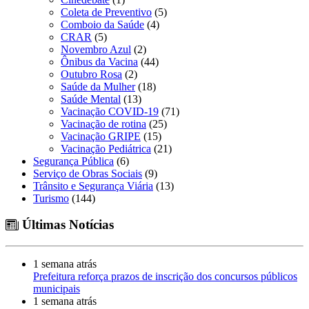
Coleta de Preventivo
(5)
Comboio da Saúde
(4)
CRAR
(5)
Novembro Azul
(2)
Ônibus da Vacina
(44)
Outubro Rosa
(2)
Saúde da Mulher
(18)
Saúde Mental
(13)
Vacinação COVID-19
(71)
Vacinação de rotina
(25)
Vacinação GRIPE
(15)
Vacinação Pediátrica
(21)
Segurança Pública
(6)
Serviço de Obras Sociais
(9)
Trânsito e Segurança Viária
(13)
Turismo
(144)
Últimas Notícias
1 semana atrás
Prefeitura reforça prazos de inscrição dos concursos públicos
municipais
1 semana atrás