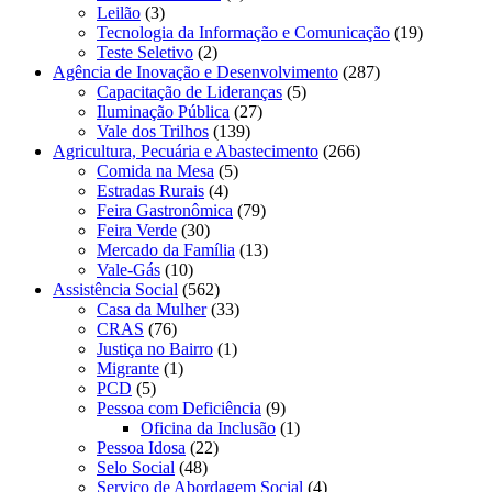
Leilão
(3)
Tecnologia da Informação e Comunicação
(19)
Teste Seletivo
(2)
Agência de Inovação e Desenvolvimento
(287)
Capacitação de Lideranças
(5)
Iluminação Pública
(27)
Vale dos Trilhos
(139)
Agricultura, Pecuária e Abastecimento
(266)
Comida na Mesa
(5)
Estradas Rurais
(4)
Feira Gastronômica
(79)
Feira Verde
(30)
Mercado da Família
(13)
Vale-Gás
(10)
Assistência Social
(562)
Casa da Mulher
(33)
CRAS
(76)
Justiça no Bairro
(1)
Migrante
(1)
PCD
(5)
Pessoa com Deficiência
(9)
Oficina da Inclusão
(1)
Pessoa Idosa
(22)
Selo Social
(48)
Serviço de Abordagem Social
(4)