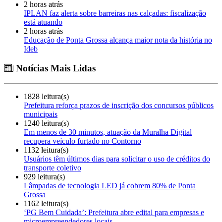
2 horas atrás
IPLAN faz alerta sobre barreiras nas calçadas: fiscalização
está atuando
2 horas atrás
Educação de Ponta Grossa alcança maior nota da história no
Ideb
Notícias Mais Lidas
1828 leitura(s)
Prefeitura reforça prazos de inscrição dos concursos públicos
municipais
1240 leitura(s)
Em menos de 30 minutos, atuação da Muralha Digital
recupera veículo furtado no Contorno
1132 leitura(s)
Usuários têm últimos dias para solicitar o uso de créditos do
transporte coletivo
929 leitura(s)
Lâmpadas de tecnologia LED já cobrem 80% de Ponta
Grossa
1162 leitura(s)
‘PG Bem Cuidada’: Prefeitura abre edital para empresas e
microempreendedores locais