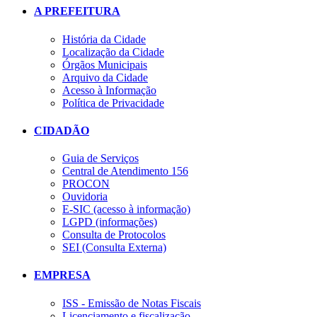
A PREFEITURA
História da Cidade
Localização da Cidade
Órgãos Municipais
Arquivo da Cidade
Acesso à Informação
Política de Privacidade
CIDADÃO
Guia de Serviços
Central de Atendimento 156
PROCON
Ouvidoria
E-SIC (acesso à informação)
LGPD (informações)
Consulta de Protocolos
SEI (Consulta Externa)
EMPRESA
ISS - Emissão de Notas Fiscais
Licenciamento e fiscalização