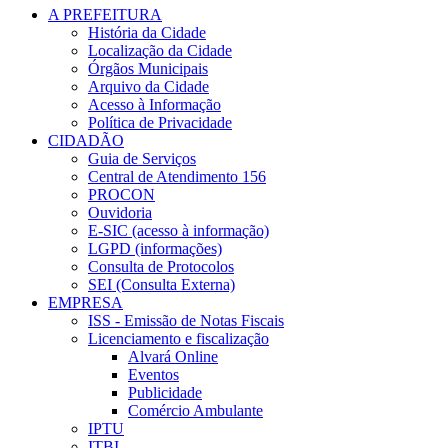
A PREFEITURA
História da Cidade
Localização da Cidade
Órgãos Municipais
Arquivo da Cidade
Acesso à Informação
Política de Privacidade
CIDADÃO
Guia de Serviços
Central de Atendimento 156
PROCON
Ouvidoria
E-SIC (acesso à informação)
LGPD (informações)
Consulta de Protocolos
SEI (Consulta Externa)
EMPRESA
ISS - Emissão de Notas Fiscais
Licenciamento e fiscalização
Alvará Online
Eventos
Publicidade
Comércio Ambulante
IPTU
ITBI