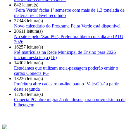
842 leitura(s)
‘Feira Verde’ fecha 1º semestre com mais de 1,3 tonelada de
material reciclável recolhido
27348 leitura(s)
Novo calendário do Programa Feira Verde está disponível
20611 leitura(s)
No site e pelo ‘Zap PG’, Prefeitura libera consulta ao IPTU
2026
16257 leitura(s)
Pré-matrículas na Rede Municipal de Ensino para 2026
iniciam nesta terça (16)
14302 leitura(s)
Estudantes que utilizam meia-passagem poderão emitir o
cartão Conecta PG
13226 leitura(s)
Prefeitura abre cadastro on-line para o ‘Vale-Gás’ a partir
desta segunda
12793 leitura(s)
Conecta PG abre migração de idosos para o novo sistema de
bilhetagem