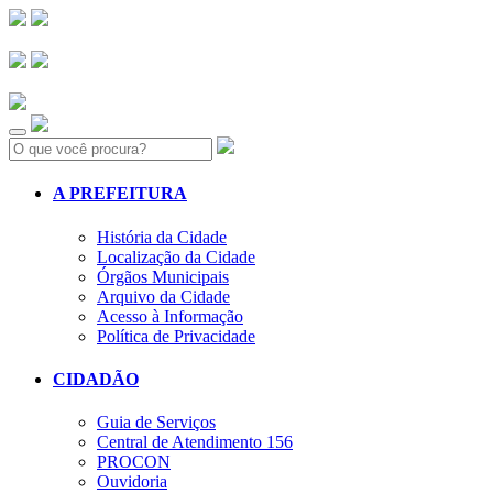
Search:
A PREFEITURA
História da Cidade
Localização da Cidade
Órgãos Municipais
Arquivo da Cidade
Acesso à Informação
Política de Privacidade
CIDADÃO
Guia de Serviços
Central de Atendimento 156
PROCON
Ouvidoria