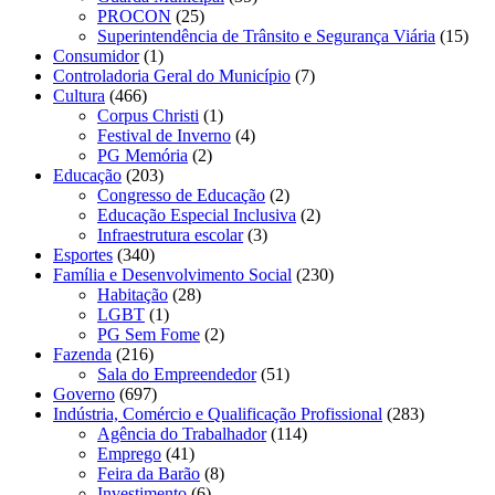
PROCON
(25)
Superintendência de Trânsito e Segurança Viária
(15)
Consumidor
(1)
Controladoria Geral do Município
(7)
Cultura
(466)
Corpus Christi
(1)
Festival de Inverno
(4)
PG Memória
(2)
Educação
(203)
Congresso de Educação
(2)
Educação Especial Inclusiva
(2)
Infraestrutura escolar
(3)
Esportes
(340)
Família e Desenvolvimento Social
(230)
Habitação
(28)
LGBT
(1)
PG Sem Fome
(2)
Fazenda
(216)
Sala do Empreendedor
(51)
Governo
(697)
Indústria, Comércio e Qualificação Profissional
(283)
Agência do Trabalhador
(114)
Emprego
(41)
Feira da Barão
(8)
Investimento
(6)