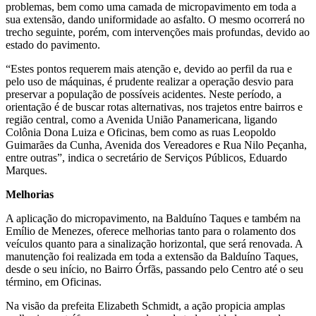
problemas, bem como uma camada de micropavimento em toda a
sua extensão, dando uniformidade ao asfalto. O mesmo ocorrerá no
trecho seguinte, porém, com intervenções mais profundas, devido ao
estado do pavimento.
“Estes pontos requerem mais atenção e, devido ao perfil da rua e
pelo uso de máquinas, é prudente realizar a operação desvio para
preservar a população de possíveis acidentes. Neste período, a
orientação é de buscar rotas alternativas, nos trajetos entre bairros e
região central, como a Avenida União Panamericana, ligando
Colônia Dona Luiza e Oficinas, bem como as ruas Leopoldo
Guimarães da Cunha, Avenida dos Vereadores e Rua Nilo Peçanha,
entre outras”, indica o secretário de Serviços Públicos, Eduardo
Marques.
Melhorias
A aplicação do micropavimento, na Balduíno Taques e também na
Emílio de Menezes, oferece melhorias tanto para o rolamento dos
veículos quanto para a sinalização horizontal, que será renovada. A
manutenção foi realizada em toda a extensão da Balduíno Taques,
desde o seu início, no Bairro Órfãs, passando pelo Centro até o seu
término, em Oficinas.
Na visão da prefeita Elizabeth Schmidt, a ação propicia amplas