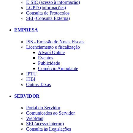
E-SIC (acesso à informação)
LGPD (informações)
Consulta de Protocolos
SEI (Consulta Externa)
EMPRESA
ISS - Emissão de Notas Fiscais
Licenciamento e fiscalização
Alvará Online
Eventos
Publicidade
Comércio Ambulante
IPTU
ITBI
Outras Taxas
SERVIDOR
Portal do Servidor
Comunicados ao Servidor
WebMail
SEI (acesso interno)
Consulta às Legislações