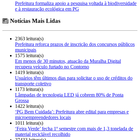
Prefeitura formaliza apoio a pesquisa voltada à biodiversidade
e à restauração ecológica em PG
Notícias Mais Lidas
2363 leitura(s)
Prefeitura reforça prazos de inscrição dos concursos públicos
municipais
1575 leitura(s)
Em menos de 30 minutos, atuação da Muralha Digital
recupera veículo furtado no Contorno
1419 leitura(s)
Usuários têm últimos dias para solicitar o uso de créditos do
transporte coletivo
1173 leitura(s)
Lâmpadas de tecnologia LED já cobrem 80% de Ponta
Grossa
1422 leitura(s)
‘PG Bem Cuidada’: Prefeitura abre edital para empresas e
microempreendedores locais
1011 leitura(s)
‘Feira Verde’ fecha 1º semestre com mais de 1,3 tonelada de
material reciclável recolhido
27433 leitura(s)