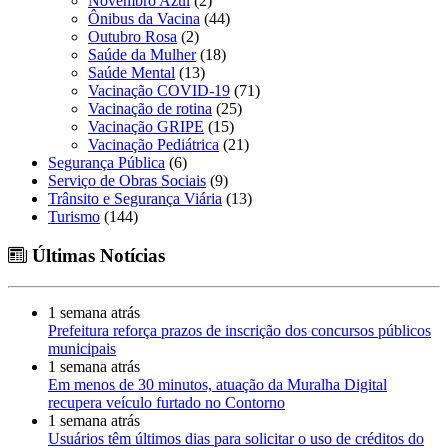
Novembro Azul
(2)
Ônibus da Vacina
(44)
Outubro Rosa
(2)
Saúde da Mulher
(18)
Saúde Mental
(13)
Vacinação COVID-19
(71)
Vacinação de rotina
(25)
Vacinação GRIPE
(15)
Vacinação Pediátrica
(21)
Segurança Pública
(6)
Serviço de Obras Sociais
(9)
Trânsito e Segurança Viária
(13)
Turismo
(144)
Últimas Notícias
1 semana atrás
Prefeitura reforça prazos de inscrição dos concursos públicos
municipais
1 semana atrás
Em menos de 30 minutos, atuação da Muralha Digital
recupera veículo furtado no Contorno
1 semana atrás
Usuários têm últimos dias para solicitar o uso de créditos do