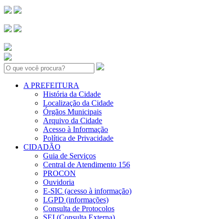
Search:
A PREFEITURA
História da Cidade
Localização da Cidade
Órgãos Municipais
Arquivo da Cidade
Acesso à Informação
Política de Privacidade
CIDADÃO
Guia de Serviços
Central de Atendimento 156
PROCON
Ouvidoria
E-SIC (acesso à informação)
LGPD (informações)
Consulta de Protocolos
SEI (Consulta Externa)