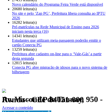
Novo calendário do Programa Feira Verde está disponível
20680 leitura(s)
No site e pelo ‘Zap PG’, Prefeitura libera consulta ao IPTU
2026
16282 leitura(s)
Pré-matrículas na Rede Municipal de Ensino para 2026
iniciam nesta terça (16)
14341 leitura(s)
Estudantes que utilizam meia-passagem poderão emitir o
cartão Conecta PG
13259 leitura(s)
Prefeitura abre cadastro on-line para o ‘Vale-Gás’ a partir
desta segunda
12815 leitura(s)
Conecta PG abre migração de idosos para o novo sistema de
bilhetagem
Av. Visconde de Taunay, 950 - Ronda - CEP 84051-000
Política de Privacidade.
Acessar o conteúdo