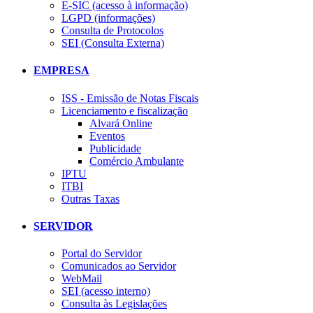
E-SIC (acesso à informação)
LGPD (informações)
Consulta de Protocolos
SEI (Consulta Externa)
EMPRESA
ISS - Emissão de Notas Fiscais
Licenciamento e fiscalização
Alvará Online
Eventos
Publicidade
Comércio Ambulante
IPTU
ITBI
Outras Taxas
SERVIDOR
Portal do Servidor
Comunicados ao Servidor
WebMail
SEI (acesso interno)
Consulta às Legislações