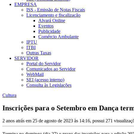
EMPRESA
ISS - Emissão de Notas Fiscais
Licenciamento e fiscalização
Alvará Online
Eventos
Publicidade
Comércio Ambulante
IPTU
ITBI
Outras Taxas
SERVIDOR
Portal do Servidor
Comunicados ao Servidor
WebMail
SEI (acesso interno)
Consulta às Legislações
Cultura
Inscrições para o Setembro em Dança te
2 anos atrás em 25 de agosto de 2023 às 14:16, possui 271 visualiza
Termina no domingo (dia 27) o prazo das inscrições para a edição 20