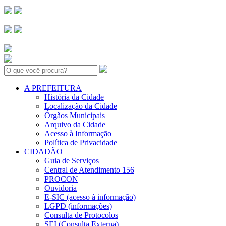
Search:
A PREFEITURA
História da Cidade
Localização da Cidade
Órgãos Municipais
Arquivo da Cidade
Acesso à Informação
Política de Privacidade
CIDADÃO
Guia de Serviços
Central de Atendimento 156
PROCON
Ouvidoria
E-SIC (acesso à informação)
LGPD (informações)
Consulta de Protocolos
SEI (Consulta Externa)