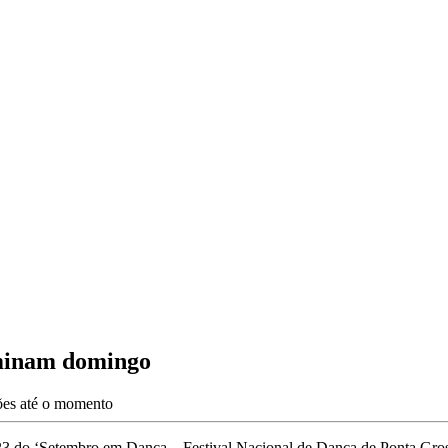
rminam domingo
ções até o momento
23 do ‘Setembro em Dança – Festival Nacional de Dança de Ponta Grossa