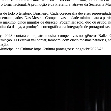
que o torna nacional. A promoção é da Prefeitura, através da Secretaria 
de todo o território Brasileiro. Cada coreografia deve ser representada
, ou emancipados. Nas Mostras Competitivas, a idade mínima para a parti
 no máximo, cinco minutos de duração. Podem ser solo, duo ou grupo, nas 
tica da dança, a produção coreográfica e a integração de protagonistas 
a 2023’ contará com quatro mostras competitivas nos gêneros Ballet, 
miação. O Festival vai contar, também, com cinco mostras paralelas, s
ração.
Municipal de Cultura: https://cultura.pontagrossa.pr.gov.br/2023-2/.