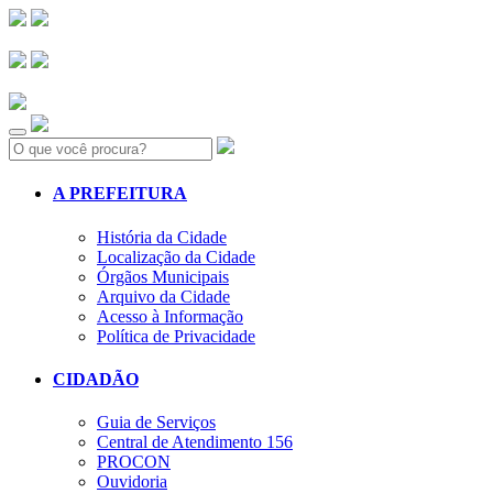
Search:
A PREFEITURA
História da Cidade
Localização da Cidade
Órgãos Municipais
Arquivo da Cidade
Acesso à Informação
Política de Privacidade
CIDADÃO
Guia de Serviços
Central de Atendimento 156
PROCON
Ouvidoria