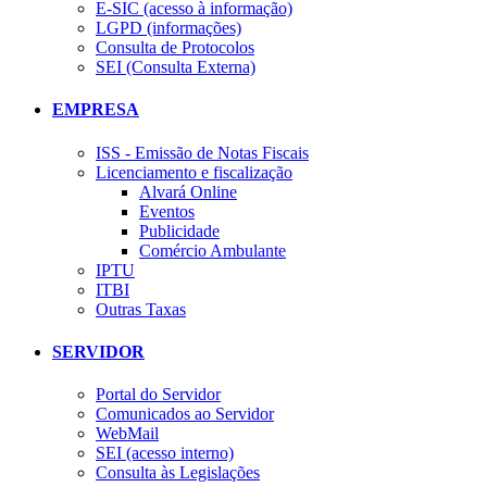
E-SIC (acesso à informação)
LGPD (informações)
Consulta de Protocolos
SEI (Consulta Externa)
EMPRESA
ISS - Emissão de Notas Fiscais
Licenciamento e fiscalização
Alvará Online
Eventos
Publicidade
Comércio Ambulante
IPTU
ITBI
Outras Taxas
SERVIDOR
Portal do Servidor
Comunicados ao Servidor
WebMail
SEI (acesso interno)
Consulta às Legislações