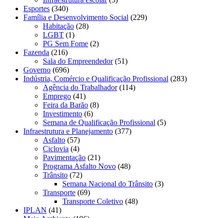
Esportes
(340)
Família e Desenvolvimento Social
(229)
Habitação
(28)
LGBT
(1)
PG Sem Fome
(2)
Fazenda
(216)
Sala do Empreendedor
(51)
Governo
(696)
Indústria, Comércio e Qualificação Profissional
(283)
Agência do Trabalhador
(114)
Emprego
(41)
Feira da Barão
(8)
Investimento
(6)
Semana de Qualificação Profissional
(5)
Infraestrutura e Planejamento
(377)
Asfalto
(57)
Ciclovia
(4)
Pavimentação
(21)
Programa Asfalto Novo
(48)
Trânsito
(72)
Semana Nacional do Trânsito
(3)
Transporte
(69)
Transporte Coletivo
(48)
IPLAN
(41)