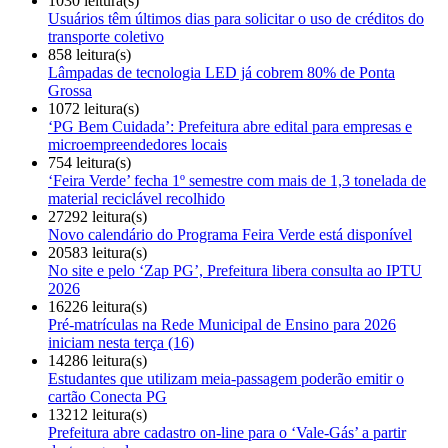
1030 leitura(s)
Usuários têm últimos dias para solicitar o uso de créditos do
transporte coletivo
858 leitura(s)
Lâmpadas de tecnologia LED já cobrem 80% de Ponta
Grossa
1072 leitura(s)
‘PG Bem Cuidada’: Prefeitura abre edital para empresas e
microempreendedores locais
754 leitura(s)
‘Feira Verde’ fecha 1º semestre com mais de 1,3 tonelada de
material reciclável recolhido
27292 leitura(s)
Novo calendário do Programa Feira Verde está disponível
20583 leitura(s)
No site e pelo ‘Zap PG’, Prefeitura libera consulta ao IPTU
2026
16226 leitura(s)
Pré-matrículas na Rede Municipal de Ensino para 2026
iniciam nesta terça (16)
14286 leitura(s)
Estudantes que utilizam meia-passagem poderão emitir o
cartão Conecta PG
13212 leitura(s)
Prefeitura abre cadastro on-line para o ‘Vale-Gás’ a partir