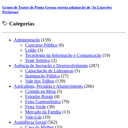
Grupo de Teatro de Ponta Grossa estreia adaptação de ‘As Ligações
Perigosas’
Categorias
Administração
(159)
Concurso Público
(6)
Leilão
(3)
Tecnologia da Informação e Comunicação
(19)
Teste Seletivo
(2)
Agência de Inovação e Desenvolvimento
(287)
Capacitação de Lideranças
(5)
Iluminação Pública
(27)
Vale dos Trilhos
(139)
Agricultura, Pecuária e Abastecimento
(266)
Comida na Mesa
(5)
Estradas Rurais
(4)
Feira Gastronômica
(79)
Feira Verde
(30)
Mercado da Família
(13)
Vale-Gás
(10)
Assistência Social
(562)
Casa da Mulher
(33)