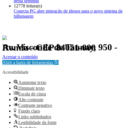
desta segunda
12778 leitura(s)
Conecta PG abre migração de idosos para o novo sistema de
bilhetagem
Av. Visconde de Taunay, 950 - Ronda - CEP 84051-000
Política de Privacidade.
Acessar o conteúdo
Abrir a barra de ferramentas
Acessibilidade
Aumentar texto
Diminuir texto
Escala de cinza
Alto contraste
Contraste negativo
Fundo claro
Links sublinhados
Legibilidade da fonte