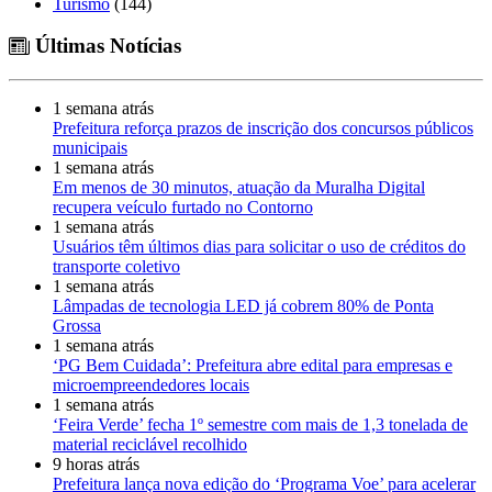
Turismo
(144)
Últimas Notícias
1 semana atrás
Prefeitura reforça prazos de inscrição dos concursos públicos
municipais
1 semana atrás
Em menos de 30 minutos, atuação da Muralha Digital
recupera veículo furtado no Contorno
1 semana atrás
Usuários têm últimos dias para solicitar o uso de créditos do
transporte coletivo
1 semana atrás
Lâmpadas de tecnologia LED já cobrem 80% de Ponta
Grossa
1 semana atrás
‘PG Bem Cuidada’: Prefeitura abre edital para empresas e
microempreendedores locais
1 semana atrás
‘Feira Verde’ fecha 1º semestre com mais de 1,3 tonelada de
material reciclável recolhido
9 horas atrás
Prefeitura lança nova edição do ‘Programa Voe’ para acelerar