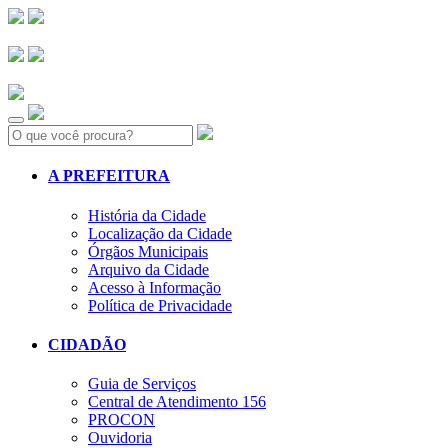
Search:
A PREFEITURA
História da Cidade
Localização da Cidade
Órgãos Municipais
Arquivo da Cidade
Acesso à Informação
Política de Privacidade
CIDADÃO
Guia de Serviços
Central de Atendimento 156
PROCON
Ouvidoria