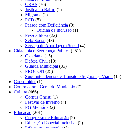
CRAS
(76)
Justiça no Bairro
(1)
Migrante
(1)
PCD
(5)
Pessoa com Deficiência
(9)
Oficina da Inclusão
(1)
Pessoa Idosa
(22)
Selo Social
(48)
Serviço de Abordagem Social
(4)
Cidadania e Segurança Pública
(251)
Cidadania
(15)
Defesa Civil
(19)
Guarda Municipal
(35)
PROCON
(25)
Superintendência de Trânsito e Segurança Viária
(15)
Consumidor
(1)
Controladoria Geral do Município
(7)
Cultura
(466)
Corpus Christi
(1)
Festival de Inverno
(4)
PG Memória
(2)
Educação
(201)
Congresso de Educação
(2)
Educação Especial Inclusiva
(2)
Infraestrutura escolar
(3)