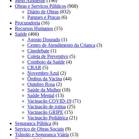
Meio Ambiente
(196)
Obras e Serviços Públicos
(968)
Diário de Obras
(832)
Parques e Praças
(6)
Procuradoria
(16)
Recursos Humanos
(15)
Saúde
(466)
Agosto Dourado
(1)
Centro de Atendimento da Criança
(3)
Cinedebate
(1)
Coleta de Preventivo
(5)
Comboio da Saúde
(4)
CRAR
(5)
Novembro Azul
(2)
Ônibus da Vacina
(44)
Outubro Rosa
(2)
Saúde da Mulher
(18)
Saúde Mental
(13)
Vacinação COVID-19
(71)
Vacinação de rotina
(25)
Vacinação GRIPE
(15)
Vacinação Pediátrica
(21)
Segurança Pública
(6)
Serviço de Obras Sociais
(9)
Trânsito e Segurança Viária
(13)