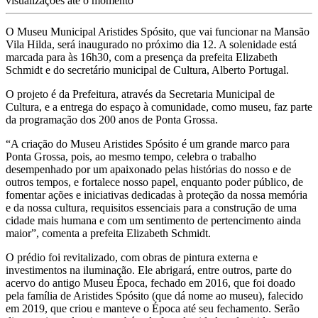
visualizações até o momento
O Museu Municipal Aristides Spósito, que vai funcionar na Mansão
Vila Hilda, será inaugurado no próximo dia 12. A solenidade está
marcada para às 16h30, com a presença da prefeita Elizabeth
Schmidt e do secretário municipal de Cultura, Alberto Portugal.
O projeto é da Prefeitura, através da Secretaria Municipal de
Cultura, e a entrega do espaço à comunidade, como museu, faz parte
da programação dos 200 anos de Ponta Grossa.
“A criação do Museu Aristides Spósito é um grande marco para
Ponta Grossa, pois, ao mesmo tempo, celebra o trabalho
desempenhado por um apaixonado pelas histórias do nosso e de
outros tempos, e fortalece nosso papel, enquanto poder público, de
fomentar ações e iniciativas dedicadas à proteção da nossa memória
e da nossa cultura, requisitos essenciais para a construção de uma
cidade mais humana e com um sentimento de pertencimento ainda
maior”, comenta a prefeita Elizabeth Schmidt.
O prédio foi revitalizado, com obras de pintura externa e
investimentos na iluminação. Ele abrigará, entre outros, parte do
acervo do antigo Museu Época, fechado em 2016, que foi doado
pela família de Aristides Spósito (que dá nome ao museu), falecido
em 2019, que criou e manteve o Época até seu fechamento. Serão