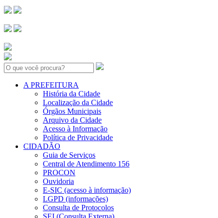
Search:
A PREFEITURA
História da Cidade
Localização da Cidade
Órgãos Municipais
Arquivo da Cidade
Acesso à Informação
Política de Privacidade
CIDADÃO
Guia de Serviços
Central de Atendimento 156
PROCON
Ouvidoria
E-SIC (acesso à informação)
LGPD (informações)
Consulta de Protocolos
SEI (Consulta Externa)