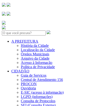
Search:
A PREFEITURA
História da Cidade
Localização da Cidade
Órgãos Municipais
Arquivo da Cidade
Acesso à Informação
Política de Privacidade
CIDADÃO
Guia de Serviços
Central de Atendimento 156
PROCON
Ouvidoria
E-SIC (acesso à informação)
LGPD (informações)
Consulta de Protocolos
SEI (Consulta Externa)