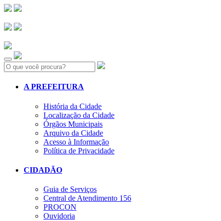
Search:
A PREFEITURA
História da Cidade
Localização da Cidade
Órgãos Municipais
Arquivo da Cidade
Acesso à Informação
Política de Privacidade
CIDADÃO
Guia de Serviços
Central de Atendimento 156
PROCON
Ouvidoria