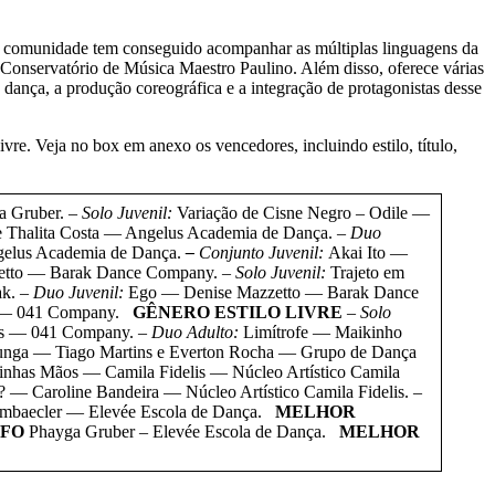
omunidade tem conseguido acompanhar as múltiplas linguagens da
 Conservatório de Música Maestro Paulino. Além disso, oferece várias
dança, a produção coreográfica e a integração de protagonistas desse
. Veja no box em anexo os vencedores, incluindo estilo, título,
ga Gruber.
– Solo Juvenil:
Variação de Cisne Negro – Odile —
 e Thalita Costa — Angelus Academia de Dança.
– Duo
elus Academia de Dança.
–
Conjunto Juvenil:
Akai Ito —
etto — Barak Dance Company.
– Solo Juvenil:
Trajeto em
ak.
– Duo Juvenil:
Ego — Denise Mazzetto — Barak Dance
es — 041 Company.
GÊNERO ESTILO LIVRE
– Solo
ys — 041 Company.
– Duo Adulto:
Limítrofe — Maikinho
nga — Tiago Martins e Everton Rocha — Grupo de Dança
nhas Mãos — Camila Fidelis — Núcleo Artístico Camila
 — Caroline Bandeira — Núcleo Artístico Camila Fidelis.
–
embaecler — Elevée Escola de Dança.
MELHOR
FO
Phayga Gruber – Elevée Escola de Dança.
MELHOR