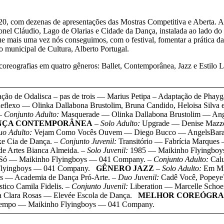
m dezenas de apresentações das Mostras Competitiva e Aberta. A c
onel Cláudio, Lago de Olarias e Cidade da Dança, instalada ao lado do
e mais uma vez nós conseguimos, com o festival, fomentar a prática da 
o municipal de Cultura, Alberto Portugal.
rafias em quatro gêneros: Ballet, Contemporânea, Jazz e Estilo Livre
ação de Odalisca – pas de trois — Marius Petipa – Adaptação de Phay
flexo — Olinka Dallabona Brustolim, Bruna Candido, Heloisa Silva
– Conjunto Adulto:
Masquerade — Olinka Dallabona Brustolim — Ang
NÇA CONTEMPORÂNEA
– Solo Adulto:
Upgrade — Denise Mazz
uo Adulto:
Vejam Como Vocês Ouvem — Diego Bucco — AngelsBar
e Cia de Dança.
– Conjunto Juvenil:
Transitório — Fabrícia Marqu
de Artes Bianca Almeida.
– Solo Juvenil:
1985 — Maikinho Flyingbo
 Só — Maikinho Flyingboys — 041 Company.
– Conjunto Adulto:
Calu
lyingboys — 041 Company.
GÊNERO JAZZ
– Solo Adulto:
Em Mi
as — Academia de Dança Pró-Arte.
– Duo Juvenil:
Cadê Você, Popeye?
tico Camila Fidelis.
– Conjunto Juvenil:
Liberation — Marcelle Scho
 Clara Rosas — Elevée Escola de Dança.
MELHOR COREÓGRA
mpo — Maikinho Flyingboys — 041 Company.