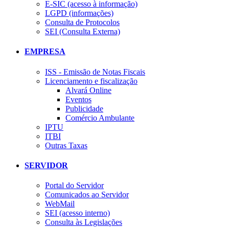
E-SIC (acesso à informação)
LGPD (informações)
Consulta de Protocolos
SEI (Consulta Externa)
EMPRESA
ISS - Emissão de Notas Fiscais
Licenciamento e fiscalização
Alvará Online
Eventos
Publicidade
Comércio Ambulante
IPTU
ITBI
Outras Taxas
SERVIDOR
Portal do Servidor
Comunicados ao Servidor
WebMail
SEI (acesso interno)
Consulta às Legislações