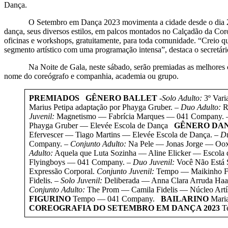
Dança.
O Setembro em Dança 2023 movimenta a cidade desde o dia 20, co
dança, seus diversos estilos, em palcos montados no Calçadão da Cor
oficinas e workshops, gratuitamente, para toda comunidade. “Creio qu
segmento artístico com uma programação intensa”, destaca o secretári
Na Noite de Gala, neste sábado, serão premiadas as melhores coreog
nome do coreógrafo e companhia, academia ou grupo.
PREMIADOS
GÊNERO BALLET
-Solo Adulto:
3º Vari
Marius Petipa adaptação por Phayga Gruber.
– Duo Adulto:
Re
Juvenil:
Magnetismo — Fabrícia Marques — 041 Company.
Phayga Gruber — Elevée Escola de Dança
GÊNERO DA
Efervescer — Tiago Martins — Elevée Escola de Dança.
– D
Company.
– Conjunto Adulto:
Na Pele — Jonas Jorge — Oox
Adulto:
Aquela que Luta Sozinha — Aline Elicker — Escola 
Flyingboys — 041 Company.
– Duo Juvenil:
Você Não Está
Expressão Corporal.
Conjunto Juvenil:
Tempo — Maikinho F
Fidelis.
– Solo Juvenil:
Deliberada — Anna Clara Arruda Ha
Conjunto Adulto:
The Prom — Camila Fidelis — Núcleo Artís
FIGURINO
Tempo — 041 Company.
BAILARINO
Maria
COREOGRAFIA DO SETEMBRO EM DANÇA 2023
Te