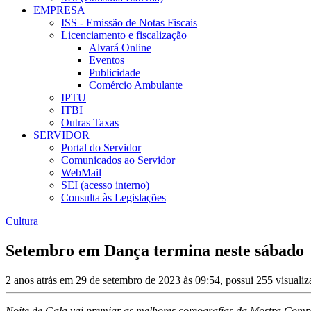
EMPRESA
ISS - Emissão de Notas Fiscais
Licenciamento e fiscalização
Alvará Online
Eventos
Publicidade
Comércio Ambulante
IPTU
ITBI
Outras Taxas
SERVIDOR
Portal do Servidor
Comunicados ao Servidor
WebMail
SEI (acesso interno)
Consulta às Legislações
Cultura
Setembro em Dança termina neste sábado
2 anos atrás em 29 de setembro de 2023 às 09:54, possui 255 visuali
Noite de Gala vai premiar as melhores coreografias da Mostra Compe