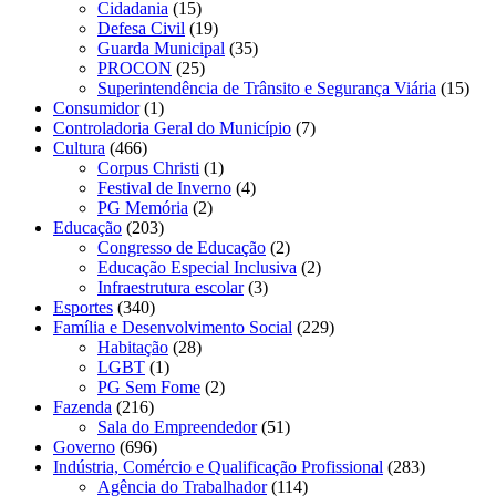
Cidadania
(15)
Defesa Civil
(19)
Guarda Municipal
(35)
PROCON
(25)
Superintendência de Trânsito e Segurança Viária
(15)
Consumidor
(1)
Controladoria Geral do Município
(7)
Cultura
(466)
Corpus Christi
(1)
Festival de Inverno
(4)
PG Memória
(2)
Educação
(203)
Congresso de Educação
(2)
Educação Especial Inclusiva
(2)
Infraestrutura escolar
(3)
Esportes
(340)
Família e Desenvolvimento Social
(229)
Habitação
(28)
LGBT
(1)
PG Sem Fome
(2)
Fazenda
(216)
Sala do Empreendedor
(51)
Governo
(696)
Indústria, Comércio e Qualificação Profissional
(283)
Agência do Trabalhador
(114)