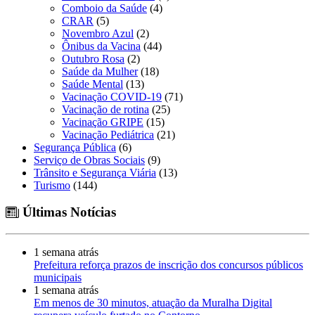
Comboio da Saúde
(4)
CRAR
(5)
Novembro Azul
(2)
Ônibus da Vacina
(44)
Outubro Rosa
(2)
Saúde da Mulher
(18)
Saúde Mental
(13)
Vacinação COVID-19
(71)
Vacinação de rotina
(25)
Vacinação GRIPE
(15)
Vacinação Pediátrica
(21)
Segurança Pública
(6)
Serviço de Obras Sociais
(9)
Trânsito e Segurança Viária
(13)
Turismo
(144)
Últimas Notícias
1 semana atrás
Prefeitura reforça prazos de inscrição dos concursos públicos
municipais
1 semana atrás
Em menos de 30 minutos, atuação da Muralha Digital