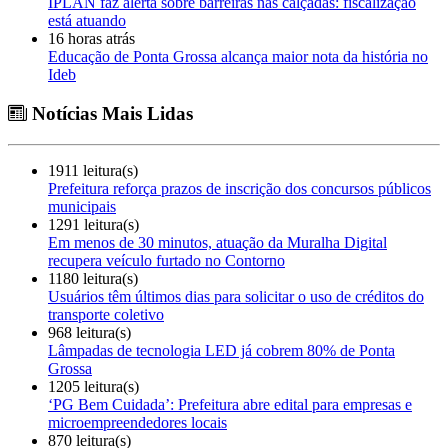
IPLAN faz alerta sobre barreiras nas calçadas: fiscalização
está atuando
16 horas atrás
Educação de Ponta Grossa alcança maior nota da história no
Ideb
Notícias Mais Lidas
1911 leitura(s)
Prefeitura reforça prazos de inscrição dos concursos públicos
municipais
1291 leitura(s)
Em menos de 30 minutos, atuação da Muralha Digital
recupera veículo furtado no Contorno
1180 leitura(s)
Usuários têm últimos dias para solicitar o uso de créditos do
transporte coletivo
968 leitura(s)
Lâmpadas de tecnologia LED já cobrem 80% de Ponta
Grossa
1205 leitura(s)
‘PG Bem Cuidada’: Prefeitura abre edital para empresas e
microempreendedores locais
870 leitura(s)