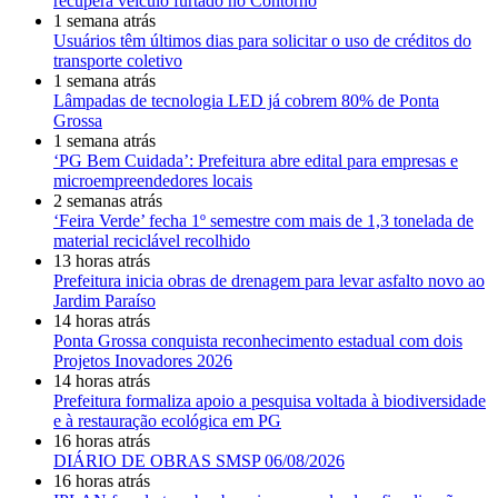
recupera veículo furtado no Contorno
1 semana atrás
Usuários têm últimos dias para solicitar o uso de créditos do
transporte coletivo
1 semana atrás
Lâmpadas de tecnologia LED já cobrem 80% de Ponta
Grossa
1 semana atrás
‘PG Bem Cuidada’: Prefeitura abre edital para empresas e
microempreendedores locais
2 semanas atrás
‘Feira Verde’ fecha 1º semestre com mais de 1,3 tonelada de
material reciclável recolhido
13 horas atrás
Prefeitura inicia obras de drenagem para levar asfalto novo ao
Jardim Paraíso
14 horas atrás
Ponta Grossa conquista reconhecimento estadual com dois
Projetos Inovadores 2026
14 horas atrás
Prefeitura formaliza apoio a pesquisa voltada à biodiversidade
e à restauração ecológica em PG
16 horas atrás
DIÁRIO DE OBRAS SMSP 06/08/2026
16 horas atrás