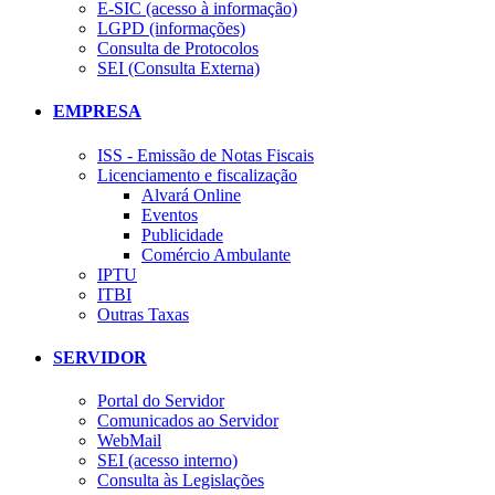
E-SIC (acesso à informação)
LGPD (informações)
Consulta de Protocolos
SEI (Consulta Externa)
EMPRESA
ISS - Emissão de Notas Fiscais
Licenciamento e fiscalização
Alvará Online
Eventos
Publicidade
Comércio Ambulante
IPTU
ITBI
Outras Taxas
SERVIDOR
Portal do Servidor
Comunicados ao Servidor
WebMail
SEI (acesso interno)
Consulta às Legislações