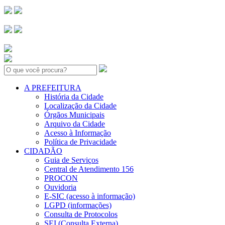
Search:
A PREFEITURA
História da Cidade
Localização da Cidade
Órgãos Municipais
Arquivo da Cidade
Acesso à Informação
Política de Privacidade
CIDADÃO
Guia de Serviços
Central de Atendimento 156
PROCON
Ouvidoria
E-SIC (acesso à informação)
LGPD (informações)
Consulta de Protocolos
SEI (Consulta Externa)