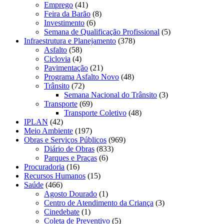
Emprego
(41)
Feira da Barão
(8)
Investimento
(6)
Semana de Qualificação Profissional
(5)
Infraestrutura e Planejamento
(378)
Asfalto
(58)
Ciclovia
(4)
Pavimentação
(21)
Programa Asfalto Novo
(48)
Trânsito
(72)
Semana Nacional do Trânsito
(3)
Transporte
(69)
Transporte Coletivo
(48)
IPLAN
(42)
Meio Ambiente
(197)
Obras e Serviços Públicos
(969)
Diário de Obras
(833)
Parques e Praças
(6)
Procuradoria
(16)
Recursos Humanos
(15)
Saúde
(466)
Agosto Dourado
(1)
Centro de Atendimento da Criança
(3)
Cinedebate
(1)
Coleta de Preventivo
(5)