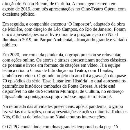
direção de Edson Bueno, de Curitiba. A montagem estreou em
agosto de 2019, com três apresentações no Cine-Teatro Ópera, com
excelente público.
Em seguida, a companhia encenou ‘O Impostor’, adaptado da obra
de Molière, com direção de Léo Campos, do Rio de Janeiro. Foram
cinco apresentações ao ar livre durante a programação do Natal
Iluminado 2019, no Parque Ambiental, alcançando grande e variado
público.
Em 2020, por conta da pandemia, o grupo precisou se reinventar,
com ações online. Os atores e atrizes apresentaram trechos clássicos
de poemas e livros em formato de citações em vídeo. Já a equipe
técnica criou o Curso de Introdução ao Teatro, com 11 aulas,
também em vídeo. O grande projeto do ano foi a gravação de quase
70 episódios da série ‘Esse Lugar tem História’, o qual apresenta os
patrimônios históricos tombados de Ponta Grossa. A série está
disponível no site da Secretaria Municipal de Cultura, no endereço
https://cultura.pontagrossa.pr.gov.br/esse-lugar-tem-historia/.
Na retomada das atividades presenciais, após a pandemia, o grupo
fez várias realizações, com apresentações e ações culturais: Todos os
Nós, Oficina de bolachas no Natal e outras intervenções.
O GTPG conta ainda com duas grandes temporadas da peça ‘A