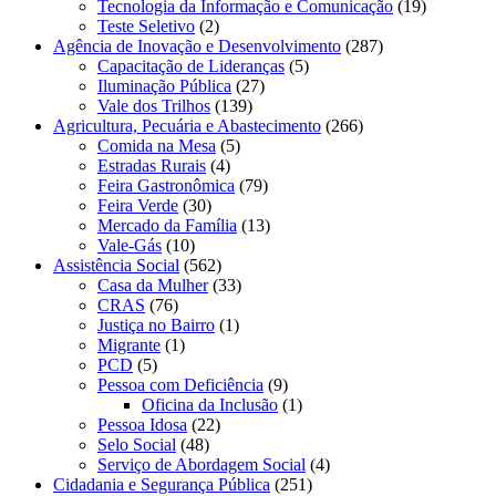
Tecnologia da Informação e Comunicação
(19)
Teste Seletivo
(2)
Agência de Inovação e Desenvolvimento
(287)
Capacitação de Lideranças
(5)
Iluminação Pública
(27)
Vale dos Trilhos
(139)
Agricultura, Pecuária e Abastecimento
(266)
Comida na Mesa
(5)
Estradas Rurais
(4)
Feira Gastronômica
(79)
Feira Verde
(30)
Mercado da Família
(13)
Vale-Gás
(10)
Assistência Social
(562)
Casa da Mulher
(33)
CRAS
(76)
Justiça no Bairro
(1)
Migrante
(1)
PCD
(5)
Pessoa com Deficiência
(9)
Oficina da Inclusão
(1)
Pessoa Idosa
(22)
Selo Social
(48)
Serviço de Abordagem Social
(4)
Cidadania e Segurança Pública
(251)