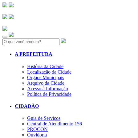
Search:
A PREFEITURA
História da Cidade
Localização da Cidade
Órgãos Municipais
Arquivo da Cidade
Acesso à Informação
Política de Privacidade
CIDADÃO
Guia de Serviços
Central de Atendimento 156
PROCON
Ouvidoria