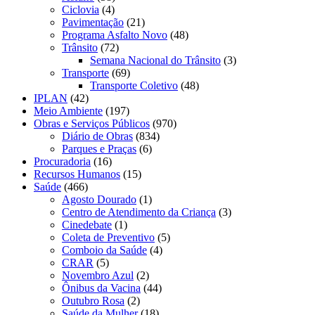
Ciclovia
(4)
Pavimentação
(21)
Programa Asfalto Novo
(48)
Trânsito
(72)
Semana Nacional do Trânsito
(3)
Transporte
(69)
Transporte Coletivo
(48)
IPLAN
(42)
Meio Ambiente
(197)
Obras e Serviços Públicos
(970)
Diário de Obras
(834)
Parques e Praças
(6)
Procuradoria
(16)
Recursos Humanos
(15)
Saúde
(466)
Agosto Dourado
(1)
Centro de Atendimento da Criança
(3)
Cinedebate
(1)
Coleta de Preventivo
(5)
Comboio da Saúde
(4)
CRAR
(5)
Novembro Azul
(2)
Ônibus da Vacina
(44)
Outubro Rosa
(2)
Saúde da Mulher
(18)