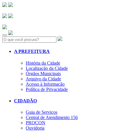
Search:
A PREFEITURA
História da Cidade
Localização da Cidade
Órgãos Municipais
Arquivo da Cidade
Acesso à Informação
Política de Privacidade
CIDADÃO
Guia de Serviços
Central de Atendimento 156
PROCON
Ouvidoria