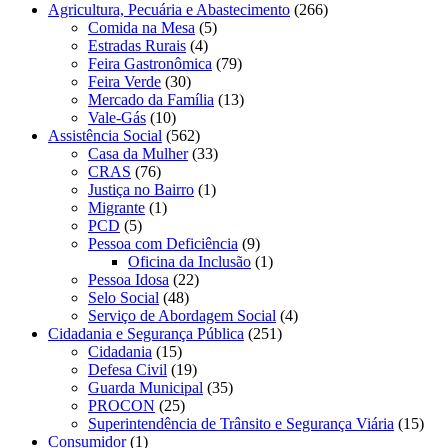
Agricultura, Pecuária e Abastecimento
(266)
Comida na Mesa
(5)
Estradas Rurais
(4)
Feira Gastronômica
(79)
Feira Verde
(30)
Mercado da Família
(13)
Vale-Gás
(10)
Assistência Social
(562)
Casa da Mulher
(33)
CRAS
(76)
Justiça no Bairro
(1)
Migrante
(1)
PCD
(5)
Pessoa com Deficiência
(9)
Oficina da Inclusão
(1)
Pessoa Idosa
(22)
Selo Social
(48)
Serviço de Abordagem Social
(4)
Cidadania e Segurança Pública
(251)
Cidadania
(15)
Defesa Civil
(19)
Guarda Municipal
(35)
PROCON
(25)
Superintendência de Trânsito e Segurança Viária
(15)
Consumidor
(1)