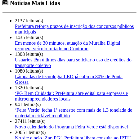
Notícias Mais Lidas
2137 leitura(s)
Prefeitura reforça prazos de inscrição dos concursos públicos
municipais
1435 leitura(s)
Em menos de 30 minutos, atuação da Muralha Digital
recupera veículo furtado no Contorno
1308 leitura(s)
Usuários têm últimos dias para solicitar o uso de créditos do
transporte coletivo
1080 leitura(s)
Lâmpadas de tecnologia LED já cobrem 80% de Ponta
Grossa
1320 leitura(s)
‘PG Bem Cuidada’: Prefeitura abre edital para empresas e
microempreendedores locais
941 leitura(s)
‘Feira Verde’ fecha 1º semestre com mais de 1,3 tonelada de
material reciclável recolhido
27411 leitura(s)
Novo calendário do Programa Feira Verde está disponível
20651 leitura(s)
No site e pelo ‘Zap PG’, Prefeitura libera consulta ao IPTU