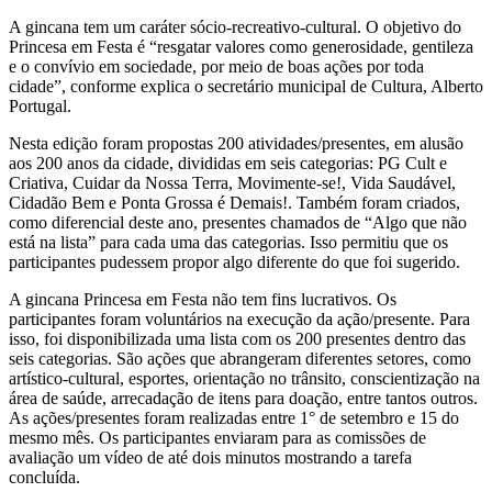
A gincana tem um caráter sócio-recreativo-cultural. O objetivo do
Princesa em Festa é “resgatar valores como generosidade, gentileza
e o convívio em sociedade, por meio de boas ações por toda
cidade”, conforme explica o secretário municipal de Cultura, Alberto
Portugal.
Nesta edição foram propostas 200 atividades/presentes, em alusão
aos 200 anos da cidade, divididas em seis categorias: PG Cult e
Criativa, Cuidar da Nossa Terra, Movimente-se!, Vida Saudável,
Cidadão Bem e Ponta Grossa é Demais!. Também foram criados,
como diferencial deste ano, presentes chamados de “Algo que não
está na lista” para cada uma das categorias. Isso permitiu que os
participantes pudessem propor algo diferente do que foi sugerido.
A gincana Princesa em Festa não tem fins lucrativos. Os
participantes foram voluntários na execução da ação/presente. Para
isso, foi disponibilizada uma lista com os 200 presentes dentro das
seis categorias. São ações que abrangeram diferentes setores, como
artístico-cultural, esportes, orientação no trânsito, conscientização na
área de saúde, arrecadação de itens para doação, entre tantos outros.
As ações/presentes foram realizadas entre 1° de setembro e 15 do
mesmo mês. Os participantes enviaram para as comissões de
avaliação um vídeo de até dois minutos mostrando a tarefa
concluída.