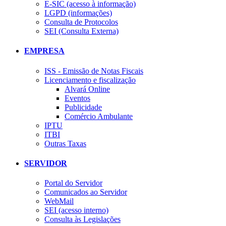
E-SIC (acesso à informação)
LGPD (informações)
Consulta de Protocolos
SEI (Consulta Externa)
EMPRESA
ISS - Emissão de Notas Fiscais
Licenciamento e fiscalização
Alvará Online
Eventos
Publicidade
Comércio Ambulante
IPTU
ITBI
Outras Taxas
SERVIDOR
Portal do Servidor
Comunicados ao Servidor
WebMail
SEI (acesso interno)
Consulta às Legislações