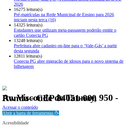
2026
16275 leitura(s)
Pré-matrículas na Rede Municipal de Ensino para 2026
iniciam nesta terça (16)
14325 leitura(s)
Estudantes que utilizam meia-passagem poderão emitir o
cartão Conecta PG
13248 leitura(s)
Prefeitura abre cadastro on-line para o ‘Vale-Gás’ a partir
desta segunda
12811 leitura(s)
Conecta PG abre migração de idosos para o novo sistema de
bilhetagem
Av. Visconde de Taunay, 950 - Ronda - CEP 84051-000
Política de Privacidade.
Acessar o conteúdo
Abrir a barra de ferramentas
Acessibilidade