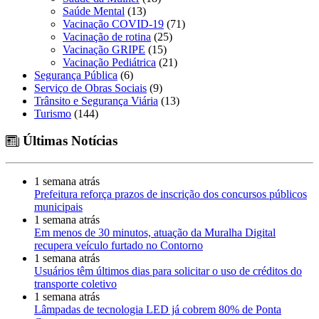
Saúde Mental
(13)
Vacinação COVID-19
(71)
Vacinação de rotina
(25)
Vacinação GRIPE
(15)
Vacinação Pediátrica
(21)
Segurança Pública
(6)
Serviço de Obras Sociais
(9)
Trânsito e Segurança Viária
(13)
Turismo
(144)
Últimas Notícias
1 semana atrás
Prefeitura reforça prazos de inscrição dos concursos públicos
municipais
1 semana atrás
Em menos de 30 minutos, atuação da Muralha Digital
recupera veículo furtado no Contorno
1 semana atrás
Usuários têm últimos dias para solicitar o uso de créditos do
transporte coletivo
1 semana atrás
Lâmpadas de tecnologia LED já cobrem 80% de Ponta