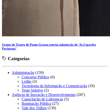
Grupo de Teatro de Ponta Grossa estreia adaptação de ‘As Ligações
Perigosas’
Categorias
Administração
(159)
Concurso Público
(6)
Leilão
(3)
Tecnologia da Informação e Comunicação
(19)
Teste Seletivo
(2)
Agência de Inovação e Desenvolvimento
(287)
Capacitação de Lideranças
(5)
Iluminação Pública
(27)
Vale dos Trilhos
(139)