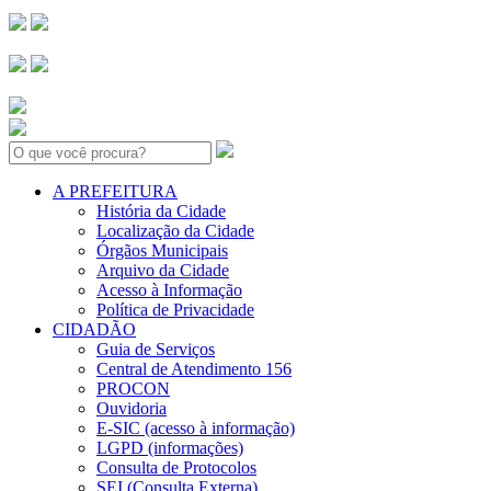
Search:
A PREFEITURA
História da Cidade
Localização da Cidade
Órgãos Municipais
Arquivo da Cidade
Acesso à Informação
Política de Privacidade
CIDADÃO
Guia de Serviços
Central de Atendimento 156
PROCON
Ouvidoria
E-SIC (acesso à informação)
LGPD (informações)
Consulta de Protocolos
SEI (Consulta Externa)