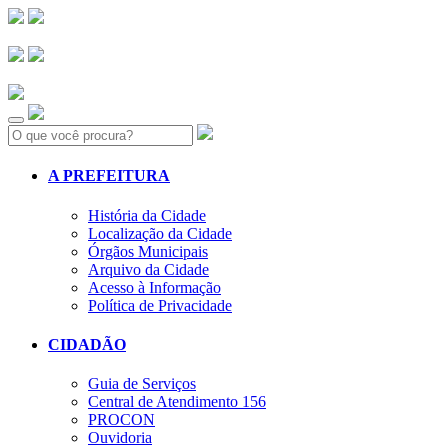
Search:
A PREFEITURA
História da Cidade
Localização da Cidade
Órgãos Municipais
Arquivo da Cidade
Acesso à Informação
Política de Privacidade
CIDADÃO
Guia de Serviços
Central de Atendimento 156
PROCON
Ouvidoria