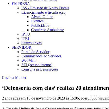
EMPRESA
ISS - Emissão de Notas Fiscais
Licenciamento e fiscalização
Alvará Online
Eventos
Publicidade
Comércio Ambulante
IPTU
ITBI
Outras Taxas
SERVIDOR
Portal do Servidor
Comunicados ao Servidor
WebMail
SEI (acesso interno)
Consulta às Legislações
Casa da Mulher
‘Defensoria com elas’ realiza 20 atendime
2 anos atrás em 13 de novembro de 2023 às 15:06, possui 366 visual
A Casa da Mulher de Ponta Grossa recebeu na última sexta-feira (10