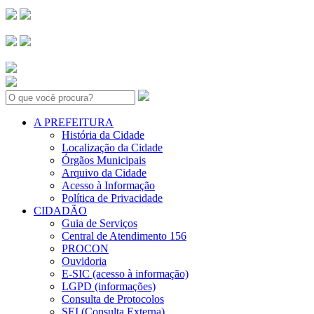
Search:
A PREFEITURA
História da Cidade
Localização da Cidade
Órgãos Municipais
Arquivo da Cidade
Acesso à Informação
Política de Privacidade
CIDADÃO
Guia de Serviços
Central de Atendimento 156
PROCON
Ouvidoria
E-SIC (acesso à informação)
LGPD (informações)
Consulta de Protocolos
SEI (Consulta Externa)