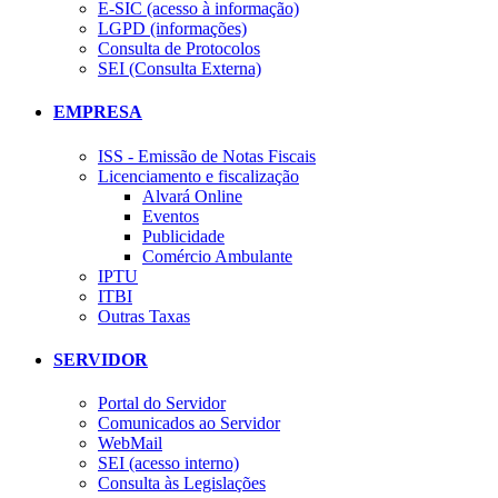
E-SIC (acesso à informação)
LGPD (informações)
Consulta de Protocolos
SEI (Consulta Externa)
EMPRESA
ISS - Emissão de Notas Fiscais
Licenciamento e fiscalização
Alvará Online
Eventos
Publicidade
Comércio Ambulante
IPTU
ITBI
Outras Taxas
SERVIDOR
Portal do Servidor
Comunicados ao Servidor
WebMail
SEI (acesso interno)
Consulta às Legislações