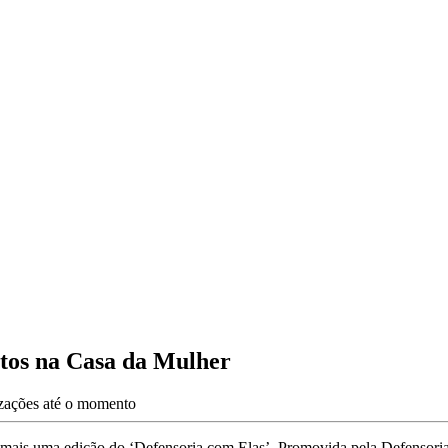
ntos na Casa da Mulher
izações até o momento
) mais uma edição do ‘Defensoria com Elas’. Promovida pela Defensori