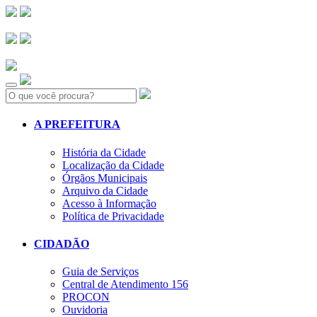
Search:
A PREFEITURA
História da Cidade
Localização da Cidade
Órgãos Municipais
Arquivo da Cidade
Acesso à Informação
Política de Privacidade
CIDADÃO
Guia de Serviços
Central de Atendimento 156
PROCON
Ouvidoria