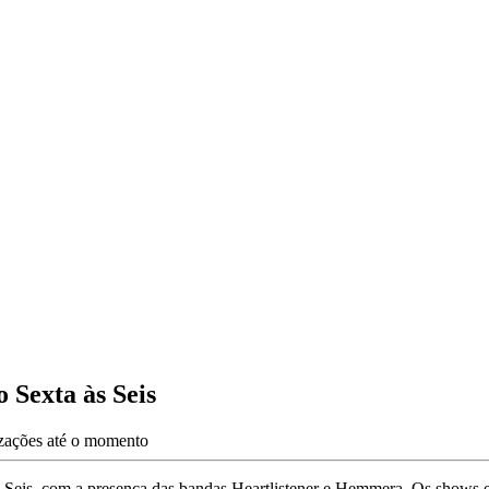
 Sexta às Seis
izações até o momento
s Seis, com a presença das bandas Heartlistener e Hemmera. Os shows 