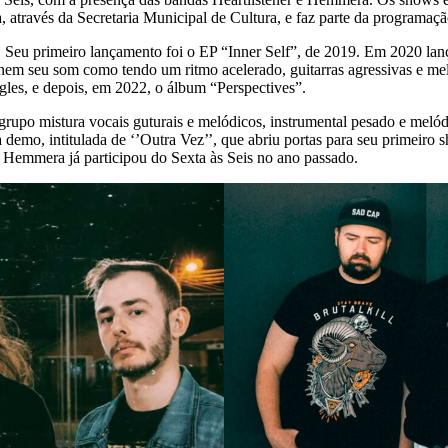
a, através da Secretaria Municipal de Cultura, e faz parte da programa
Seu primeiro lançamento foi o EP “Inner Self”, de 2019. Em 2020 lanç
inem seu som como tendo um ritmo acelerado, guitarras agressivas e m
les, e depois, em 2022, o álbum “Perspectives”.
 mistura vocais guturais e melódicos, instrumental pesado e melódic
emo, intitulada de ‘’Outra Vez’’, que abriu portas para seu primeiro 
 A Hemmera já participou do Sexta às Seis no ano passado.