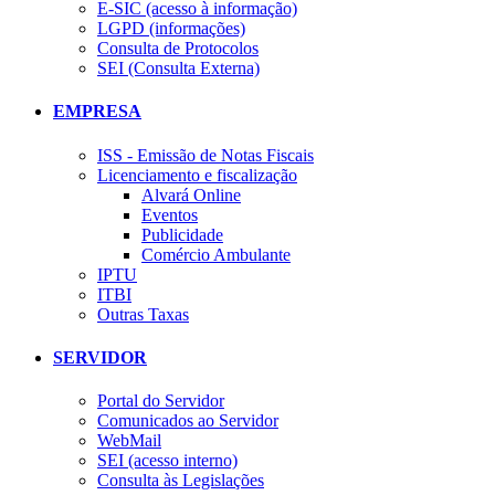
E-SIC (acesso à informação)
LGPD (informações)
Consulta de Protocolos
SEI (Consulta Externa)
EMPRESA
ISS - Emissão de Notas Fiscais
Licenciamento e fiscalização
Alvará Online
Eventos
Publicidade
Comércio Ambulante
IPTU
ITBI
Outras Taxas
SERVIDOR
Portal do Servidor
Comunicados ao Servidor
WebMail
SEI (acesso interno)
Consulta às Legislações