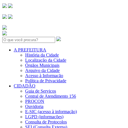
Search:
A PREFEITURA
História da Cidade
Localização da Cidade
Órgãos Municipais
Arquivo da Cidade
Acesso à Informação
Política de Privacidade
CIDADÃO
Guia de Serviços
Central de Atendimento 156
PROCON
Ouvidoria
E-SIC (acesso à informação)
LGPD (informações)
Consulta de Protocolos
SEI (Consulta Externa)