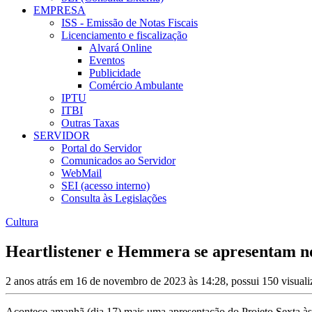
EMPRESA
ISS - Emissão de Notas Fiscais
Licenciamento e fiscalização
Alvará Online
Eventos
Publicidade
Comércio Ambulante
IPTU
ITBI
Outras Taxas
SERVIDOR
Portal do Servidor
Comunicados ao Servidor
WebMail
SEI (acesso interno)
Consulta às Legislações
Cultura
Heartlistener e Hemmera se apresentam no
2 anos atrás em 16 de novembro de 2023 às 14:28, possui 150 visual
Acontece amanhã (dia 17) mais uma apresentação do Projeto Sexta à