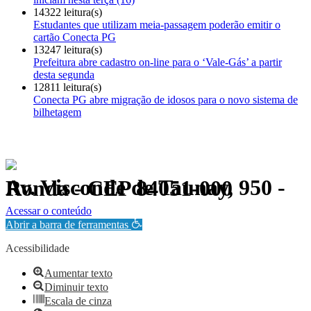
14322 leitura(s)
Estudantes que utilizam meia-passagem poderão emitir o
cartão Conecta PG
13247 leitura(s)
Prefeitura abre cadastro on-line para o ‘Vale-Gás’ a partir
desta segunda
12811 leitura(s)
Conecta PG abre migração de idosos para o novo sistema de
bilhetagem
Av. Visconde de Taunay, 950 - Ronda - CEP 84051-000
Política de Privacidade.
Acessar o conteúdo
Abrir a barra de ferramentas
Acessibilidade
Aumentar texto
Diminuir texto
Escala de cinza