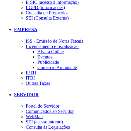
E-SIC (acesso à informação)
LGPD (informações)
Consulta de Protocolos
SEI (Consulta Externa)
EMPRESA
ISS - Emissão de Notas Fiscais
Licenciamento e fiscalização
Alvará Online
Eventos
Publicidade
Comércio Ambulante
IPTU
ITBI
Outras Taxas
SERVIDOR
Portal do Servidor
Comunicados ao Servidor
WebMail
SEI (acesso interno)
Consulta às Legislações