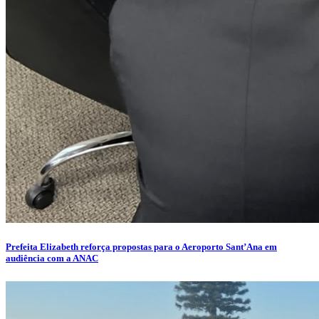
Prefeita Elizabeth reforça propostas para o Aeroporto Sant’Ana em
audiência com a ANAC