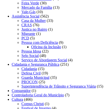
Feira Verde
(30)
Mercado da Família
(13)
Vale-Gás
(10)
Assistência Social
(562)
Casa da Mulher
(33)
CRAS
(76)
Justiça no Bairro
(1)
Migrante
(1)
PCD
(5)
Pessoa com Deficiência
(9)
Oficina da Inclusão
(1)
Pessoa Idosa
(22)
Selo Social
(48)
Serviço de Abordagem Social
(4)
Cidadania e Segurança Pública
(251)
Cidadania
(15)
Defesa Civil
(19)
Guarda Municipal
(35)
PROCON
(25)
Superintendência de Trânsito e Segurança Viária
(15)
Consumidor
(1)
Controladoria Geral do Município
(7)
Cultura
(466)
Corpus Christi
(1)
Festival de Inverno
(4)