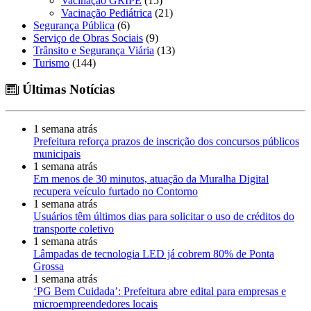
Vacinação GRIPE
(15)
Vacinação Pediátrica
(21)
Segurança Pública
(6)
Serviço de Obras Sociais
(9)
Trânsito e Segurança Viária
(13)
Turismo
(144)
Últimas Notícias
1 semana atrás
Prefeitura reforça prazos de inscrição dos concursos públicos
municipais
1 semana atrás
Em menos de 30 minutos, atuação da Muralha Digital
recupera veículo furtado no Contorno
1 semana atrás
Usuários têm últimos dias para solicitar o uso de créditos do
transporte coletivo
1 semana atrás
Lâmpadas de tecnologia LED já cobrem 80% de Ponta
Grossa
1 semana atrás
‘PG Bem Cuidada’: Prefeitura abre edital para empresas e
microempreendedores locais