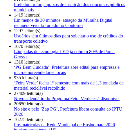
Prefeitura reforça prazos de inscrição dos concursos públicos
municipais
1419 leitura(s)
Em menos de 30 minutos, atuação da Muralha Digital
recupera veículo furtado no Contorno
1297 leitura(s)
Usuários têm últimos dias para solicitar o uso de créditos do
transporte coletivo
1070 leitura(s)
Lâmpadas de tecnologia LED já cobrem 80% de Ponta
Grossa
1310 leitura(s)
‘PG Bem Cuidada’: Prefeitura abre edital para empresas e
microempreendedores locais
935 leitura(s)
‘Feira Verde’ fecha 1º semestre com mais de 1,3 tonelada de
material reciclável recolhido
27409 leitura(s)
Novo calendário do Programa Feira Verde está disponível
20650 leitura(s)
No site e pelo ‘Zap PG’, Prefeitura libera consulta ao IPTU
2026
16275 leitura(s)
Pré-matrículas na Rede Municipal de Ensino para 2026
iniciam nesta terça (16)