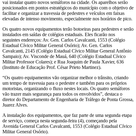
vai instalar quatro novos semáforos na cidade. Os aparelhos serão
posicionados em pontos estratégicos do município com o objetivo de
facilitar e organizar a travessia de pedestres e veículos em faixas
elevadas de intenso movimento, especialmente nos horários de pico.
Os quatro novos equipamentos terão botoeiras para pedestres e serão
instalados em saídas de colégios estaduais. Eles ficarão nos
seguintes endereços: Av. Gen. Carlos Cavalcanti, 1553 (Colégio
Estadual Cívico Militar General Osório); Av. Gen. Carlos
Cavalcanti, 2145 (Colégio Estadual Cívico Militar General Antônio
Sampaio); Av. Visconde de Mauá, 640 (Colégio Estadual Cívico
Militar Professor Colares); e Rua Joaquim de Paula Xavier, 636
(Instituto de Educação Prof. César Prieto Martinez).
“Os quatro equipamentos vão organizar melhor o trânsito, criando
um tempo de travessia para o pedestre e também para os próprios
motoristas, organizando o fluxo nestes locais. Os quatro semáforos
vão trazer mais segurança para todos os envolvidos”, destaca o
diretor do Departamento de Engenharia de Tráfego de Ponta Grossa,
Juarez Alves.
A instalação dos equipamentos, que faz parte de uma segunda etapa
de serviço, começa nesta segunda-feira (4), começando pela
Avenida General Carlos Cavalcanti, 1553 (Colégio Estadual Cívico
Militar General Osório).