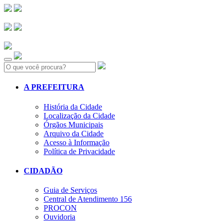
Search:
A PREFEITURA
História da Cidade
Localização da Cidade
Órgãos Municipais
Arquivo da Cidade
Acesso à Informação
Política de Privacidade
CIDADÃO
Guia de Serviços
Central de Atendimento 156
PROCON
Ouvidoria