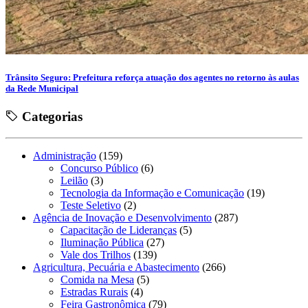
Trânsito Seguro: Prefeitura reforça atuação dos agentes no retorno às aulas
da Rede Municipal
Categorias
Administração
(159)
Concurso Público
(6)
Leilão
(3)
Tecnologia da Informação e Comunicação
(19)
Teste Seletivo
(2)
Agência de Inovação e Desenvolvimento
(287)
Capacitação de Lideranças
(5)
Iluminação Pública
(27)
Vale dos Trilhos
(139)
Agricultura, Pecuária e Abastecimento
(266)
Comida na Mesa
(5)
Estradas Rurais
(4)
Feira Gastronômica
(79)