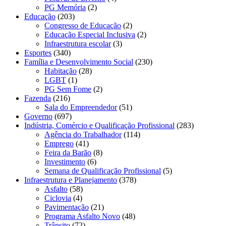
PG Memória
(2)
Educação
(203)
Congresso de Educação
(2)
Educação Especial Inclusiva
(2)
Infraestrutura escolar
(3)
Esportes
(340)
Família e Desenvolvimento Social
(230)
Habitação
(28)
LGBT
(1)
PG Sem Fome
(2)
Fazenda
(216)
Sala do Empreendedor
(51)
Governo
(697)
Indústria, Comércio e Qualificação Profissional
(283)
Agência do Trabalhador
(114)
Emprego
(41)
Feira da Barão
(8)
Investimento
(6)
Semana de Qualificação Profissional
(5)
Infraestrutura e Planejamento
(378)
Asfalto
(58)
Ciclovia
(4)
Pavimentação
(21)
Programa Asfalto Novo
(48)
Trânsito
(72)