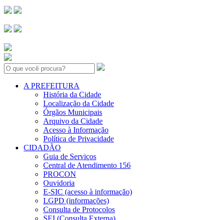
Search:
A PREFEITURA
História da Cidade
Localização da Cidade
Órgãos Municipais
Arquivo da Cidade
Acesso à Informação
Política de Privacidade
CIDADÃO
Guia de Serviços
Central de Atendimento 156
PROCON
Ouvidoria
E-SIC (acesso à informação)
LGPD (informações)
Consulta de Protocolos
SEI (Consulta Externa)