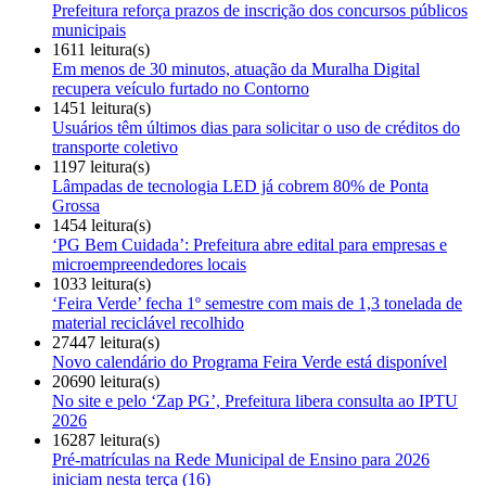
Prefeitura reforça prazos de inscrição dos concursos públicos
municipais
1611 leitura(s)
Em menos de 30 minutos, atuação da Muralha Digital
recupera veículo furtado no Contorno
1451 leitura(s)
Usuários têm últimos dias para solicitar o uso de créditos do
transporte coletivo
1197 leitura(s)
Lâmpadas de tecnologia LED já cobrem 80% de Ponta
Grossa
1454 leitura(s)
‘PG Bem Cuidada’: Prefeitura abre edital para empresas e
microempreendedores locais
1033 leitura(s)
‘Feira Verde’ fecha 1º semestre com mais de 1,3 tonelada de
material reciclável recolhido
27447 leitura(s)
Novo calendário do Programa Feira Verde está disponível
20690 leitura(s)
No site e pelo ‘Zap PG’, Prefeitura libera consulta ao IPTU
2026
16287 leitura(s)
Pré-matrículas na Rede Municipal de Ensino para 2026
iniciam nesta terça (16)