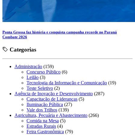
Ponta Grossa faz história e conquista campanha recorde no Paraná
Combate 2026
Categorias
Administração
(159)
Concurso Público
(6)
Leilão
(3)
Tecnologia da Informação e Comunicação
(19)
Teste Seletivo
(2)
Agência de Inovação e Desenvolvimento
(287)
Capacitação de Lideranças
(5)
Iluminação Pública
(27)
Vale dos Trilhos
(139)
Agricultura, Pecuária e Abastecimento
(266)
Comida na Mesa
(5)
Estradas Rurais
(4)
Feira Gastronômica
(79)