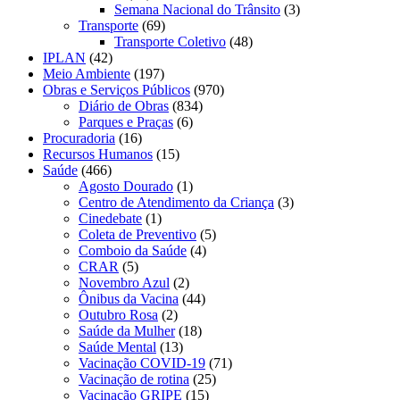
Semana Nacional do Trânsito
(3)
Transporte
(69)
Transporte Coletivo
(48)
IPLAN
(42)
Meio Ambiente
(197)
Obras e Serviços Públicos
(970)
Diário de Obras
(834)
Parques e Praças
(6)
Procuradoria
(16)
Recursos Humanos
(15)
Saúde
(466)
Agosto Dourado
(1)
Centro de Atendimento da Criança
(3)
Cinedebate
(1)
Coleta de Preventivo
(5)
Comboio da Saúde
(4)
CRAR
(5)
Novembro Azul
(2)
Ônibus da Vacina
(44)
Outubro Rosa
(2)
Saúde da Mulher
(18)
Saúde Mental
(13)
Vacinação COVID-19
(71)
Vacinação de rotina
(25)
Vacinação GRIPE
(15)