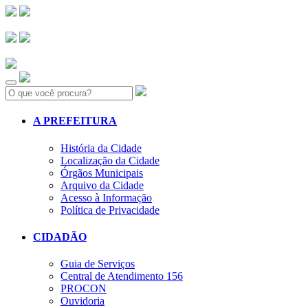
Search:
A PREFEITURA
História da Cidade
Localização da Cidade
Órgãos Municipais
Arquivo da Cidade
Acesso à Informação
Política de Privacidade
CIDADÃO
Guia de Serviços
Central de Atendimento 156
PROCON
Ouvidoria