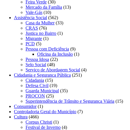
Feira Verde
(30)
Mercado da Família
(13)
Vale-Gás
(10)
Assistência Social
(562)
Casa da Mulher
(33)
CRAS
(76)
Justiça no Bairro
(1)
Migrante
(1)
PCD
(5)
Pessoa com Deficiência
(9)
Oficina da Inclusão
(1)
Pessoa Idosa
(22)
Selo Social
(48)
Serviço de Abordagem Social
(4)
Cidadania e Segurança Pública
(251)
Cidadania
(15)
Defesa Civil
(19)
Guarda Municipal
(35)
PROCON
(25)
Superintendência de Trânsito e Segurança Viária
(15)
Consumidor
(1)
Controladoria Geral do Município
(7)
Cultura
(466)
Corpus Christi
(1)
Festival de Inverno
(4)