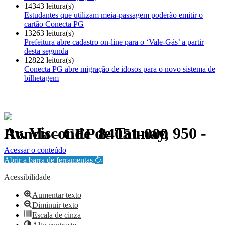
14343 leitura(s)
Estudantes que utilizam meia-passagem poderão emitir o
cartão Conecta PG
13263 leitura(s)
Prefeitura abre cadastro on-line para o ‘Vale-Gás’ a partir
desta segunda
12822 leitura(s)
Conecta PG abre migração de idosos para o novo sistema de
bilhetagem
Av. Visconde de Taunay, 950 - Ronda - CEP 84051-000
Política de Privacidade.
Acessar o conteúdo
Abrir a barra de ferramentas
Acessibilidade
Aumentar texto
Diminuir texto
Escala de cinza