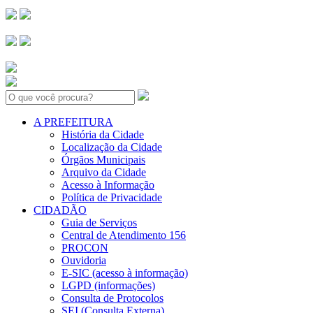
Search:
A PREFEITURA
História da Cidade
Localização da Cidade
Órgãos Municipais
Arquivo da Cidade
Acesso à Informação
Política de Privacidade
CIDADÃO
Guia de Serviços
Central de Atendimento 156
PROCON
Ouvidoria
E-SIC (acesso à informação)
LGPD (informações)
Consulta de Protocolos
SEI (Consulta Externa)