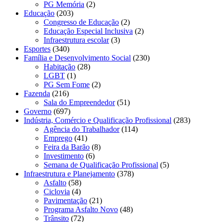
PG Memória
(2)
Educação
(203)
Congresso de Educação
(2)
Educação Especial Inclusiva
(2)
Infraestrutura escolar
(3)
Esportes
(340)
Família e Desenvolvimento Social
(230)
Habitação
(28)
LGBT
(1)
PG Sem Fome
(2)
Fazenda
(216)
Sala do Empreendedor
(51)
Governo
(697)
Indústria, Comércio e Qualificação Profissional
(283)
Agência do Trabalhador
(114)
Emprego
(41)
Feira da Barão
(8)
Investimento
(6)
Semana de Qualificação Profissional
(5)
Infraestrutura e Planejamento
(378)
Asfalto
(58)
Ciclovia
(4)
Pavimentação
(21)
Programa Asfalto Novo
(48)
Trânsito
(72)