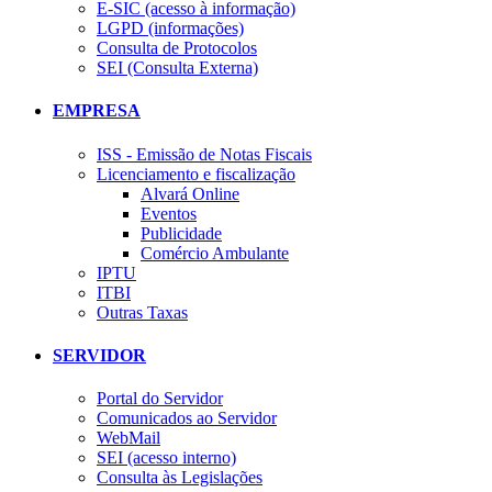
E-SIC (acesso à informação)
LGPD (informações)
Consulta de Protocolos
SEI (Consulta Externa)
EMPRESA
ISS - Emissão de Notas Fiscais
Licenciamento e fiscalização
Alvará Online
Eventos
Publicidade
Comércio Ambulante
IPTU
ITBI
Outras Taxas
SERVIDOR
Portal do Servidor
Comunicados ao Servidor
WebMail
SEI (acesso interno)
Consulta às Legislações