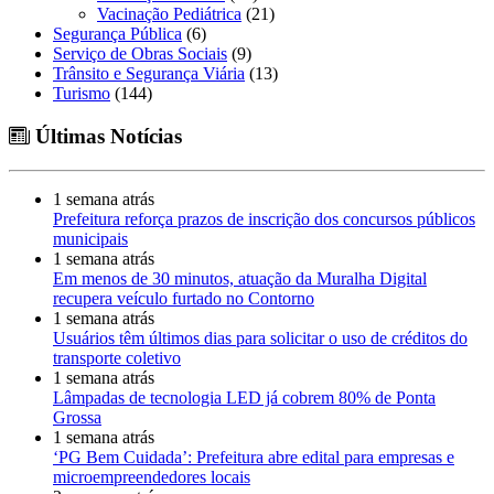
Vacinação Pediátrica
(21)
Segurança Pública
(6)
Serviço de Obras Sociais
(9)
Trânsito e Segurança Viária
(13)
Turismo
(144)
Últimas Notícias
1 semana atrás
Prefeitura reforça prazos de inscrição dos concursos públicos
municipais
1 semana atrás
Em menos de 30 minutos, atuação da Muralha Digital
recupera veículo furtado no Contorno
1 semana atrás
Usuários têm últimos dias para solicitar o uso de créditos do
transporte coletivo
1 semana atrás
Lâmpadas de tecnologia LED já cobrem 80% de Ponta
Grossa
1 semana atrás
‘PG Bem Cuidada’: Prefeitura abre edital para empresas e
microempreendedores locais