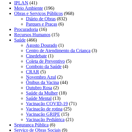
IPLAN
(41)
Meio Ambiente
(196)
Obras e Serviços Públicos
(968)
Diário de Obras
(832)
Parques e Praças
(6)
Procuradoria
(16)
Recursos Humanos
(15)
Saúde
(466)
Agosto Dourado
(1)
Centro de Atendimento da Criança
(3)
Cinedebate
(1)
Coleta de Preventivo
(5)
Comboio da Saúde
(4)
CRAR
(5)
Novembro Azul
(2)
Ônibus da Vacina
(44)
Outubro Rosa
(2)
Saúde da Mulher
(18)
Saúde Mental
(13)
Vacinação COVID-19
(71)
Vacinação de rotina
(25)
Vacinação GRIPE
(15)
Vacinação Pediátrica
(21)
Segurança Pública
(6)
Serviço de Obras Sociais
(9)