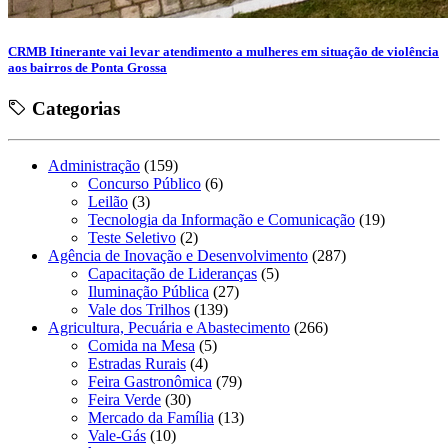
CRMB Itinerante vai levar atendimento a mulheres em situação de violência
aos bairros de Ponta Grossa
Categorias
Administração
(159)
Concurso Público
(6)
Leilão
(3)
Tecnologia da Informação e Comunicação
(19)
Teste Seletivo
(2)
Agência de Inovação e Desenvolvimento
(287)
Capacitação de Lideranças
(5)
Iluminação Pública
(27)
Vale dos Trilhos
(139)
Agricultura, Pecuária e Abastecimento
(266)
Comida na Mesa
(5)
Estradas Rurais
(4)
Feira Gastronômica
(79)
Feira Verde
(30)
Mercado da Família
(13)
Vale-Gás
(10)