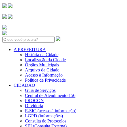
Search:
A PREFEITURA
História da Cidade
Localização da Cidade
Órgãos Municipais
Arquivo da Cidade
Acesso à Informação
Política de Privacidade
CIDADÃO
Guia de Serviços
Central de Atendimento 156
PROCON
Ouvidoria
E-SIC (acesso à informação)
LGPD (informações)
Consulta de Protocolos
SEI (Consulta Externa)