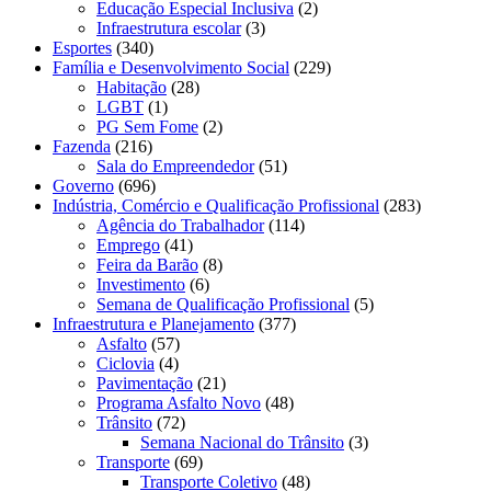
Educação Especial Inclusiva
(2)
Infraestrutura escolar
(3)
Esportes
(340)
Família e Desenvolvimento Social
(229)
Habitação
(28)
LGBT
(1)
PG Sem Fome
(2)
Fazenda
(216)
Sala do Empreendedor
(51)
Governo
(696)
Indústria, Comércio e Qualificação Profissional
(283)
Agência do Trabalhador
(114)
Emprego
(41)
Feira da Barão
(8)
Investimento
(6)
Semana de Qualificação Profissional
(5)
Infraestrutura e Planejamento
(377)
Asfalto
(57)
Ciclovia
(4)
Pavimentação
(21)
Programa Asfalto Novo
(48)
Trânsito
(72)
Semana Nacional do Trânsito
(3)
Transporte
(69)
Transporte Coletivo
(48)