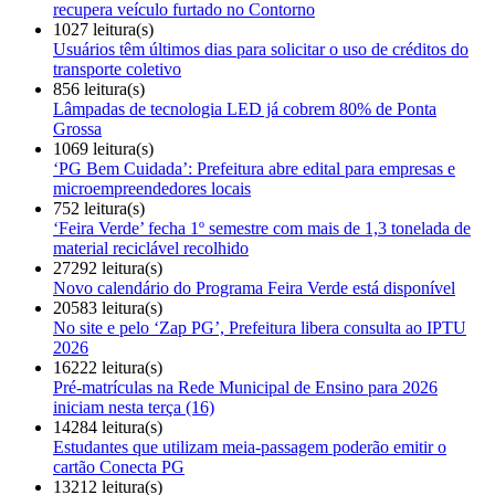
recupera veículo furtado no Contorno
1027 leitura(s)
Usuários têm últimos dias para solicitar o uso de créditos do
transporte coletivo
856 leitura(s)
Lâmpadas de tecnologia LED já cobrem 80% de Ponta
Grossa
1069 leitura(s)
‘PG Bem Cuidada’: Prefeitura abre edital para empresas e
microempreendedores locais
752 leitura(s)
‘Feira Verde’ fecha 1º semestre com mais de 1,3 tonelada de
material reciclável recolhido
27292 leitura(s)
Novo calendário do Programa Feira Verde está disponível
20583 leitura(s)
No site e pelo ‘Zap PG’, Prefeitura libera consulta ao IPTU
2026
16222 leitura(s)
Pré-matrículas na Rede Municipal de Ensino para 2026
iniciam nesta terça (16)
14284 leitura(s)
Estudantes que utilizam meia-passagem poderão emitir o
cartão Conecta PG
13212 leitura(s)