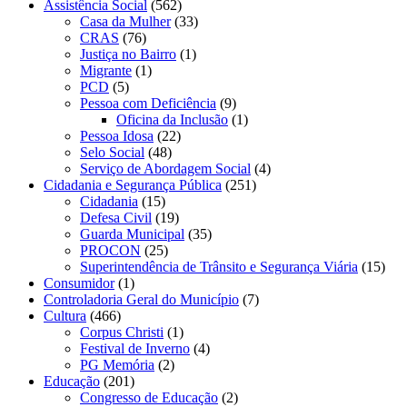
Assistência Social
(562)
Casa da Mulher
(33)
CRAS
(76)
Justiça no Bairro
(1)
Migrante
(1)
PCD
(5)
Pessoa com Deficiência
(9)
Oficina da Inclusão
(1)
Pessoa Idosa
(22)
Selo Social
(48)
Serviço de Abordagem Social
(4)
Cidadania e Segurança Pública
(251)
Cidadania
(15)
Defesa Civil
(19)
Guarda Municipal
(35)
PROCON
(25)
Superintendência de Trânsito e Segurança Viária
(15)
Consumidor
(1)
Controladoria Geral do Município
(7)
Cultura
(466)
Corpus Christi
(1)
Festival de Inverno
(4)
PG Memória
(2)
Educação
(201)
Congresso de Educação
(2)