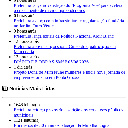
6 horas atrás
Prefeitura lança nova edição do ‘Programa Voe’ para acelerar
o crescimento de microempreendedores
6 horas atrás
Prefeitura avança com infraestrutura e regularização fundiária
no Jardim Ouro Verde
9 horas atrás
Prefeitura lança editais da Política Nacional Aldir Blanc
12 horas atrás
Prefeitura abre inscrições para Curso de Qualificação em
Marcenaria
12 horas atrás
DIÁRIO DE OBRAS SMSP 05/08/2026
1 dia atrás
Projeto Dona de Mim reúne mulheres e inicia nova jornada de
empreendedorismo em Ponta Grossa
Notícias Mais Lidas
1646 leitura(s)
Prefeitura reforça prazos de inscrição dos concursos públicos
municipais
1121 leitura(s)
Em menos de 30 minutos, atuação da Muralha Digital