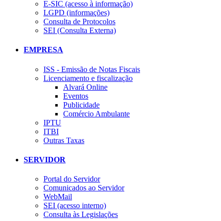
E-SIC (acesso à informação)
LGPD (informações)
Consulta de Protocolos
SEI (Consulta Externa)
EMPRESA
ISS - Emissão de Notas Fiscais
Licenciamento e fiscalização
Alvará Online
Eventos
Publicidade
Comércio Ambulante
IPTU
ITBI
Outras Taxas
SERVIDOR
Portal do Servidor
Comunicados ao Servidor
WebMail
SEI (acesso interno)
Consulta às Legislações