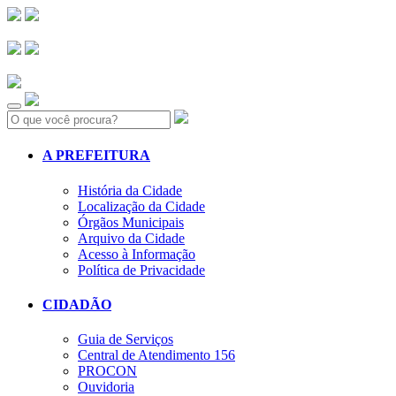
Search:
A PREFEITURA
História da Cidade
Localização da Cidade
Órgãos Municipais
Arquivo da Cidade
Acesso à Informação
Política de Privacidade
CIDADÃO
Guia de Serviços
Central de Atendimento 156
PROCON
Ouvidoria