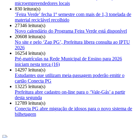
microempreendedores locais
830 leitura(s)
‘Feira Verde’ fecha 1º semestre com mais de 1,3 tonelada de
material reciclável recolhido
27346 leitura(s)
Novo calendário do Programa Feira Verde está disponível
20608 leitura(s)
No site e pelo ‘Zap PG’, Prefeitura libera consulta ao IPTU
2026
16254 leitura(s)
Pré-matrículas na Rede Municipal de Ensino para 2026
iniciam nesta terça (16)
14297 leitura(s)
Estudantes que utilizam meia-passagem poderão emitir o
cartão Conecta PG
13225 leitura(s)
Prefeitura abre cadastro on-line para o ‘Vale-Gás’ a partir
desta segunda
12789 leitura(s)
Conecta PG abre migração de idosos para o novo sistema de
bilhetagem