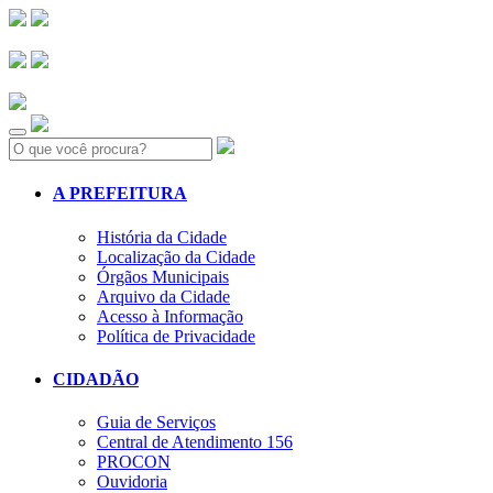
Search:
A PREFEITURA
História da Cidade
Localização da Cidade
Órgãos Municipais
Arquivo da Cidade
Acesso à Informação
Política de Privacidade
CIDADÃO
Guia de Serviços
Central de Atendimento 156
PROCON
Ouvidoria