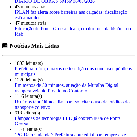
DIÁRIO DE OBRAS SMSP 06/08/2026
43 minutos atrás
IPLAN faz alerta sobre barreiras nas calçadas: fiscalização
está atuando
47 minutos atrás
Educação de Ponta Grossa alcança maior nota da história no
Ideb
Notícias Mais Lidas
1803 leitura(s)
Prefeitura reforça prazos de inscrição dos concursos públicos
municipais
1220 leitura(s)
Em menos de 30 minutos, atuação da Muralha Digital
recupera veículo furtado no Contorno
1116 leitura(s)
Usuários têm últimos dias para solicitar o uso de créditos do
transporte coletivo
918 leitura(s)
Lâmpadas de tecnologia LED já cobrem 80% de Ponta
Grossa
1153 leitura(s)
‘PG Bem Cuidada’: Prefeitura abre edital para empresas e