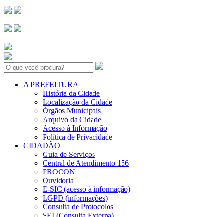
Search:
A PREFEITURA
História da Cidade
Localização da Cidade
Órgãos Municipais
Arquivo da Cidade
Acesso à Informação
Política de Privacidade
CIDADÃO
Guia de Serviços
Central de Atendimento 156
PROCON
Ouvidoria
E-SIC (acesso à informação)
LGPD (informações)
Consulta de Protocolos
SEI (Consulta Externa)