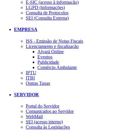
E-SIC (acesso à informação)
LGPD (informações)
Consulta de Protocolos
SEI (Consulta Externa)
EMPRESA
ISS - Emissão de Notas Fiscais
Licenciamento e fiscalização
Alvará Online
Eventos
Publicidade
Comércio Ambulante
IPTU
ITBI
Outras Taxas
SERVIDOR
Portal do Servidor
Comunicados ao Servidor
WebMail
SEI (acesso interno)
Consulta às Legislações