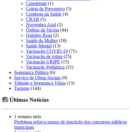
Cinedebate
(1)
Coleta de Preventivo
(5)
Comboio da Saúde
(4)
CRAR
(5)
Novembro Azul
(2)
Ônibus da Vacina
(44)
Outubro Rosa
(2)
Saúde da Mulher
(18)
Saúde Mental
(13)
Vacinação COVID-19
(71)
Vacinação de rotina
(25)
Vacinação GRIPE
(15)
Vacinação Pediátrica
(21)
Segurança Pública
(6)
Serviço de Obras Sociais
(9)
Trânsito e Segurança Viária
(13)
Turismo
(144)
Últimas Notícias
1 semana atrás
Prefeitura reforça prazos de inscrição dos concursos públicos
municipais