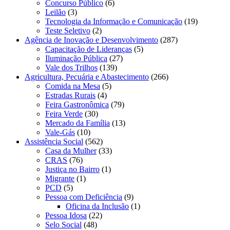
Concurso Público
(6)
Leilão
(3)
Tecnologia da Informação e Comunicação
(19)
Teste Seletivo
(2)
Agência de Inovação e Desenvolvimento
(287)
Capacitação de Lideranças
(5)
Iluminação Pública
(27)
Vale dos Trilhos
(139)
Agricultura, Pecuária e Abastecimento
(266)
Comida na Mesa
(5)
Estradas Rurais
(4)
Feira Gastronômica
(79)
Feira Verde
(30)
Mercado da Família
(13)
Vale-Gás
(10)
Assistência Social
(562)
Casa da Mulher
(33)
CRAS
(76)
Justiça no Bairro
(1)
Migrante
(1)
PCD
(5)
Pessoa com Deficiência
(9)
Oficina da Inclusão
(1)
Pessoa Idosa
(22)
Selo Social
(48)