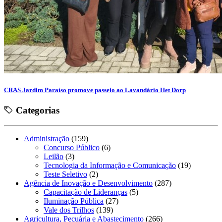
CRAS Jardim Paraíso promove passeio ao Lavandário Het Dorp
Categorias
Administração
(159)
Concurso Público
(6)
Leilão
(3)
Tecnologia da Informação e Comunicação
(19)
Teste Seletivo
(2)
Agência de Inovação e Desenvolvimento
(287)
Capacitação de Lideranças
(5)
Iluminação Pública
(27)
Vale dos Trilhos
(139)
Agricultura, Pecuária e Abastecimento
(266)