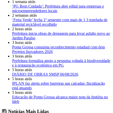
1 semana atrás
‘PG Bem Cuidada’: Prefeitura abre edital para empresas e
microempreendedores locais
2 semanas atrás
‘Feira Verde’ fecha 1º semestre com mais de 1,3 tonelada de
material reciclável recolhido
2 horas atrás
Prefeitura inicia obras de drenagem para levar asfalto novo ao
Jardim Paraíso
3 horas atrás
Ponta Grossa conquista reconhecimento estadual com dois
Projetos Inovadores 2026
3 horas atrás
Prefeitura formaliza apoio a pesquisa voltada à biodiversidade
e à restauração ecológica em PG
5 horas atrás
DIÁRIO DE OBRAS SMSP 06/08/2026
5 horas atrás
IPLAN faz alerta sobre barreiras nas calçadas: fiscalização
está atuando
5 horas atrás
Educação de Ponta Grossa alcança maior nota da história no
Ideb
Notícias Mais Lidas