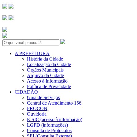
Search:
A PREFEITURA
História da Cidade
Localização da Cidade
Órgãos Municipais
Arquivo da Cidade
Acesso à Informação
Política de Privacidade
CIDADÃO
Guia de Serviços
Central de Atendimento 156
PROCON
Ouvidoria
E-SIC (acesso à informação)
LGPD (informações)
Consulta de Protocolos
SEI (Consulta Externa)