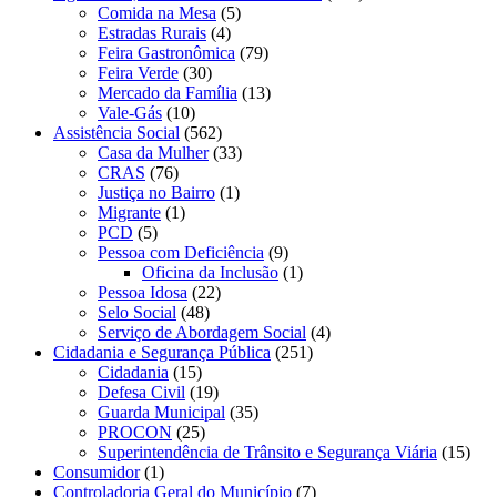
Comida na Mesa
(5)
Estradas Rurais
(4)
Feira Gastronômica
(79)
Feira Verde
(30)
Mercado da Família
(13)
Vale-Gás
(10)
Assistência Social
(562)
Casa da Mulher
(33)
CRAS
(76)
Justiça no Bairro
(1)
Migrante
(1)
PCD
(5)
Pessoa com Deficiência
(9)
Oficina da Inclusão
(1)
Pessoa Idosa
(22)
Selo Social
(48)
Serviço de Abordagem Social
(4)
Cidadania e Segurança Pública
(251)
Cidadania
(15)
Defesa Civil
(19)
Guarda Municipal
(35)
PROCON
(25)
Superintendência de Trânsito e Segurança Viária
(15)
Consumidor
(1)
Controladoria Geral do Município
(7)