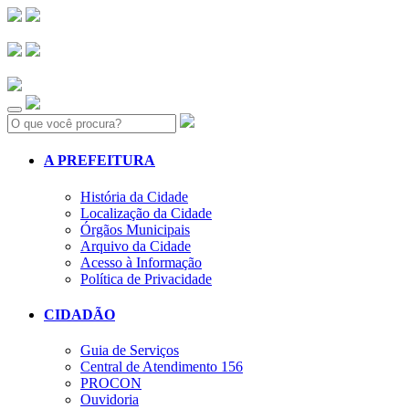
Search:
A PREFEITURA
História da Cidade
Localização da Cidade
Órgãos Municipais
Arquivo da Cidade
Acesso à Informação
Política de Privacidade
CIDADÃO
Guia de Serviços
Central de Atendimento 156
PROCON
Ouvidoria