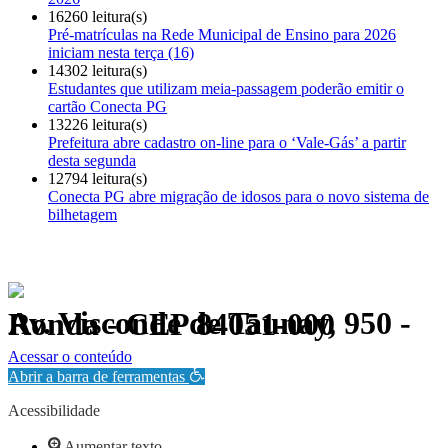
16260 leitura(s)
Pré-matrículas na Rede Municipal de Ensino para 2026
iniciam nesta terça (16)
14302 leitura(s)
Estudantes que utilizam meia-passagem poderão emitir o
cartão Conecta PG
13226 leitura(s)
Prefeitura abre cadastro on-line para o ‘Vale-Gás’ a partir
desta segunda
12794 leitura(s)
Conecta PG abre migração de idosos para o novo sistema de
bilhetagem
Av. Visconde de Taunay, 950 - Ronda - CEP 84051-000
Política de Privacidade.
Acessar o conteúdo
Abrir a barra de ferramentas
Acessibilidade
Aumentar texto