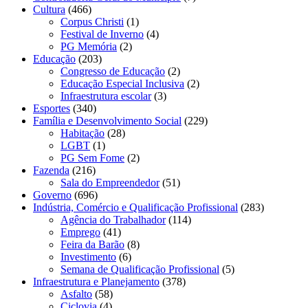
Cultura
(466)
Corpus Christi
(1)
Festival de Inverno
(4)
PG Memória
(2)
Educação
(203)
Congresso de Educação
(2)
Educação Especial Inclusiva
(2)
Infraestrutura escolar
(3)
Esportes
(340)
Família e Desenvolvimento Social
(229)
Habitação
(28)
LGBT
(1)
PG Sem Fome
(2)
Fazenda
(216)
Sala do Empreendedor
(51)
Governo
(696)
Indústria, Comércio e Qualificação Profissional
(283)
Agência do Trabalhador
(114)
Emprego
(41)
Feira da Barão
(8)
Investimento
(6)
Semana de Qualificação Profissional
(5)
Infraestrutura e Planejamento
(378)
Asfalto
(58)
Ciclovia
(4)