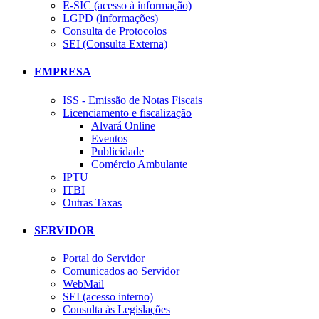
E-SIC (acesso à informação)
LGPD (informações)
Consulta de Protocolos
SEI (Consulta Externa)
EMPRESA
ISS - Emissão de Notas Fiscais
Licenciamento e fiscalização
Alvará Online
Eventos
Publicidade
Comércio Ambulante
IPTU
ITBI
Outras Taxas
SERVIDOR
Portal do Servidor
Comunicados ao Servidor
WebMail
SEI (acesso interno)
Consulta às Legislações