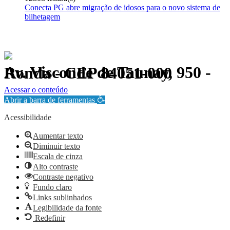
Conecta PG abre migração de idosos para o novo sistema de
bilhetagem
Av. Visconde de Taunay, 950 - Ronda - CEP 84051-000
Política de Privacidade.
Acessar o conteúdo
Abrir a barra de ferramentas
Acessibilidade
Aumentar texto
Diminuir texto
Escala de cinza
Alto contraste
Contraste negativo
Fundo claro
Links sublinhados
Legibilidade da fonte
Redefinir