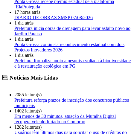
Ponta Grossa recebe prêmio estadual pela plataforma
‘ElaProtegida’
17 horas atrás
DIÁRIO DE OBRAS SMSP 07/08/2026
1 dia atrás
Prefeitura inicia obras de drenagem para levar asfalto novo ao
Jardim Paraíso
1 dia atrás
Ponta Grossa conquista reconhecimento estadual com dois
Projetos Inovadores 2026
1 dia atrás
Prefeitura formaliza apoio a pesquisa voltada à biodiversidade
e à restauração ecológica em PG
Notícias Mais Lidas
2085 leitura(s)
Prefeitura reforça prazos de inscrição dos concursos públicos
municipais
1402 leitura(s)
Em menos de 30 minutos, atuação da Muralha Digital
recupera veículo furtado no Contorno
1282 leitura(s)
Usuários têm últimos dias para solicitar o uso de créditos do