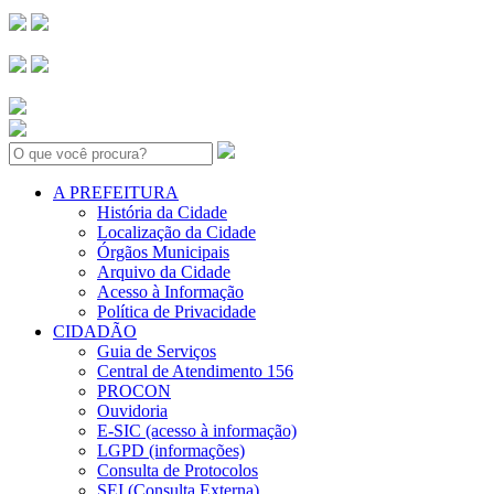
Search:
A PREFEITURA
História da Cidade
Localização da Cidade
Órgãos Municipais
Arquivo da Cidade
Acesso à Informação
Política de Privacidade
CIDADÃO
Guia de Serviços
Central de Atendimento 156
PROCON
Ouvidoria
E-SIC (acesso à informação)
LGPD (informações)
Consulta de Protocolos
SEI (Consulta Externa)