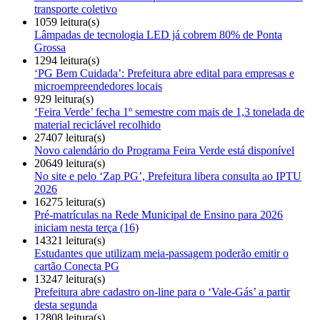
transporte coletivo
1059 leitura(s)
Lâmpadas de tecnologia LED já cobrem 80% de Ponta
Grossa
1294 leitura(s)
‘PG Bem Cuidada’: Prefeitura abre edital para empresas e
microempreendedores locais
929 leitura(s)
‘Feira Verde’ fecha 1º semestre com mais de 1,3 tonelada de
material reciclável recolhido
27407 leitura(s)
Novo calendário do Programa Feira Verde está disponível
20649 leitura(s)
No site e pelo ‘Zap PG’, Prefeitura libera consulta ao IPTU
2026
16275 leitura(s)
Pré-matrículas na Rede Municipal de Ensino para 2026
iniciam nesta terça (16)
14321 leitura(s)
Estudantes que utilizam meia-passagem poderão emitir o
cartão Conecta PG
13247 leitura(s)
Prefeitura abre cadastro on-line para o ‘Vale-Gás’ a partir
desta segunda
12808 leitura(s)