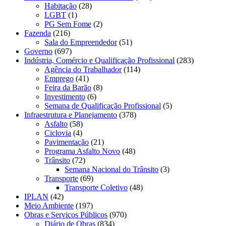
Habitação
(28)
LGBT
(1)
PG Sem Fome
(2)
Fazenda
(216)
Sala do Empreendedor
(51)
Governo
(697)
Indústria, Comércio e Qualificação Profissional
(283)
Agência do Trabalhador
(114)
Emprego
(41)
Feira da Barão
(8)
Investimento
(6)
Semana de Qualificação Profissional
(5)
Infraestrutura e Planejamento
(378)
Asfalto
(58)
Ciclovia
(4)
Pavimentação
(21)
Programa Asfalto Novo
(48)
Trânsito
(72)
Semana Nacional do Trânsito
(3)
Transporte
(69)
Transporte Coletivo
(48)
IPLAN
(42)
Meio Ambiente
(197)
Obras e Serviços Públicos
(970)
Diário de Obras
(834)