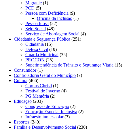
Migrante
(1)
PCD
(5)
Pessoa com Deficiência
(9)
Oficina da Inclusão
(1)
Pessoa Idosa
(22)
Selo Social
(48)
Serviço de Abordagem Social
(4)
Cidadania e Segurança Pública
(251)
Cidadania
(15)
Defesa Civil
(19)
Guarda Municipal
(35)
PROCON
(25)
Superintendência de Trânsito e Segurança Viária
(15)
Consumidor
(1)
Controladoria Geral do Município
(7)
Cultura
(466)
Corpus Christi
(1)
Festival de Inverno
(4)
PG Memória
(2)
Educação
(203)
Congresso de Educação
(2)
Educação Especial Inclusiva
(2)
Infraestrutura escolar
(3)
Esportes
(340)
Família e Desenvolvimento Social
(230)