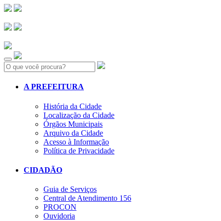
Search:
A PREFEITURA
História da Cidade
Localização da Cidade
Órgãos Municipais
Arquivo da Cidade
Acesso à Informação
Política de Privacidade
CIDADÃO
Guia de Serviços
Central de Atendimento 156
PROCON
Ouvidoria