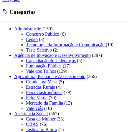
Categorias
Administração
(159)
Concurso Público
(6)
Leilão
(3)
Tecnologia da Informação e Comunicação
(19)
Teste Seletivo
(2)
Agência de Inovação e Desenvolvimento
(287)
Capacitação de Lideranças
(5)
Iluminação Pública
(27)
Vale dos Trilhos
(139)
Agricultura, Pecuária e Abastecimento
(266)
Comida na Mesa
(5)
Estradas Rurais
(4)
Feira Gastronômica
(79)
Feira Verde
(30)
Mercado da Família
(13)
Vale-Gás
(10)
Assistência Social
(562)
Casa da Mulher
(33)
CRAS
(76)
Justiça no Bairro
(1)