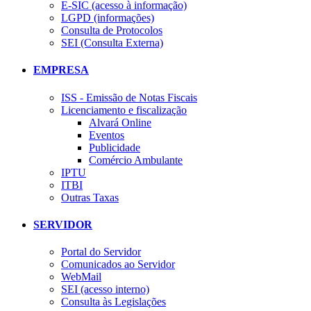
E-SIC (acesso à informação)
LGPD (informações)
Consulta de Protocolos
SEI (Consulta Externa)
EMPRESA
ISS - Emissão de Notas Fiscais
Licenciamento e fiscalização
Alvará Online
Eventos
Publicidade
Comércio Ambulante
IPTU
ITBI
Outras Taxas
SERVIDOR
Portal do Servidor
Comunicados ao Servidor
WebMail
SEI (acesso interno)
Consulta às Legislações