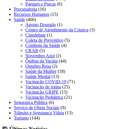
Parques e Praças
(6)
Procuradoria
(16)
Recursos Humanos
(15)
Saúde
(466)
Agosto Dourado
(1)
Centro de Atendimento da Criança
(3)
Cinedebate
(1)
Coleta de Preventivo
(5)
Comboio da Saúde
(4)
CRAR
(5)
Novembro Azul
(2)
Ônibus da Vacina
(44)
Outubro Rosa
(2)
Saúde da Mulher
(18)
Saúde Mental
(13)
Vacinação COVID-19
(71)
Vacinação de rotina
(25)
Vacinação GRIPE
(15)
Vacinação Pediátrica
(21)
Segurança Pública
(6)
Serviço de Obras Sociais
(9)
Trânsito e Segurança Viária
(13)
Turismo
(144)
Últimas Notícias