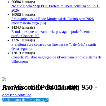
20684 leitura(s)
No site e pelo ‘Zap PG’, Prefeitura libera consulta ao IPTU
2026
16286 leitura(s)
Pré-matrículas na Rede Municipal de Ensino para 2026
iniciam nesta terça (16)
14343 leitura(s)
Estudantes que utilizam meia-passagem poderão emitir o
cartão Conecta PG
13261 leitura(s)
Prefeitura abre cadastro on-line para o ‘Vale-Gás’ a partir
desta segunda
12819 leitura(s)
Conecta PG abre migração de idosos para o novo sistema de
bilhetagem
Av. Visconde de Taunay, 950 - Ronda - CEP 84051-000
Política de Privacidade.
Acessar o conteúdo
Abrir a barra de ferramentas