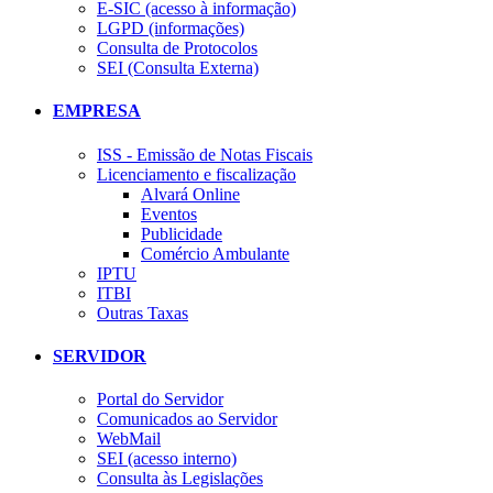
E-SIC (acesso à informação)
LGPD (informações)
Consulta de Protocolos
SEI (Consulta Externa)
EMPRESA
ISS - Emissão de Notas Fiscais
Licenciamento e fiscalização
Alvará Online
Eventos
Publicidade
Comércio Ambulante
IPTU
ITBI
Outras Taxas
SERVIDOR
Portal do Servidor
Comunicados ao Servidor
WebMail
SEI (acesso interno)
Consulta às Legislações