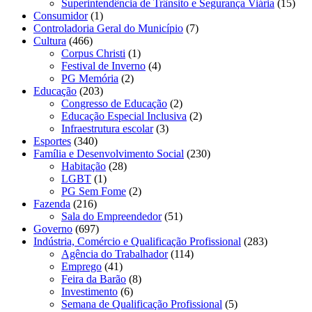
Superintendência de Trânsito e Segurança Viária
(15)
Consumidor
(1)
Controladoria Geral do Município
(7)
Cultura
(466)
Corpus Christi
(1)
Festival de Inverno
(4)
PG Memória
(2)
Educação
(203)
Congresso de Educação
(2)
Educação Especial Inclusiva
(2)
Infraestrutura escolar
(3)
Esportes
(340)
Família e Desenvolvimento Social
(230)
Habitação
(28)
LGBT
(1)
PG Sem Fome
(2)
Fazenda
(216)
Sala do Empreendedor
(51)
Governo
(697)
Indústria, Comércio e Qualificação Profissional
(283)
Agência do Trabalhador
(114)
Emprego
(41)
Feira da Barão
(8)
Investimento
(6)
Semana de Qualificação Profissional
(5)