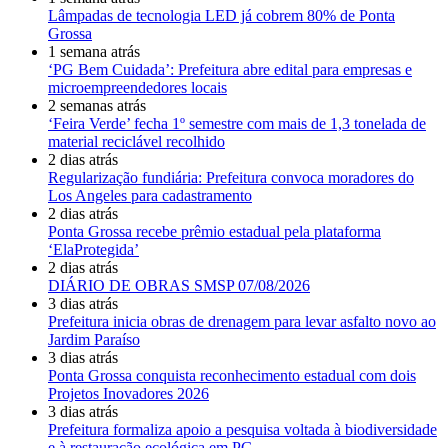
Lâmpadas de tecnologia LED já cobrem 80% de Ponta
Grossa
1 semana atrás
‘PG Bem Cuidada’: Prefeitura abre edital para empresas e
microempreendedores locais
2 semanas atrás
‘Feira Verde’ fecha 1º semestre com mais de 1,3 tonelada de
material reciclável recolhido
2 dias atrás
Regularização fundiária: Prefeitura convoca moradores do
Los Angeles para cadastramento
2 dias atrás
Ponta Grossa recebe prêmio estadual pela plataforma
‘ElaProtegida’
2 dias atrás
DIÁRIO DE OBRAS SMSP 07/08/2026
3 dias atrás
Prefeitura inicia obras de drenagem para levar asfalto novo ao
Jardim Paraíso
3 dias atrás
Ponta Grossa conquista reconhecimento estadual com dois
Projetos Inovadores 2026
3 dias atrás
Prefeitura formaliza apoio a pesquisa voltada à biodiversidade
e à restauração ecológica em PG