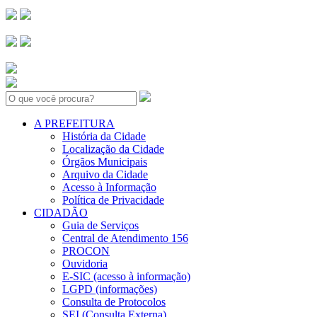
Search:
A PREFEITURA
História da Cidade
Localização da Cidade
Órgãos Municipais
Arquivo da Cidade
Acesso à Informação
Política de Privacidade
CIDADÃO
Guia de Serviços
Central de Atendimento 156
PROCON
Ouvidoria
E-SIC (acesso à informação)
LGPD (informações)
Consulta de Protocolos
SEI (Consulta Externa)