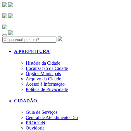
Search:
A PREFEITURA
História da Cidade
Localização da Cidade
Órgãos Municipais
Arquivo da Cidade
Acesso à Informação
Política de Privacidade
CIDADÃO
Guia de Serviços
Central de Atendimento 156
PROCON
Ouvidoria