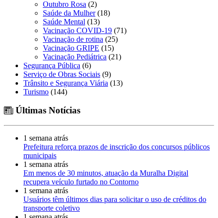
Outubro Rosa
(2)
Saúde da Mulher
(18)
Saúde Mental
(13)
Vacinação COVID-19
(71)
Vacinação de rotina
(25)
Vacinação GRIPE
(15)
Vacinação Pediátrica
(21)
Segurança Pública
(6)
Serviço de Obras Sociais
(9)
Trânsito e Segurança Viária
(13)
Turismo
(144)
Últimas Notícias
1 semana atrás
Prefeitura reforça prazos de inscrição dos concursos públicos
municipais
1 semana atrás
Em menos de 30 minutos, atuação da Muralha Digital
recupera veículo furtado no Contorno
1 semana atrás
Usuários têm últimos dias para solicitar o uso de créditos do
transporte coletivo
1 semana atrás