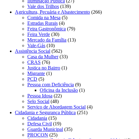
Iluminação Pública
(27)
Vale dos Trilhos
(139)
Agricultura, Pecuária e Abastecimento
(266)
Comida na Mesa
(5)
Estradas Rurais
(4)
Feira Gastronômica
(79)
Feira Verde
(30)
Mercado da Família
(13)
Vale-Gás
(10)
Assistência Social
(562)
Casa da Mulher
(33)
CRAS
(76)
Justiça no Bairro
(1)
Migrante
(1)
PCD
(5)
Pessoa com Deficiência
(9)
Oficina da Inclusão
(1)
Pessoa Idosa
(22)
Selo Social
(48)
Serviço de Abordagem Social
(4)
Cidadania e Segurança Pública
(251)
Cidadania
(15)
Defesa Civil
(19)
Guarda Municipal
(35)
PROCON
(25)