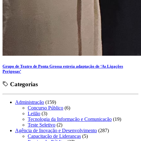
Grupo de Teatro de Ponta Grossa estreia adaptação de ‘As Ligações
Perigosas’
Categorias
Administração
(159)
Concurso Público
(6)
Leilão
(3)
Tecnologia da Informação e Comunicação
(19)
Teste Seletivo
(2)
Agência de Inovação e Desenvolvimento
(287)
Capacitação de Lideranças
(5)