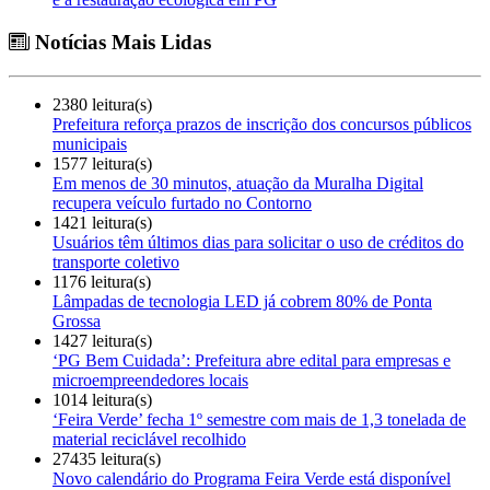
Notícias Mais Lidas
2380 leitura(s)
Prefeitura reforça prazos de inscrição dos concursos públicos
municipais
1577 leitura(s)
Em menos de 30 minutos, atuação da Muralha Digital
recupera veículo furtado no Contorno
1421 leitura(s)
Usuários têm últimos dias para solicitar o uso de créditos do
transporte coletivo
1176 leitura(s)
Lâmpadas de tecnologia LED já cobrem 80% de Ponta
Grossa
1427 leitura(s)
‘PG Bem Cuidada’: Prefeitura abre edital para empresas e
microempreendedores locais
1014 leitura(s)
‘Feira Verde’ fecha 1º semestre com mais de 1,3 tonelada de
material reciclável recolhido
27435 leitura(s)
Novo calendário do Programa Feira Verde está disponível