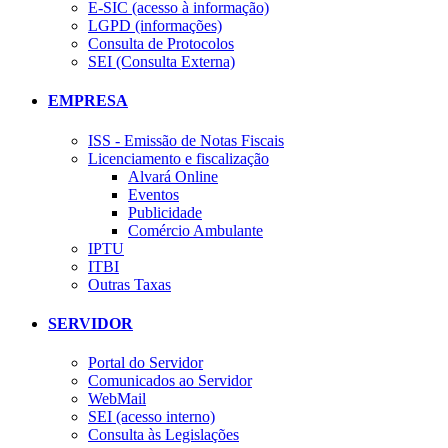
E-SIC (acesso à informação)
LGPD (informações)
Consulta de Protocolos
SEI (Consulta Externa)
EMPRESA
ISS - Emissão de Notas Fiscais
Licenciamento e fiscalização
Alvará Online
Eventos
Publicidade
Comércio Ambulante
IPTU
ITBI
Outras Taxas
SERVIDOR
Portal do Servidor
Comunicados ao Servidor
WebMail
SEI (acesso interno)
Consulta às Legislações