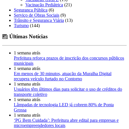
Vacinação Pediátrica
(21)
Segurança Pública
(6)
Serviço de Obras Sociais
(9)
Trânsito e Segurança Viária
(13)
Turismo
(144)
Últimas Notícias
1 semana atrás
Prefeitura reforça prazos de inscrição dos concursos públicos
municipais
1 semana atrás
Em menos de 30 minutos, atuação da Muralha Digital
recupera veículo furtado no Contorno
1 semana atrás
Usuários têm últimos dias para solicitar o uso de créditos do
transporte coletivo
1 semana atrás
Lâmpadas de tecnologia LED já cobrem 80% de Ponta
Grossa
1 semana atrás
‘PG Bem Cuidada’: Prefeitura abre edital para empresas e
microempreendedores locais