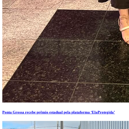
Ponta Grossa recebe prêmio estadual pela plataforma ‘ElaProtegida’