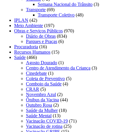
Semana Nacional do Trânsito
(3)
Transporte
(69)
Transporte Coletivo
(48)
IPLAN
(42)
Meio Ambiente
(197)
Obras e Serviços Públicos
(970)
Diário de Obras
(834)
Parques e Praças
(6)
Procuradoria
(16)
Recursos Humanos
(15)
Saúde
(466)
Agosto Dourado
(1)
Centro de Atendimento da Criança
(3)
Cinedebate
(1)
Coleta de Preventivo
(5)
Comboio da Saúde
(4)
CRAR
(5)
Novembro Azul
(2)
Ônibus da Vacina
(44)
Outubro Rosa
(2)
Saúde da Mulher
(18)
Saúde Mental
(13)
Vacinação COVID-19
(71)
Vacinação de rotina
(25)
Vacinação GRIPE
(15)