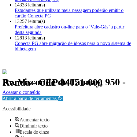
14333 leitura(s)
Estudantes que utilizam meia-passagem poderão emitir o
cartão Conecta PG
13257 leitura(s)
Prefeitura abre cadastro on-line para o ‘Vale-Gás’ a partir
desta segunda
12813 leitura(s)
Conecta PG abre migração de idosos para o novo sistema de
bilhetagem
Av. Visconde de Taunay, 950 - Ronda - CEP 84051-000
Política de Privacidade.
Acessar o conteúdo
Abrir a barra de ferramentas
Acessibilidade
Aumentar texto
Diminuir texto
Escala de cinza