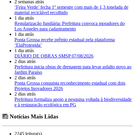
2 semanas atrás
‘Feira Verde’ fecha 1º semestre com mais de 1,3 tonelada de
material reciclável recolhido
1 dia atrás
Regularização fundiária: Prefeitura convoca moradores do
Los Angeles para cadastramento
1 dia atrás
Ponta Grossa recebe prêmio estadual pela plataforma
‘ElaProtegida’
1 dia atrás
DIÁRIO DE OBRAS SMSP 07/08/2026
2 dias atrás
Prefeitura inicia obras de drenagem para levar asfalto novo ao
Jardim Paraíso
2 dias atrás
Ponta Grossa conquista reconhecimento estadual com dois
Projetos Inovadores 2026
2 dias atrás
Prefeitura formaliza apoio a pesquisa voltada à biodiversidade
e à restauração ecológica em PG
Notícias Mais Lidas
2245 leitura(s)