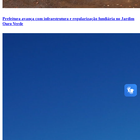
Prefeitura avança com infraestrutura e regularização fundiária no Jardim
Ouro Verde