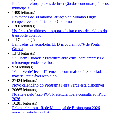
Prefeitura reforça prazos de inscrição dos concursos públicos
municipais
1499 leitura(s)
Em menos de 30 minutos, atuação da Muralha Digital
recupera veículo furtado no Contorno
1360 leitura(s)
Usuários têm últimos dias para solicitar o uso de créditos do
transporte coletivo
1117 leitura(s)
Lâmpadas de tecnologia LED já cobrem 80% de Ponta
Grossa
1373 leitura(s)
‘PG Bem Cuidada’: Prefeitura abre edital para empresas e
microempreendedores locais
974 leitura(s)
‘Feira Verde’ fecha 1º semestre com mais de 1,3 tonelada de
material reciclável recolhido
27424 leitura(s)
Novo calendário do Programa Feira Verde está disponível
20665 leitura(s)
No site e pelo ‘Zap PG’, Prefeitura libera consulta ao IPTU
2026
16281 leitura(s)
Pré-matrículas na Rede Municipal de Ensino para 2026
iniciam nesta terça (16)