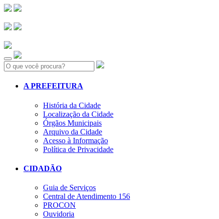
Search:
A PREFEITURA
História da Cidade
Localização da Cidade
Órgãos Municipais
Arquivo da Cidade
Acesso à Informação
Política de Privacidade
CIDADÃO
Guia de Serviços
Central de Atendimento 156
PROCON
Ouvidoria