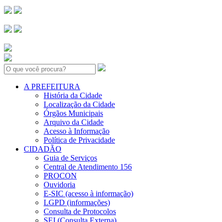
Search:
A PREFEITURA
História da Cidade
Localização da Cidade
Órgãos Municipais
Arquivo da Cidade
Acesso à Informação
Política de Privacidade
CIDADÃO
Guia de Serviços
Central de Atendimento 156
PROCON
Ouvidoria
E-SIC (acesso à informação)
LGPD (informações)
Consulta de Protocolos
SEI (Consulta Externa)