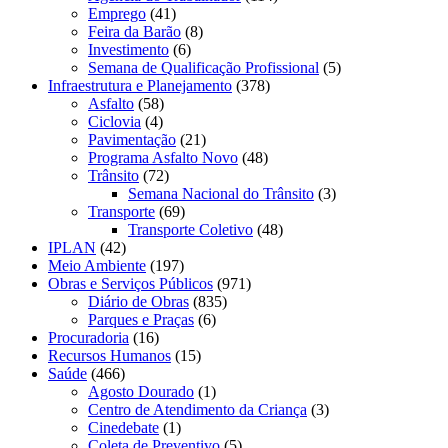
Emprego
(41)
Feira da Barão
(8)
Investimento
(6)
Semana de Qualificação Profissional
(5)
Infraestrutura e Planejamento
(378)
Asfalto
(58)
Ciclovia
(4)
Pavimentação
(21)
Programa Asfalto Novo
(48)
Trânsito
(72)
Semana Nacional do Trânsito
(3)
Transporte
(69)
Transporte Coletivo
(48)
IPLAN
(42)
Meio Ambiente
(197)
Obras e Serviços Públicos
(971)
Diário de Obras
(835)
Parques e Praças
(6)
Procuradoria
(16)
Recursos Humanos
(15)
Saúde
(466)
Agosto Dourado
(1)
Centro de Atendimento da Criança
(3)
Cinedebate
(1)
Coleta de Preventivo
(5)