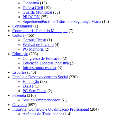
Cidadania
(15)
Defesa Civil
(19)
Guarda Municipal
(35)
PROCON
(25)
Superintendência de Trânsito e Segurança Viária
(15)
Consumidor
(1)
Controladoria Geral do Município
(7)
Cultura
(466)
Corpus Christi
(1)
Festival de Inverno
(4)
PG Memória
(2)
Educação
(203)
Congresso de Educação
(2)
Educação Especial Inclusiva
(2)
Infraestrutura escolar
(3)
Esportes
(340)
Família e Desenvolvimento Social
(230)
Habitação
(28)
LGBT
(1)
PG Sem Fome
(2)
Fazenda
(216)
Sala do Empreendedor
(51)
Governo
(697)
Indústria, Comércio e Qualificação Profissional
(284)
Agência do Trabalhador
(114)