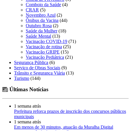
Comboio da Saúde
(4)
CRAR
(5)
Novembro Azul
(2)
Ônibus da Vacina
(44)
Outubro Rosa
(2)
Saúde da Mulher
(18)
Saúde Mental
(13)
Vacinação COVID-19
(71)
Vacinação de rotina
(25)
Vacinação GRIPE
(15)
Vacinação Pediátrica
(21)
Segurança Pública
(6)
Serviço de Obras Sociais
(9)
Trânsito e Segurança Viária
(13)
Turismo
(144)
Últimas Notícias
1 semana atrás
Prefeitura reforça prazos de inscrição dos concursos públicos
municipais
1 semana atrás
Em menos de 30 minutos, atuação da Muralha Digital