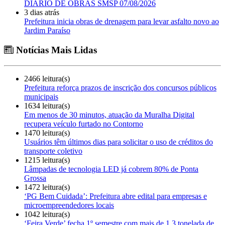
DIÁRIO DE OBRAS SMSP 07/08/2026
3 dias atrás
Prefeitura inicia obras de drenagem para levar asfalto novo ao
Jardim Paraíso
Notícias Mais Lidas
2466 leitura(s)
Prefeitura reforça prazos de inscrição dos concursos públicos
municipais
1634 leitura(s)
Em menos de 30 minutos, atuação da Muralha Digital
recupera veículo furtado no Contorno
1470 leitura(s)
Usuários têm últimos dias para solicitar o uso de créditos do
transporte coletivo
1215 leitura(s)
Lâmpadas de tecnologia LED já cobrem 80% de Ponta
Grossa
1472 leitura(s)
‘PG Bem Cuidada’: Prefeitura abre edital para empresas e
microempreendedores locais
1042 leitura(s)
‘Feira Verde’ fecha 1º semestre com mais de 1,3 tonelada de