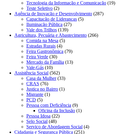
Tecnologia da Informação e Comunicação
(19)
Teste Seletivo
(2)
Agência de Inovação e Desenvolvimento
(287)
Capacitação de Lideranças
(5)
Iluminação Pública
(27)
Vale dos Trilhos
(139)
Agricultura, Pecuária e Abastecimento
(266)
Comida na Mesa
(5)
Estradas Rurais
(4)
Feira Gastronômica
(79)
Feira Verde
(30)
Mercado da Família
(13)
Vale-Gás
(10)
Assistência Social
(562)
Casa da Mulher
(33)
CRAS
(76)
Justiça no Bairro
(1)
Migrante
(1)
PCD
(5)
Pessoa com Deficiência
(9)
Oficina da Inclusão
(1)
Pessoa Idosa
(22)
Selo Social
(48)
Serviço de Abordagem Social
(4)
Cidadania e Segurança Pública
(251)