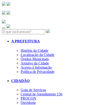
Search:
A PREFEITURA
História da Cidade
Localização da Cidade
Órgãos Municipais
Arquivo da Cidade
Acesso à Informação
Política de Privacidade
CIDADÃO
Guia de Serviços
Central de Atendimento 156
PROCON
Ouvidoria