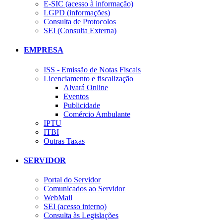
E-SIC (acesso à informação)
LGPD (informações)
Consulta de Protocolos
SEI (Consulta Externa)
EMPRESA
ISS - Emissão de Notas Fiscais
Licenciamento e fiscalização
Alvará Online
Eventos
Publicidade
Comércio Ambulante
IPTU
ITBI
Outras Taxas
SERVIDOR
Portal do Servidor
Comunicados ao Servidor
WebMail
SEI (acesso interno)
Consulta às Legislações