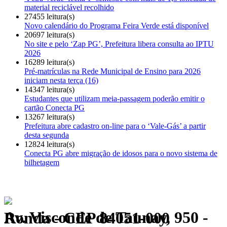
material reciclável recolhido
27455 leitura(s)
Novo calendário do Programa Feira Verde está disponível
20697 leitura(s)
No site e pelo ‘Zap PG’, Prefeitura libera consulta ao IPTU
2026
16289 leitura(s)
Pré-matrículas na Rede Municipal de Ensino para 2026
iniciam nesta terça (16)
14347 leitura(s)
Estudantes que utilizam meia-passagem poderão emitir o
cartão Conecta PG
13267 leitura(s)
Prefeitura abre cadastro on-line para o ‘Vale-Gás’ a partir
desta segunda
12824 leitura(s)
Conecta PG abre migração de idosos para o novo sistema de
bilhetagem
Av. Visconde de Taunay, 950 - Ronda - CEP 84051-000