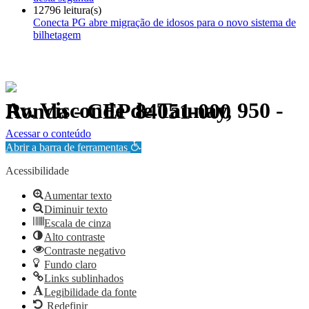
12796 leitura(s)
Conecta PG abre migração de idosos para o novo sistema de
bilhetagem
Av. Visconde de Taunay, 950 - Ronda - CEP 84051-000
Política de Privacidade.
Acessar o conteúdo
Abrir a barra de ferramentas
Acessibilidade
Aumentar texto
Diminuir texto
Escala de cinza
Alto contraste
Contraste negativo
Fundo claro
Links sublinhados
Legibilidade da fonte
Redefinir