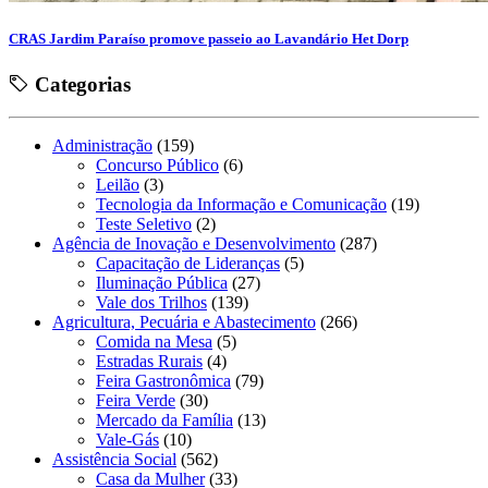
CRAS Jardim Paraíso promove passeio ao Lavandário Het Dorp
Categorias
Administração
(159)
Concurso Público
(6)
Leilão
(3)
Tecnologia da Informação e Comunicação
(19)
Teste Seletivo
(2)
Agência de Inovação e Desenvolvimento
(287)
Capacitação de Lideranças
(5)
Iluminação Pública
(27)
Vale dos Trilhos
(139)
Agricultura, Pecuária e Abastecimento
(266)
Comida na Mesa
(5)
Estradas Rurais
(4)
Feira Gastronômica
(79)
Feira Verde
(30)
Mercado da Família
(13)
Vale-Gás
(10)
Assistência Social
(562)
Casa da Mulher
(33)