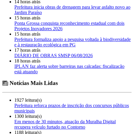
14 horas atrás
Prefeitura inicia obras de drenagem para levar asfalto novo ao
Jardim Paraíso
15 horas atrás
Ponta Grossa conquista reconhecimento estadual com dois
Projetos Inovadores 2026
15 horas atrás
Prefeitura formaliza apoio a pesquisa voltada à biodiversidade
e à restauração ecológica em PG
17 horas atrás
DIÁRIO DE OBRAS SMSP 06/08/2026
18 horas atrás
IPLAN faz alerta sobre barreiras nas calçadas: fiscalização
está atuando
Notícias Mais Lidas
1927 leitura(s)
Prefeitura reforça prazos de inscrição dos concursos públicos
municipais
1300 leitura(s)
Em menos de 30 minutos, atuação da Muralha Digital
recupera veículo furtado no Contorno
1188 leitura(s)