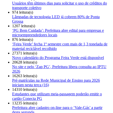
Usuários têm últimos dias para solicitar o uso de créditos do
transporte coletivo
974 leitura(s)
Lâmpadas de tecnologia LED já cobrem 80% de Ponta
Grossa
1207 leitura(s)
‘PG Bem Cuidada’: Prefeitura abre edital para empresas e
microempreendedores locais
876 leitura(s)
‘Feira Verde’ fecha 1º semestre com mais de 1,3 tonelada de
material reciclável recolhido
27371 leitura(s)
Novo calendário do Programa Feira Verde está disponível
20628 leitura(s)
No site e pelo ‘Zap PG’, Prefeitura libera consulta ao IPTU
2026
16263 leitura(s)
Pré-matrículas na Rede Municipal de Ensino para 2026
iniciam nesta terça (16)
14310 leitura(s)
Estudantes que utilizam meia-passagem poderão emitir o
cartão Conecta PG
13235 leitura(s)
Prefeitura abre cadastro on-line para o ‘Vale-Gás’ a partir
desta segunda