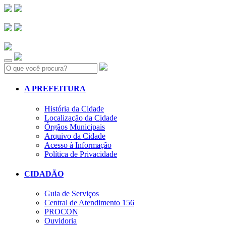
Search:
A PREFEITURA
História da Cidade
Localização da Cidade
Órgãos Municipais
Arquivo da Cidade
Acesso à Informação
Política de Privacidade
CIDADÃO
Guia de Serviços
Central de Atendimento 156
PROCON
Ouvidoria