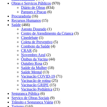
Obras e Serviços Públicos
(970)
Diário de Obras
(834)
Parques e Praças
(6)
Procuradoria
(16)
Recursos Humanos
(15)
Saúde
(466)
Agosto Dourado
(1)
Centro de Atendimento da Criança
(3)
Cinedebate
(1)
Coleta de Preventivo
(5)
Comboio da Saúde
(4)
CRAR
(5)
Novembro Azul
(2)
Ônibus da Vacina
(44)
Outubro Rosa
(2)
Saúde da Mulher
(18)
Saúde Mental
(13)
Vacinação COVID-19
(71)
Vacinação de rotina
(25)
Vacinação GRIPE
(15)
Vacinação Pediátrica
(21)
Segurança Pública
(6)
Serviço de Obras Sociais
(9)
Trânsito e Segurança Viária
(13)
Turismo
(144)