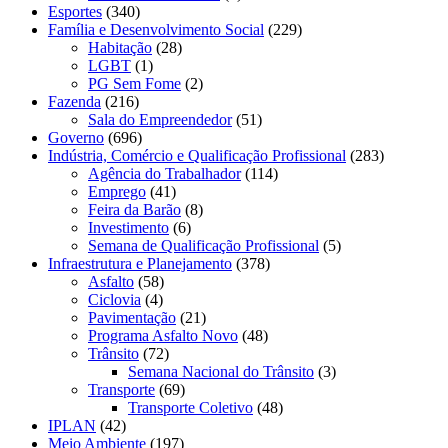
Esportes
(340)
Família e Desenvolvimento Social
(229)
Habitação
(28)
LGBT
(1)
PG Sem Fome
(2)
Fazenda
(216)
Sala do Empreendedor
(51)
Governo
(696)
Indústria, Comércio e Qualificação Profissional
(283)
Agência do Trabalhador
(114)
Emprego
(41)
Feira da Barão
(8)
Investimento
(6)
Semana de Qualificação Profissional
(5)
Infraestrutura e Planejamento
(378)
Asfalto
(58)
Ciclovia
(4)
Pavimentação
(21)
Programa Asfalto Novo
(48)
Trânsito
(72)
Semana Nacional do Trânsito
(3)
Transporte
(69)
Transporte Coletivo
(48)
IPLAN
(42)
Meio Ambiente
(197)