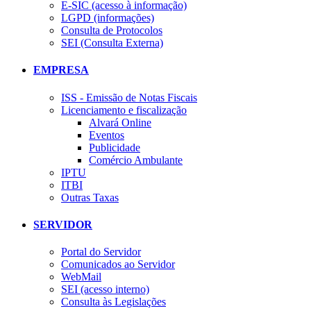
E-SIC (acesso à informação)
LGPD (informações)
Consulta de Protocolos
SEI (Consulta Externa)
EMPRESA
ISS - Emissão de Notas Fiscais
Licenciamento e fiscalização
Alvará Online
Eventos
Publicidade
Comércio Ambulante
IPTU
ITBI
Outras Taxas
SERVIDOR
Portal do Servidor
Comunicados ao Servidor
WebMail
SEI (acesso interno)
Consulta às Legislações