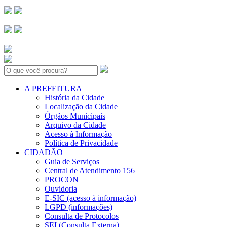
Search:
A PREFEITURA
História da Cidade
Localização da Cidade
Órgãos Municipais
Arquivo da Cidade
Acesso à Informação
Política de Privacidade
CIDADÃO
Guia de Serviços
Central de Atendimento 156
PROCON
Ouvidoria
E-SIC (acesso à informação)
LGPD (informações)
Consulta de Protocolos
SEI (Consulta Externa)