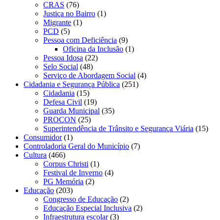
CRAS
(76)
Justiça no Bairro
(1)
Migrante
(1)
PCD
(5)
Pessoa com Deficiência
(9)
Oficina da Inclusão
(1)
Pessoa Idosa
(22)
Selo Social
(48)
Serviço de Abordagem Social
(4)
Cidadania e Segurança Pública
(251)
Cidadania
(15)
Defesa Civil
(19)
Guarda Municipal
(35)
PROCON
(25)
Superintendência de Trânsito e Segurança Viária
(15)
Consumidor
(1)
Controladoria Geral do Município
(7)
Cultura
(466)
Corpus Christi
(1)
Festival de Inverno
(4)
PG Memória
(2)
Educação
(203)
Congresso de Educação
(2)
Educação Especial Inclusiva
(2)
Infraestrutura escolar
(3)