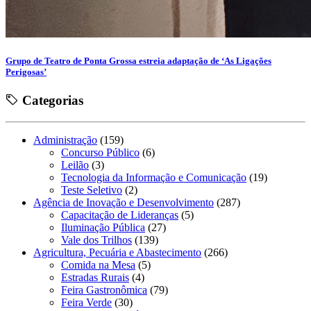
Grupo de Teatro de Ponta Grossa estreia adaptação de ‘As Ligações
Perigosas’
Categorias
Administração
(159)
Concurso Público
(6)
Leilão
(3)
Tecnologia da Informação e Comunicação
(19)
Teste Seletivo
(2)
Agência de Inovação e Desenvolvimento
(287)
Capacitação de Lideranças
(5)
Iluminação Pública
(27)
Vale dos Trilhos
(139)
Agricultura, Pecuária e Abastecimento
(266)
Comida na Mesa
(5)
Estradas Rurais
(4)
Feira Gastronômica
(79)
Feira Verde
(30)