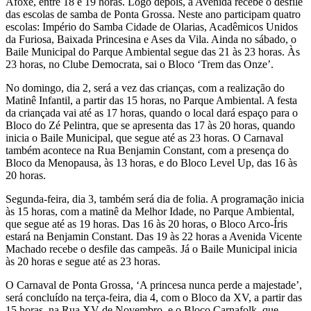
Afoxé, entre 18 e 19 horas. Logo depois, a Avenida recebe o desfile
das escolas de samba de Ponta Grossa. Neste ano participam quatro
escolas: Império do Samba Cidade de Olarias, Acadêmicos Unidos
da Furiosa, Baixada Princesina e Ases da Vila. Ainda no sábado, o
Baile Municipal do Parque Ambiental segue das 21 às 23 horas. Às
23 horas, no Clube Democrata, sai o Bloco ‘Trem das Onze’.
No domingo, dia 2, será a vez das crianças, com a realização do
Matinê Infantil, a partir das 15 horas, no Parque Ambiental. A festa
da criançada vai até as 17 horas, quando o local dará espaço para o
Bloco do Zé Pelintra, que se apresenta das 17 às 20 horas, quando
inicia o Baile Municipal, que segue até as 23 horas. O Carnaval
também acontece na Rua Benjamin Constant, com a presença do
Bloco da Menopausa, às 13 horas, e do Bloco Level Up, das 16 às
20 horas.
Segunda-feira, dia 3, também será dia de folia. A programação inicia
às 15 horas, com a matinê da Melhor Idade, no Parque Ambiental,
que segue até as 19 horas. Das 16 às 20 horas, o Bloco Arco-Íris
estará na Benjamin Constant. Das 19 às 22 horas a Avenida Vicente
Machado recebe o desfile das campeãs. Já o Baile Municipal inicia
às 20 horas e segue até as 23 horas.
O Carnaval de Ponta Grossa, ‘A princesa nunca perde a majestade’,
será concluído na terça-feira, dia 4, com o Bloco da XV, a partir das
15 horas, na Rua XV de Novembro, e o Bloco Carnafolk, que