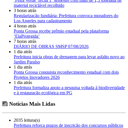
‘Feira Verde’ fecha 1º semestre com mais de 1,3 tonelada de
material reciclável recolhido
3 horas atrás
Regularização fundiária: Prefeitura convoca moradores do
Los Angeles para cadastramento
4 horas atrás
Ponta Grossa recebe prêmio estadual pela plataforma
‘ElaProtegida’
7 horas atrás
DIÁRIO DE OBRAS SMSP 07/08/2026
1 dia atrás
Prefeitura inicia obras de drenagem para levar asfalto novo ao
Jardim Paraíso
1 dia atrás
Ponta Grossa conquista reconhecimento estadual com dois
Projetos Inovadores 2026
1 dia atrás
Prefeitura formaliza apoio a pesquisa voltada à biodiversidade
e à restauração ecológica em PG
Notícias Mais Lidas
2035 leitura(s)
Prefeitura reforça prazos de inscrição dos concursos públicos