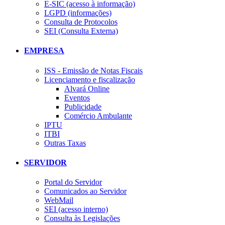
E-SIC (acesso à informação)
LGPD (informações)
Consulta de Protocolos
SEI (Consulta Externa)
EMPRESA
ISS - Emissão de Notas Fiscais
Licenciamento e fiscalização
Alvará Online
Eventos
Publicidade
Comércio Ambulante
IPTU
ITBI
Outras Taxas
SERVIDOR
Portal do Servidor
Comunicados ao Servidor
WebMail
SEI (acesso interno)
Consulta às Legislações