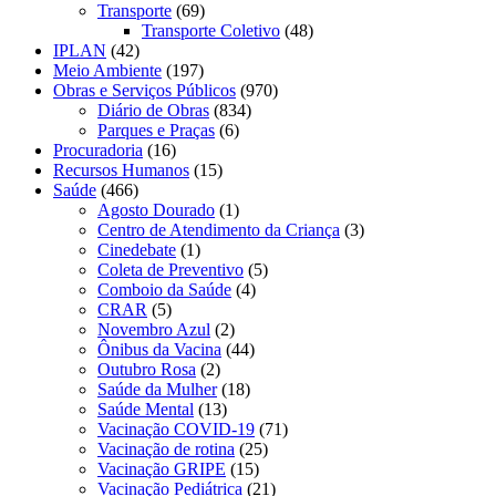
Transporte
(69)
Transporte Coletivo
(48)
IPLAN
(42)
Meio Ambiente
(197)
Obras e Serviços Públicos
(970)
Diário de Obras
(834)
Parques e Praças
(6)
Procuradoria
(16)
Recursos Humanos
(15)
Saúde
(466)
Agosto Dourado
(1)
Centro de Atendimento da Criança
(3)
Cinedebate
(1)
Coleta de Preventivo
(5)
Comboio da Saúde
(4)
CRAR
(5)
Novembro Azul
(2)
Ônibus da Vacina
(44)
Outubro Rosa
(2)
Saúde da Mulher
(18)
Saúde Mental
(13)
Vacinação COVID-19
(71)
Vacinação de rotina
(25)
Vacinação GRIPE
(15)
Vacinação Pediátrica
(21)