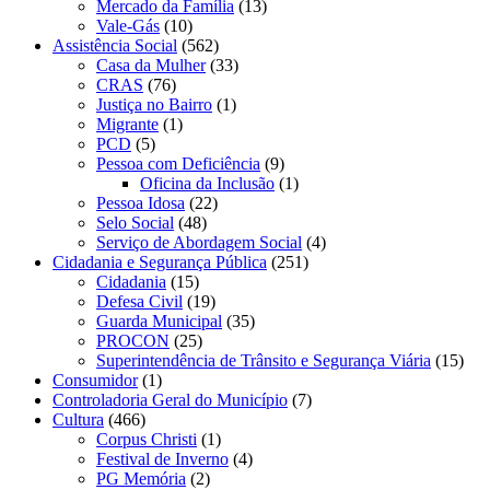
Mercado da Família
(13)
Vale-Gás
(10)
Assistência Social
(562)
Casa da Mulher
(33)
CRAS
(76)
Justiça no Bairro
(1)
Migrante
(1)
PCD
(5)
Pessoa com Deficiência
(9)
Oficina da Inclusão
(1)
Pessoa Idosa
(22)
Selo Social
(48)
Serviço de Abordagem Social
(4)
Cidadania e Segurança Pública
(251)
Cidadania
(15)
Defesa Civil
(19)
Guarda Municipal
(35)
PROCON
(25)
Superintendência de Trânsito e Segurança Viária
(15)
Consumidor
(1)
Controladoria Geral do Município
(7)
Cultura
(466)
Corpus Christi
(1)
Festival de Inverno
(4)
PG Memória
(2)