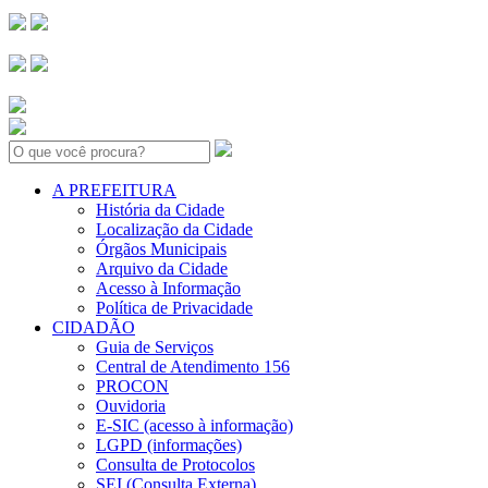
Search:
A PREFEITURA
História da Cidade
Localização da Cidade
Órgãos Municipais
Arquivo da Cidade
Acesso à Informação
Política de Privacidade
CIDADÃO
Guia de Serviços
Central de Atendimento 156
PROCON
Ouvidoria
E-SIC (acesso à informação)
LGPD (informações)
Consulta de Protocolos
SEI (Consulta Externa)