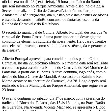
oficial será no dia 28 (sexta-feira), 19 horas, no Palco do Samba,
que será instalado no Parque Ambiental. Antes disso, no dia 22, a
Secretaria realiza o ‘Grito de Carnaval’, também no Parque
Ambiental. Até a terça-feira, dia 4, estão previstos desfiles de blocos
e escolas de samba, matinês, concurso de fantasias, escolha da
Rainha do Carnaval e do Rei Momo.
O secretário municipal de Cultura, Alberto Portugal, destaca que “o
carnaval de Ponta Grossa é uma parte importante desse gigante
conjunto de elementos culturais da nossa gente. Há quase duzentos
anos ele está presente, como símbolo da resistência, da esperança e
da alegria”.
Alberto Portugal aproveita para convidar a todos para o Grito de
Carnaval, no dia 22, próximo sábado. Na mesma data será realizado
o concurso para escolha da Rainha do Carnaval, do Rei Momo e de
Fantasias, a partir das 19 horas. A festa continua, logo após, com o
desfile do bloco Chave de Mandril. A coroação da Rainha e Rei
Momo acontece na abertura do Carnaval, dia 28. Logo depois será
realizado o Baile Municipal, no Parque Ambiental, que segue até as
23 horas.
O evento continua no sábado, dia 1º de março, com a presença do
tradicional Bloco dos Polacos, das 15 às 18 horas, na Praça Barão
de Guaraúna. Na Avenida Vicente Machado, se apresenta o Bloco