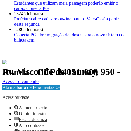
Estudantes que utilizam meia-passagem poderão emitir o
cartão Conecta PG
13245 leitura(s)
Prefeitura abre cadastro on-line para o ‘Vale-Gás’ a partir
desta segunda
12805 leitura(s)
Conecta PG abre migração de idosos para o novo sistema de
bilhetagem
Av. Visconde de Taunay, 950 - Ronda - CEP 84051-000
Política de Privacidade.
Acessar o conteúdo
Abrir a barra de ferramentas
Acessibilidade
Aumentar texto
Diminuir texto
Escala de cinza
Alto contraste