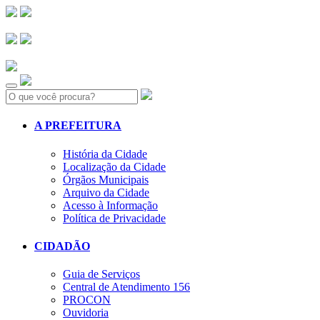
Search:
A PREFEITURA
História da Cidade
Localização da Cidade
Órgãos Municipais
Arquivo da Cidade
Acesso à Informação
Política de Privacidade
CIDADÃO
Guia de Serviços
Central de Atendimento 156
PROCON
Ouvidoria