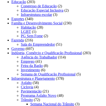
Educação
(203)
Congresso de Educação
(2)
Educação Especial Inclusiva
(2)
Infraestrutura escolar
(3)
Esportes
(340)
Família e Desenvolvimento Social
(230)
Habitação
(28)
LGBT
(1)
PG Sem Fome
(2)
Fazenda
(216)
Sala do Empreendedor
(51)
Governo
(697)
Indústria, Comércio e Qualificação Profissional
(283)
Agência do Trabalhador
(114)
Emprego
(41)
Feira da Barão
(8)
Investimento
(6)
Semana de Qualificação Profissional
(5)
Infraestrutura e Planejamento
(378)
Asfalto
(58)
Ciclovia
(4)
Pavimentação
(21)
Programa Asfalto Novo
(48)
Trânsito
(72)
Semana Nacional do Trânsito
(3)