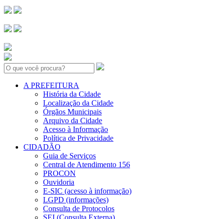
Search:
A PREFEITURA
História da Cidade
Localização da Cidade
Órgãos Municipais
Arquivo da Cidade
Acesso à Informação
Política de Privacidade
CIDADÃO
Guia de Serviços
Central de Atendimento 156
PROCON
Ouvidoria
E-SIC (acesso à informação)
LGPD (informações)
Consulta de Protocolos
SEI (Consulta Externa)