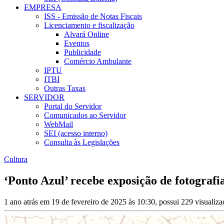
EMPRESA
ISS - Emissão de Notas Fiscais
Licenciamento e fiscalização
Alvará Online
Eventos
Publicidade
Comércio Ambulante
IPTU
ITBI
Outras Taxas
SERVIDOR
Portal do Servidor
Comunicados ao Servidor
WebMail
SEI (acesso interno)
Consulta às Legislações
Cultura
‘Ponto Azul’ recebe exposição de fotograf
1 ano atrás em 19 de fevereiro de 2025 às 10:30, possui 229 visualiz