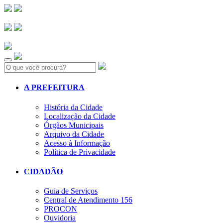
Search:
A PREFEITURA
História da Cidade
Localização da Cidade
Órgãos Municipais
Arquivo da Cidade
Acesso à Informação
Política de Privacidade
CIDADÃO
Guia de Serviços
Central de Atendimento 156
PROCON
Ouvidoria