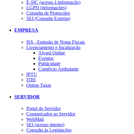
E-SIC (acesso à informação)
LGPD (informações)
Consulta de Protocolos
SEI (Consulta Externa)
EMPRESA
ISS - Emissão de Notas Fiscais
Licenciamento e fiscalização
Alvará Online
Eventos
Publicidade
Comércio Ambulante
IPTU
ITBI
Outras Taxas
SERVIDOR
Portal do Servidor
Comunicados ao Servidor
WebMail
SEI (acesso interno)
Consulta às Legislações