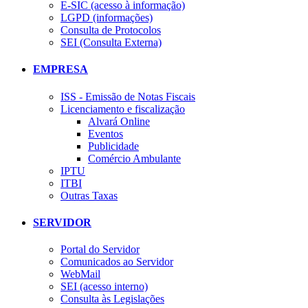
E-SIC (acesso à informação)
LGPD (informações)
Consulta de Protocolos
SEI (Consulta Externa)
EMPRESA
ISS - Emissão de Notas Fiscais
Licenciamento e fiscalização
Alvará Online
Eventos
Publicidade
Comércio Ambulante
IPTU
ITBI
Outras Taxas
SERVIDOR
Portal do Servidor
Comunicados ao Servidor
WebMail
SEI (acesso interno)
Consulta às Legislações