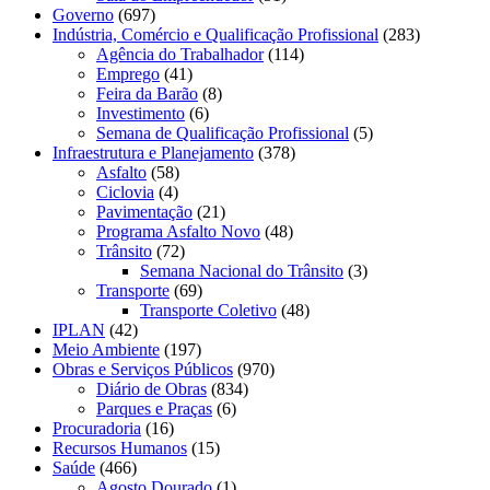
Governo
(697)
Indústria, Comércio e Qualificação Profissional
(283)
Agência do Trabalhador
(114)
Emprego
(41)
Feira da Barão
(8)
Investimento
(6)
Semana de Qualificação Profissional
(5)
Infraestrutura e Planejamento
(378)
Asfalto
(58)
Ciclovia
(4)
Pavimentação
(21)
Programa Asfalto Novo
(48)
Trânsito
(72)
Semana Nacional do Trânsito
(3)
Transporte
(69)
Transporte Coletivo
(48)
IPLAN
(42)
Meio Ambiente
(197)
Obras e Serviços Públicos
(970)
Diário de Obras
(834)
Parques e Praças
(6)
Procuradoria
(16)
Recursos Humanos
(15)
Saúde
(466)
Agosto Dourado
(1)