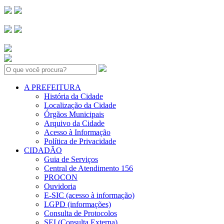
Search:
A PREFEITURA
História da Cidade
Localização da Cidade
Órgãos Municipais
Arquivo da Cidade
Acesso à Informação
Política de Privacidade
CIDADÃO
Guia de Serviços
Central de Atendimento 156
PROCON
Ouvidoria
E-SIC (acesso à informação)
LGPD (informações)
Consulta de Protocolos
SEI (Consulta Externa)