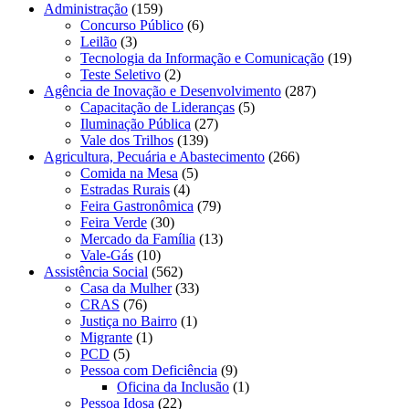
Administração
(159)
Concurso Público
(6)
Leilão
(3)
Tecnologia da Informação e Comunicação
(19)
Teste Seletivo
(2)
Agência de Inovação e Desenvolvimento
(287)
Capacitação de Lideranças
(5)
Iluminação Pública
(27)
Vale dos Trilhos
(139)
Agricultura, Pecuária e Abastecimento
(266)
Comida na Mesa
(5)
Estradas Rurais
(4)
Feira Gastronômica
(79)
Feira Verde
(30)
Mercado da Família
(13)
Vale-Gás
(10)
Assistência Social
(562)
Casa da Mulher
(33)
CRAS
(76)
Justiça no Bairro
(1)
Migrante
(1)
PCD
(5)
Pessoa com Deficiência
(9)
Oficina da Inclusão
(1)
Pessoa Idosa
(22)