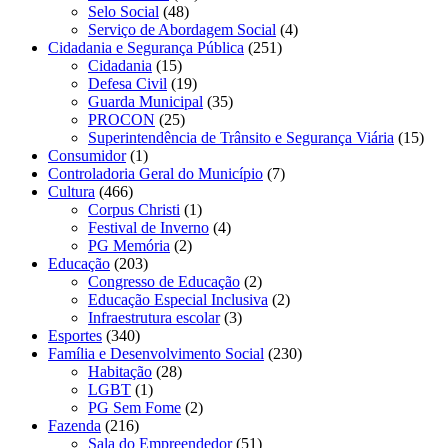
Selo Social
(48)
Serviço de Abordagem Social
(4)
Cidadania e Segurança Pública
(251)
Cidadania
(15)
Defesa Civil
(19)
Guarda Municipal
(35)
PROCON
(25)
Superintendência de Trânsito e Segurança Viária
(15)
Consumidor
(1)
Controladoria Geral do Município
(7)
Cultura
(466)
Corpus Christi
(1)
Festival de Inverno
(4)
PG Memória
(2)
Educação
(203)
Congresso de Educação
(2)
Educação Especial Inclusiva
(2)
Infraestrutura escolar
(3)
Esportes
(340)
Família e Desenvolvimento Social
(230)
Habitação
(28)
LGBT
(1)
PG Sem Fome
(2)
Fazenda
(216)
Sala do Empreendedor
(51)