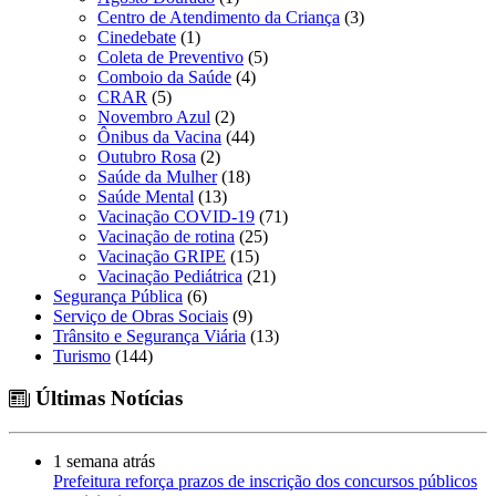
Centro de Atendimento da Criança
(3)
Cinedebate
(1)
Coleta de Preventivo
(5)
Comboio da Saúde
(4)
CRAR
(5)
Novembro Azul
(2)
Ônibus da Vacina
(44)
Outubro Rosa
(2)
Saúde da Mulher
(18)
Saúde Mental
(13)
Vacinação COVID-19
(71)
Vacinação de rotina
(25)
Vacinação GRIPE
(15)
Vacinação Pediátrica
(21)
Segurança Pública
(6)
Serviço de Obras Sociais
(9)
Trânsito e Segurança Viária
(13)
Turismo
(144)
Últimas Notícias
1 semana atrás
Prefeitura reforça prazos de inscrição dos concursos públicos