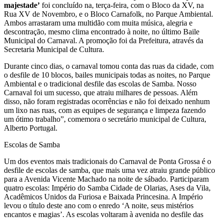
majestade’
foi concluído na, terça-feira, com o Bloco da XV, na
Rua XV de Novembro, e o Bloco Carnafolk, no Parque Ambiental.
Ambos arrastaram uma multidão com muita música, alegria e
descontração, mesmo clima encontrado à noite, no último Baile
Municipal do Carnaval. A promoção foi da Prefeitura, através da
Secretaria Municipal de Cultura.
Durante cinco dias, o carnaval tomou conta das ruas da cidade, com
o desfile de 10 blocos, bailes municipais todas as noites, no Parque
Ambiental e o tradicional desfile das escolas de Samba. Nosso
Carnaval foi um sucesso, que atraiu milhares de pessoas. Além
disso, não foram registradas ocorrências e não foi deixado nenhum
um lixo nas ruas, com as equipes de segurança e limpeza fazendo
um ótimo trabalho”, comemora o secretário municipal de Cultura,
Alberto Portugal.
Escolas de Samba
Um dos eventos mais tradicionais do Carnaval de Ponta Grossa é o
desfile de escolas de samba, que mais uma vez atraiu grande público
para a Avenida Vicente Machado na noite de sábado. Participaram
quatro escolas: Império do Samba Cidade de Olarias, Ases da Vila,
Acadêmicos Unidos da Furiosa e Baixada Princesina. A Império
levou o título deste ano com o enredo ‘A noite, seus mistérios
encantos e magias’. As escolas voltaram à avenida no desfile das