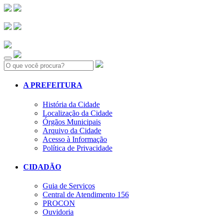
Search:
A PREFEITURA
História da Cidade
Localização da Cidade
Órgãos Municipais
Arquivo da Cidade
Acesso à Informação
Política de Privacidade
CIDADÃO
Guia de Serviços
Central de Atendimento 156
PROCON
Ouvidoria