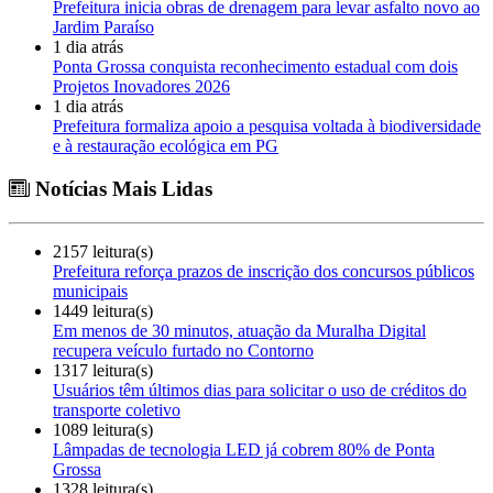
Prefeitura inicia obras de drenagem para levar asfalto novo ao
Jardim Paraíso
1 dia atrás
Ponta Grossa conquista reconhecimento estadual com dois
Projetos Inovadores 2026
1 dia atrás
Prefeitura formaliza apoio a pesquisa voltada à biodiversidade
e à restauração ecológica em PG
Notícias Mais Lidas
2157 leitura(s)
Prefeitura reforça prazos de inscrição dos concursos públicos
municipais
1449 leitura(s)
Em menos de 30 minutos, atuação da Muralha Digital
recupera veículo furtado no Contorno
1317 leitura(s)
Usuários têm últimos dias para solicitar o uso de créditos do
transporte coletivo
1089 leitura(s)
Lâmpadas de tecnologia LED já cobrem 80% de Ponta
Grossa
1328 leitura(s)