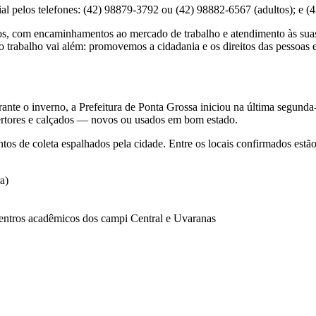
 pelos telefones: (42) 98879-3792 ou (42) 98882-6567 (adultos); e (4
s, com encaminhamentos ao mercado de trabalho e atendimento às suas 
rabalho vai além: promovemos a cidadania e os direitos das pessoas em
rante o inverno, a Prefeitura de Ponta Grossa iniciou na última segun
bertores e calçados — novos ou usados em bom estado.
tos de coleta espalhados pela cidade. Entre os locais confirmados estão
a)
entros acadêmicos dos campi Central e Uvaranas