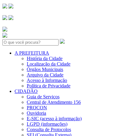
Search:
A PREFEITURA
História da Cidade
Localização da Cidade
Órgãos Municipais
Arquivo da Cidade
Acesso à Informação
Política de Privacidade
CIDADÃO
Guia de Serviços
Central de Atendimento 156
PROCON
Ouvidoria
E-SIC (acesso à informação)
LGPD (informações)
Consulta de Protocolos
SEI (Consulta Externa)