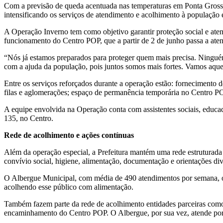
Com a previsão de queda acentuada nas temperaturas em Ponta Grossa
intensificando os serviços de atendimento e acolhimento à populaçã
A Operação Inverno tem como objetivo garantir proteção social e aten
funcionamento do Centro POP, que a partir de 2 de junho passa a atend
“Nós já estamos preparados para proteger quem mais precisa. Ningué
com a ajuda da população, pois juntos somos mais fortes. Vamos aquec
Entre os serviços reforçados durante a operação estão: fornecimento
filas e aglomerações; espaço de permanência temporária no Centro PO
A equipe envolvida na Operação conta com assistentes sociais, educa
135, no Centro.
Rede de acolhimento e ações contínuas
Além da operação especial, a Prefeitura mantém uma rede estruturada
convívio social, higiene, alimentação, documentação e orientações div
O Albergue Municipal, com média de 490 atendimentos por semana, ofer
acolhendo esse público com alimentação.
Também fazem parte da rede de acolhimento entidades parceiras como a
encaminhamento do Centro POP. O Albergue, por sua vez, atende por