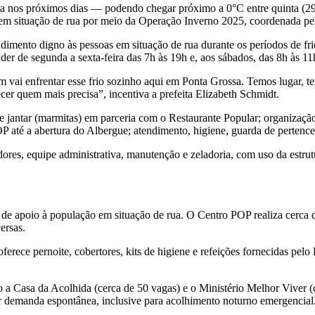
 nos próximos dias — podendo chegar próximo a 0°C entre quinta (29) e
o em situação de rua por meio da Operação Inverno 2025, coordenada p
dimento digno às pessoas em situação de rua durante os períodos de fri
er de segunda a sexta-feira das 7h às 19h e, aos sábados, das 8h às 11h
m vai enfrentar esse frio sozinho aqui em Ponta Grossa. Temos lugar, 
er quem mais precisa”, incentiva a prefeita Elizabeth Schmidt.
 de jantar (marmitas) em parceria com o Restaurante Popular; organizaç
P até a abertura do Albergue; atendimento, higiene, guarda de perten
dores, equipe administrativa, manutenção e zeladoria, com uso da estr
 de apoio à população em situação de rua. O Centro POP realiza cerca 
ersas.
ece pernoite, cobertores, kits de higiene e refeições fornecidas pelo
 Casa da Acolhida (cerca de 50 vagas) e o Ministério Melhor Viver (ce
 demanda espontânea, inclusive para acolhimento noturno emergencial