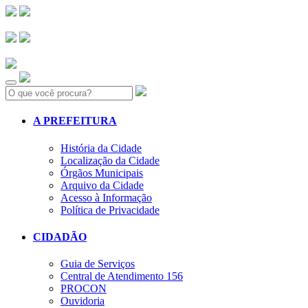
Search:
A PREFEITURA
História da Cidade
Localização da Cidade
Órgãos Municipais
Arquivo da Cidade
Acesso à Informação
Política de Privacidade
CIDADÃO
Guia de Serviços
Central de Atendimento 156
PROCON
Ouvidoria