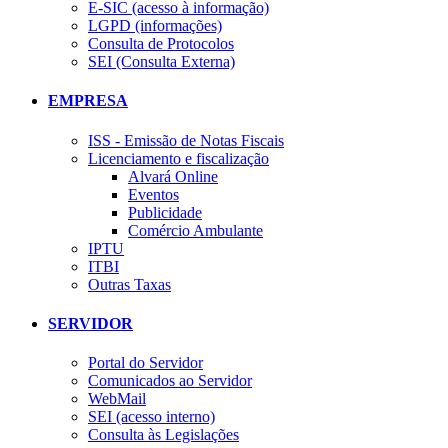
E-SIC (acesso à informação)
LGPD (informações)
Consulta de Protocolos
SEI (Consulta Externa)
EMPRESA
ISS - Emissão de Notas Fiscais
Licenciamento e fiscalização
Alvará Online
Eventos
Publicidade
Comércio Ambulante
IPTU
ITBI
Outras Taxas
SERVIDOR
Portal do Servidor
Comunicados ao Servidor
WebMail
SEI (acesso interno)
Consulta às Legislações