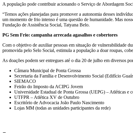
A população pode contribuir acionando o Serviço de Abordagem Social
“Temos ações planejadas para promover a autonomia desses indivíduo
um momento de frio intenso é uma questão de humanidade. Mas nosso t
Fundação de Assistência Social, Tatyana Belo.
PG Sem Frio: campanha arrecada agasalhos e cobertores
Com o objetivo de auxiliar pessoas em situação de vulnerabilidade du
promovida pelo Selo Social, estimula a população a doar roupas, co
As doações podem ser entregues até o dia 20 de julho em diversos pon
Câmara Municipal de Ponta Grossa
Secretaria da Família e Desenvolvimento Social (Edifício Guaír
SIEMACO
Feirão do Imposto da ACIPG Jovem
Universidade Estadual de Ponta Grossa (UEPG) – Atléticas e c
UTFPR – Atlética XV de Outubro
Escritório de Advocacia João Paulo Nascimento
Lojas MM (todas as unidades participantes da rede)