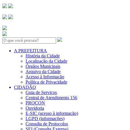
Search:
A PREFEITURA
História da Cidade
Localização da Cidade
Órgãos Municipais
Arquivo da Cidade
Acesso à Informação
Política de Privacidade
CIDADÃO
Guia de Serviços
Central de Atendimento 156
PROCON
Ouvidoria
E-SIC (acesso à informação)
LGPD (informações)
Consulta de Protocolos
SEI (Consulta Externa)