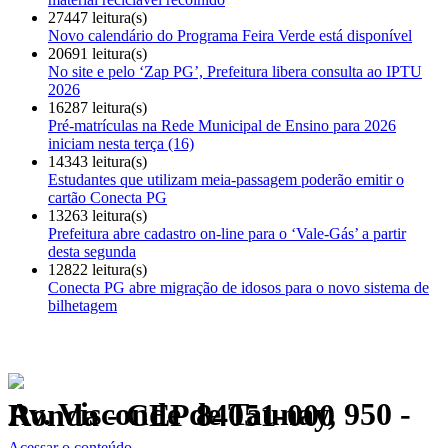
27447 leitura(s)
Novo calendário do Programa Feira Verde está disponível
20691 leitura(s)
No site e pelo ‘Zap PG’, Prefeitura libera consulta ao IPTU
2026
16287 leitura(s)
Pré-matrículas na Rede Municipal de Ensino para 2026
iniciam nesta terça (16)
14343 leitura(s)
Estudantes que utilizam meia-passagem poderão emitir o
cartão Conecta PG
13263 leitura(s)
Prefeitura abre cadastro on-line para o ‘Vale-Gás’ a partir
desta segunda
12822 leitura(s)
Conecta PG abre migração de idosos para o novo sistema de
bilhetagem
Av. Visconde de Taunay, 950 - Ronda - CEP 84051-000
Política de Privacidade.
Acessar o conteúdo