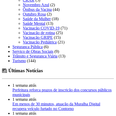
CRAR
(5)
Novembro Azul
(2)
Ônibus da Vacina
(44)
Outubro Rosa
(2)
Saúde da Mulher
(18)
Saúde Mental
(13)
Vacinação COVID-19
(71)
Vacinação de rotina
(25)
Vacinação GRIPE
(15)
Vacinação Pediátrica
(21)
Segurança Pública
(6)
Serviço de Obras Sociais
(9)
Trânsito e Segurança Viária
(13)
Turismo
(144)
Últimas Notícias
1 semana atrás
Prefeitura reforça prazos de inscrição dos concursos públicos
municipais
1 semana atrás
Em menos de 30 minutos, atuação da Muralha Digital
recupera veículo furtado no Contorno
1 semana atrás