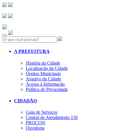
Search:
A PREFEITURA
História da Cidade
Localização da Cidade
Órgãos Municipais
Arquivo da Cidade
Acesso à Informação
Política de Privacidade
CIDADÃO
Guia de Serviços
Central de Atendimento 156
PROCON
Ouvidoria