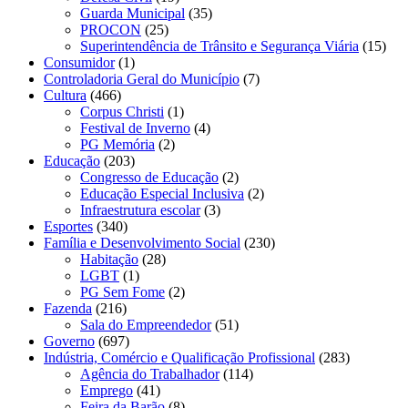
Guarda Municipal
(35)
PROCON
(25)
Superintendência de Trânsito e Segurança Viária
(15)
Consumidor
(1)
Controladoria Geral do Município
(7)
Cultura
(466)
Corpus Christi
(1)
Festival de Inverno
(4)
PG Memória
(2)
Educação
(203)
Congresso de Educação
(2)
Educação Especial Inclusiva
(2)
Infraestrutura escolar
(3)
Esportes
(340)
Família e Desenvolvimento Social
(230)
Habitação
(28)
LGBT
(1)
PG Sem Fome
(2)
Fazenda
(216)
Sala do Empreendedor
(51)
Governo
(697)
Indústria, Comércio e Qualificação Profissional
(283)
Agência do Trabalhador
(114)
Emprego
(41)
Feira da Barão
(8)