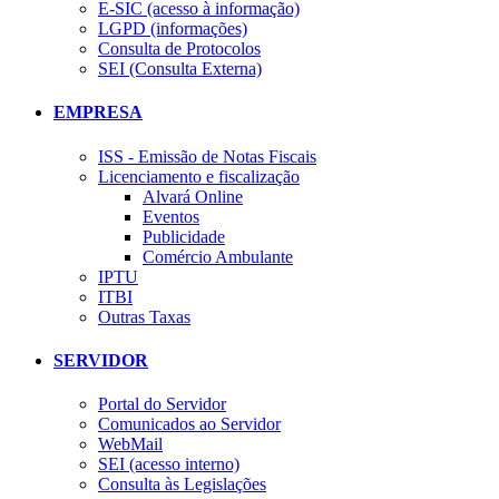
E-SIC (acesso à informação)
LGPD (informações)
Consulta de Protocolos
SEI (Consulta Externa)
EMPRESA
ISS - Emissão de Notas Fiscais
Licenciamento e fiscalização
Alvará Online
Eventos
Publicidade
Comércio Ambulante
IPTU
ITBI
Outras Taxas
SERVIDOR
Portal do Servidor
Comunicados ao Servidor
WebMail
SEI (acesso interno)
Consulta às Legislações