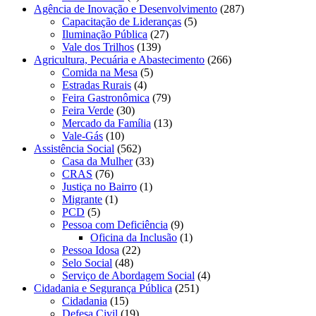
Agência de Inovação e Desenvolvimento
(287)
Capacitação de Lideranças
(5)
Iluminação Pública
(27)
Vale dos Trilhos
(139)
Agricultura, Pecuária e Abastecimento
(266)
Comida na Mesa
(5)
Estradas Rurais
(4)
Feira Gastronômica
(79)
Feira Verde
(30)
Mercado da Família
(13)
Vale-Gás
(10)
Assistência Social
(562)
Casa da Mulher
(33)
CRAS
(76)
Justiça no Bairro
(1)
Migrante
(1)
PCD
(5)
Pessoa com Deficiência
(9)
Oficina da Inclusão
(1)
Pessoa Idosa
(22)
Selo Social
(48)
Serviço de Abordagem Social
(4)
Cidadania e Segurança Pública
(251)
Cidadania
(15)
Defesa Civil
(19)