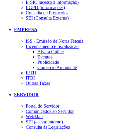
E-SIC (acesso à informação)
LGPD (informações)
Consulta de Protocolos
SEI (Consulta Externa)
EMPRESA
ISS - Emissão de Notas Fiscais
Licenciamento e fiscalização
Alvará Online
Eventos
Publicidade
Comércio Ambulante
IPTU
ITBI
Outras Taxas
SERVIDOR
Portal do Servidor
Comunicados ao Servidor
WebMail
SEI (acesso interno)
Consulta às Legislações