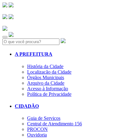
Search:
A PREFEITURA
História da Cidade
Localização da Cidade
Órgãos Municipais
Arquivo da Cidade
Acesso à Informação
Política de Privacidade
CIDADÃO
Guia de Serviços
Central de Atendimento 156
PROCON
Ouvidoria