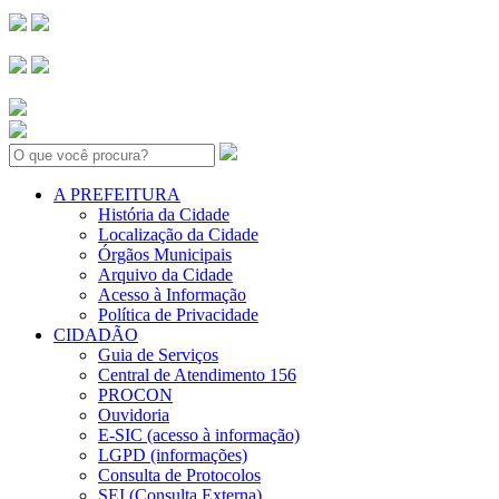
Search:
A PREFEITURA
História da Cidade
Localização da Cidade
Órgãos Municipais
Arquivo da Cidade
Acesso à Informação
Política de Privacidade
CIDADÃO
Guia de Serviços
Central de Atendimento 156
PROCON
Ouvidoria
E-SIC (acesso à informação)
LGPD (informações)
Consulta de Protocolos
SEI (Consulta Externa)