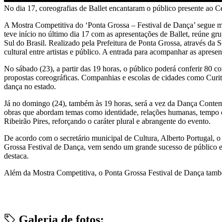
No dia 17, coreografias de Ballet encantaram o público presente ao C
A Mostra Competitiva do ‘Ponta Grossa – Festival de Dança’ segue 
teve início no último dia 17 com as apresentações de Ballet, reúne gr
Sul do Brasil. Realizado pela Prefeitura de Ponta Grossa, através da
cultural entre artistas e público. A entrada para acompanhar as apresen
No sábado (23), a partir das 19 horas, o público poderá conferir 80 c
propostas coreográficas. Companhias e escolas de cidades como Curi
dança no estado.
Já no domingo (24), também às 19 horas, será a vez da Dança Contemp
obras que abordam temas como identidade, relações humanas, tempo e se
Ribeirão Pires, reforçando o caráter plural e abrangente do evento.
De acordo com o secretário municipal de Cultura, Alberto Portugal, o f
Grossa Festival de Dança, vem sendo um grande sucesso de público e pa
destaca.
Além da Mostra Competitiva, o Ponta Grossa Festival de Dança também
Galeria de fotos: