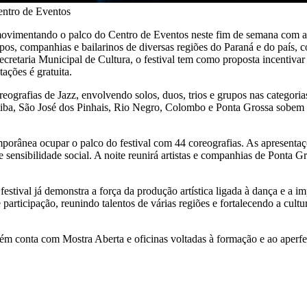
entro de Eventos
movimentando o palco do Centro de Eventos neste fim de semana com 
upos, companhias e bailarinos de diversas regiões do Paraná e do país,
 Secretaria Municipal de Cultura, o festival tem como proposta incenti
tações é gratuita.
oreografias de Jazz, envolvendo solos, duos, trios e grupos nas categor
tiba, São José dos Pinhais, Rio Negro, Colombo e Ponta Grossa sobem
orânea ocupar o palco do festival com 44 coreografias. As apresentaç
nsibilidade social. A noite reunirá artistas e companhias de Ponta Gro
estival já demonstra a força da produção artística ligada à dança e a i
rticipação, reunindo talentos de várias regiões e fortalecendo a cultu
 conta com Mostra Aberta e oficinas voltadas à formação e ao aperfei