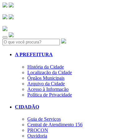
Search:
A PREFEITURA
História da Cidade
Localização da Cidade
Órgãos Municipais
Arquivo da Cidade
Acesso à Informação
Política de Privacidade
CIDADÃO
Guia de Serviços
Central de Atendimento 156
PROCON
Ouvidoria