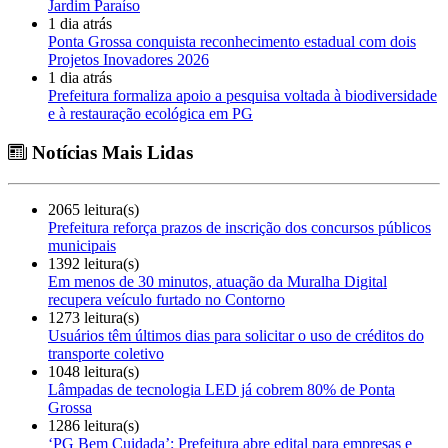
Jardim Paraíso
1 dia atrás
Ponta Grossa conquista reconhecimento estadual com dois
Projetos Inovadores 2026
1 dia atrás
Prefeitura formaliza apoio a pesquisa voltada à biodiversidade
e à restauração ecológica em PG
Notícias Mais Lidas
2065 leitura(s)
Prefeitura reforça prazos de inscrição dos concursos públicos
municipais
1392 leitura(s)
Em menos de 30 minutos, atuação da Muralha Digital
recupera veículo furtado no Contorno
1273 leitura(s)
Usuários têm últimos dias para solicitar o uso de créditos do
transporte coletivo
1048 leitura(s)
Lâmpadas de tecnologia LED já cobrem 80% de Ponta
Grossa
1286 leitura(s)
‘PG Bem Cuidada’: Prefeitura abre edital para empresas e