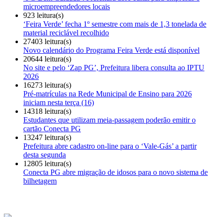
microempreendedores locais
923 leitura(s)
‘Feira Verde’ fecha 1º semestre com mais de 1,3 tonelada de
material reciclável recolhido
27403 leitura(s)
Novo calendário do Programa Feira Verde está disponível
20644 leitura(s)
No site e pelo ‘Zap PG’, Prefeitura libera consulta ao IPTU
2026
16273 leitura(s)
Pré-matrículas na Rede Municipal de Ensino para 2026
iniciam nesta terça (16)
14318 leitura(s)
Estudantes que utilizam meia-passagem poderão emitir o
cartão Conecta PG
13247 leitura(s)
Prefeitura abre cadastro on-line para o ‘Vale-Gás’ a partir
desta segunda
12805 leitura(s)
Conecta PG abre migração de idosos para o novo sistema de
bilhetagem