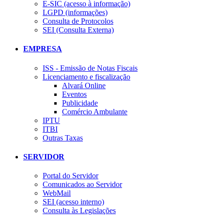
E-SIC (acesso à informação)
LGPD (informações)
Consulta de Protocolos
SEI (Consulta Externa)
EMPRESA
ISS - Emissão de Notas Fiscais
Licenciamento e fiscalização
Alvará Online
Eventos
Publicidade
Comércio Ambulante
IPTU
ITBI
Outras Taxas
SERVIDOR
Portal do Servidor
Comunicados ao Servidor
WebMail
SEI (acesso interno)
Consulta às Legislações