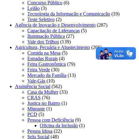
Concurso Público
(6)
Leilão
(3)
Tecnologia da Informação e Comunicação
(19)
Teste Seletivo
(2)
Agência de Inovação e Desenvolvimento
(287)
Capacitação de Lideranças
(5)
Iluminação Pública
(27)
Vale dos Trilhos
(139)
Agricultura, Pecuária e Abastecimento
(266)
Comida na Mesa
(5)
Estradas Rurais
(4)
Feira Gastronômica
(79)
Feira Verde
(30)
Mercado da Família
(13)
Vale-Gás
(10)
Assistência Social
(562)
Casa da Mulher
(33)
CRAS
(76)
Justiça no Bairro
(1)
Migrante
(1)
PCD
(5)
Pessoa com Deficiência
(9)
Oficina da Inclusão
(1)
Pessoa Idosa
(22)
Selo Social
(48)