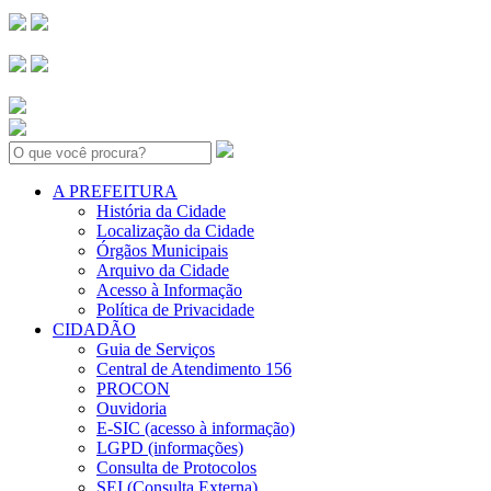
Search:
A PREFEITURA
História da Cidade
Localização da Cidade
Órgãos Municipais
Arquivo da Cidade
Acesso à Informação
Política de Privacidade
CIDADÃO
Guia de Serviços
Central de Atendimento 156
PROCON
Ouvidoria
E-SIC (acesso à informação)
LGPD (informações)
Consulta de Protocolos
SEI (Consulta Externa)