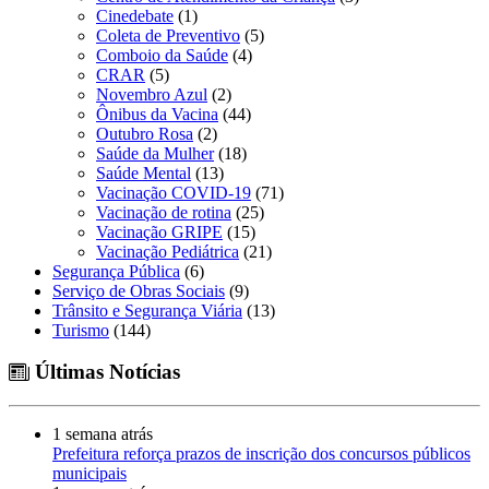
Cinedebate
(1)
Coleta de Preventivo
(5)
Comboio da Saúde
(4)
CRAR
(5)
Novembro Azul
(2)
Ônibus da Vacina
(44)
Outubro Rosa
(2)
Saúde da Mulher
(18)
Saúde Mental
(13)
Vacinação COVID-19
(71)
Vacinação de rotina
(25)
Vacinação GRIPE
(15)
Vacinação Pediátrica
(21)
Segurança Pública
(6)
Serviço de Obras Sociais
(9)
Trânsito e Segurança Viária
(13)
Turismo
(144)
Últimas Notícias
1 semana atrás
Prefeitura reforça prazos de inscrição dos concursos públicos
municipais