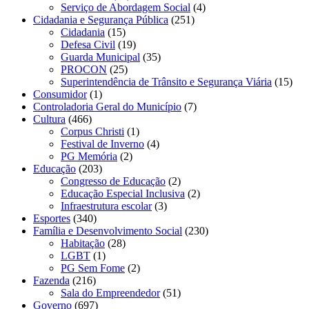
Serviço de Abordagem Social
(4)
Cidadania e Segurança Pública
(251)
Cidadania
(15)
Defesa Civil
(19)
Guarda Municipal
(35)
PROCON
(25)
Superintendência de Trânsito e Segurança Viária
(15)
Consumidor
(1)
Controladoria Geral do Município
(7)
Cultura
(466)
Corpus Christi
(1)
Festival de Inverno
(4)
PG Memória
(2)
Educação
(203)
Congresso de Educação
(2)
Educação Especial Inclusiva
(2)
Infraestrutura escolar
(3)
Esportes
(340)
Família e Desenvolvimento Social
(230)
Habitação
(28)
LGBT
(1)
PG Sem Fome
(2)
Fazenda
(216)
Sala do Empreendedor
(51)
Governo
(697)