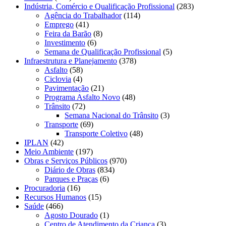
Indústria, Comércio e Qualificação Profissional
(283)
Agência do Trabalhador
(114)
Emprego
(41)
Feira da Barão
(8)
Investimento
(6)
Semana de Qualificação Profissional
(5)
Infraestrutura e Planejamento
(378)
Asfalto
(58)
Ciclovia
(4)
Pavimentação
(21)
Programa Asfalto Novo
(48)
Trânsito
(72)
Semana Nacional do Trânsito
(3)
Transporte
(69)
Transporte Coletivo
(48)
IPLAN
(42)
Meio Ambiente
(197)
Obras e Serviços Públicos
(970)
Diário de Obras
(834)
Parques e Praças
(6)
Procuradoria
(16)
Recursos Humanos
(15)
Saúde
(466)
Agosto Dourado
(1)
Centro de Atendimento da Criança
(3)