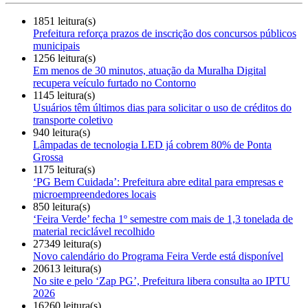
1851 leitura(s)
Prefeitura reforça prazos de inscrição dos concursos públicos
municipais
1256 leitura(s)
Em menos de 30 minutos, atuação da Muralha Digital
recupera veículo furtado no Contorno
1145 leitura(s)
Usuários têm últimos dias para solicitar o uso de créditos do
transporte coletivo
940 leitura(s)
Lâmpadas de tecnologia LED já cobrem 80% de Ponta
Grossa
1175 leitura(s)
‘PG Bem Cuidada’: Prefeitura abre edital para empresas e
microempreendedores locais
850 leitura(s)
‘Feira Verde’ fecha 1º semestre com mais de 1,3 tonelada de
material reciclável recolhido
27349 leitura(s)
Novo calendário do Programa Feira Verde está disponível
20613 leitura(s)
No site e pelo ‘Zap PG’, Prefeitura libera consulta ao IPTU
2026
16260 leitura(s)