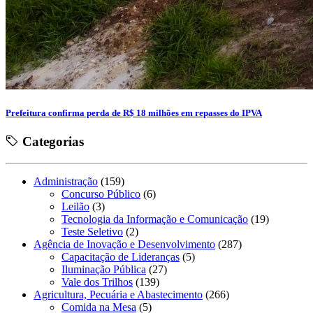
Prefeitura confirma perda de R$ 18 milhões em repasses do IPVA
Categorias
Administração
(159)
Concurso Público
(6)
Leilão
(3)
Tecnologia da Informação e Comunicação
(19)
Teste Seletivo
(2)
Agência de Inovação e Desenvolvimento
(287)
Capacitação de Lideranças
(5)
Iluminação Pública
(27)
Vale dos Trilhos
(139)
Agricultura, Pecuária e Abastecimento
(266)
Comida na Mesa
(5)