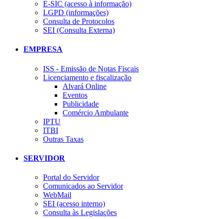
E-SIC (acesso à informação)
LGPD (informações)
Consulta de Protocolos
SEI (Consulta Externa)
EMPRESA
ISS - Emissão de Notas Fiscais
Licenciamento e fiscalização
Alvará Online
Eventos
Publicidade
Comércio Ambulante
IPTU
ITBI
Outras Taxas
SERVIDOR
Portal do Servidor
Comunicados ao Servidor
WebMail
SEI (acesso interno)
Consulta às Legislações