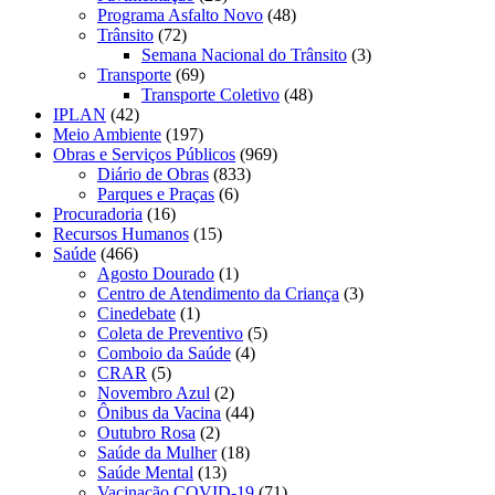
Programa Asfalto Novo
(48)
Trânsito
(72)
Semana Nacional do Trânsito
(3)
Transporte
(69)
Transporte Coletivo
(48)
IPLAN
(42)
Meio Ambiente
(197)
Obras e Serviços Públicos
(969)
Diário de Obras
(833)
Parques e Praças
(6)
Procuradoria
(16)
Recursos Humanos
(15)
Saúde
(466)
Agosto Dourado
(1)
Centro de Atendimento da Criança
(3)
Cinedebate
(1)
Coleta de Preventivo
(5)
Comboio da Saúde
(4)
CRAR
(5)
Novembro Azul
(2)
Ônibus da Vacina
(44)
Outubro Rosa
(2)
Saúde da Mulher
(18)
Saúde Mental
(13)
Vacinação COVID-19
(71)