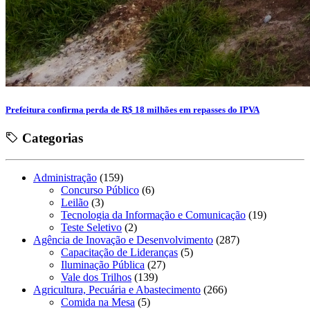
Prefeitura confirma perda de R$ 18 milhões em repasses do IPVA
Categorias
Administração
(159)
Concurso Público
(6)
Leilão
(3)
Tecnologia da Informação e Comunicação
(19)
Teste Seletivo
(2)
Agência de Inovação e Desenvolvimento
(287)
Capacitação de Lideranças
(5)
Iluminação Pública
(27)
Vale dos Trilhos
(139)
Agricultura, Pecuária e Abastecimento
(266)
Comida na Mesa
(5)