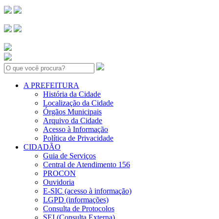
Search:
A PREFEITURA
História da Cidade
Localização da Cidade
Órgãos Municipais
Arquivo da Cidade
Acesso à Informação
Política de Privacidade
CIDADÃO
Guia de Serviços
Central de Atendimento 156
PROCON
Ouvidoria
E-SIC (acesso à informação)
LGPD (informações)
Consulta de Protocolos
SEI (Consulta Externa)