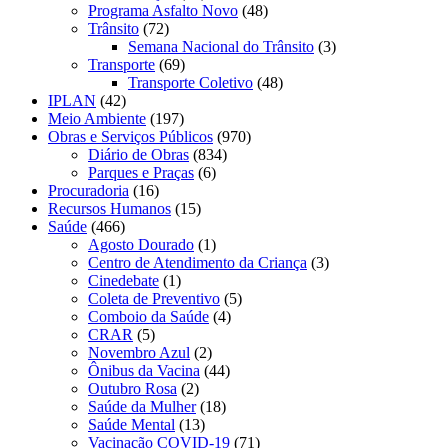
Programa Asfalto Novo
(48)
Trânsito
(72)
Semana Nacional do Trânsito
(3)
Transporte
(69)
Transporte Coletivo
(48)
IPLAN
(42)
Meio Ambiente
(197)
Obras e Serviços Públicos
(970)
Diário de Obras
(834)
Parques e Praças
(6)
Procuradoria
(16)
Recursos Humanos
(15)
Saúde
(466)
Agosto Dourado
(1)
Centro de Atendimento da Criança
(3)
Cinedebate
(1)
Coleta de Preventivo
(5)
Comboio da Saúde
(4)
CRAR
(5)
Novembro Azul
(2)
Ônibus da Vacina
(44)
Outubro Rosa
(2)
Saúde da Mulher
(18)
Saúde Mental
(13)
Vacinação COVID-19
(71)