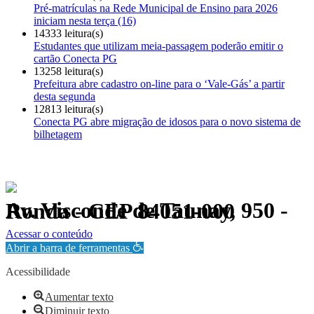
Pré-matrículas na Rede Municipal de Ensino para 2026
iniciam nesta terça (16)
14333 leitura(s)
Estudantes que utilizam meia-passagem poderão emitir o
cartão Conecta PG
13258 leitura(s)
Prefeitura abre cadastro on-line para o ‘Vale-Gás’ a partir
desta segunda
12813 leitura(s)
Conecta PG abre migração de idosos para o novo sistema de
bilhetagem
Av. Visconde de Taunay, 950 - Ronda - CEP 84051-000
Política de Privacidade.
Acessar o conteúdo
Abrir a barra de ferramentas
Acessibilidade
Aumentar texto
Diminuir texto