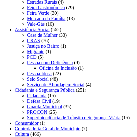
Estradas Rurais
(4)
Feira Gastronômica
(79)
Feira Verde
(30)
Mercado da Família
(13)
Vale-Gás
(10)
Assistência Social
(562)
Casa da Mulher
(33)
CRAS
(76)
Justiça no Bairro
(1)
Migrante
(1)
PCD
(5)
Pessoa com Deficiência
(9)
Oficina da Inclusão
(1)
Pessoa Idosa
(22)
Selo Social
(48)
Serviço de Abordagem Social
(4)
Cidadania e Segurança Pública
(251)
Cidadania
(15)
Defesa Civil
(19)
Guarda Municipal
(35)
PROCON
(25)
Superintendência de Trânsito e Segurança Viária
(15)
Consumidor
(1)
Controladoria Geral do Município
(7)
Cultura
(466)