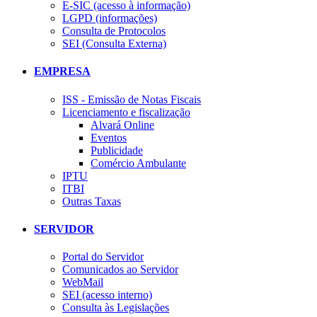
E-SIC (acesso à informação)
LGPD (informações)
Consulta de Protocolos
SEI (Consulta Externa)
EMPRESA
ISS - Emissão de Notas Fiscais
Licenciamento e fiscalização
Alvará Online
Eventos
Publicidade
Comércio Ambulante
IPTU
ITBI
Outras Taxas
SERVIDOR
Portal do Servidor
Comunicados ao Servidor
WebMail
SEI (acesso interno)
Consulta às Legislações