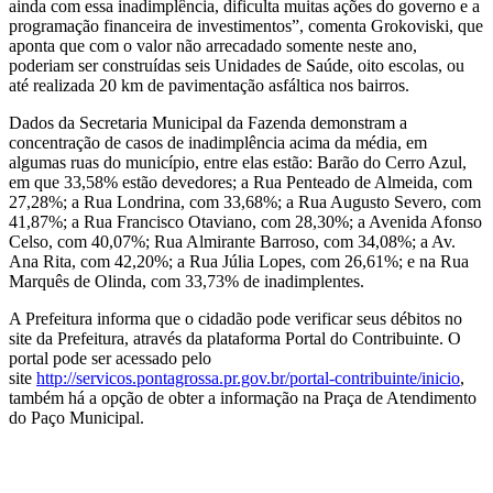
ainda com essa inadimplência, dificulta muitas ações do governo e a
programação financeira de investimentos”, comenta Grokoviski, que
aponta que com o valor não arrecadado somente neste ano,
poderiam ser construídas seis Unidades de Saúde, oito escolas, ou
até realizada 20 km de pavimentação asfáltica nos bairros.
Dados da Secretaria Municipal da Fazenda demonstram a
concentração de casos de inadimplência acima da média, em
algumas ruas do município, entre elas estão: Barão do Cerro Azul,
em que 33,58% estão devedores; a Rua Penteado de Almeida, com
27,28%; a Rua Londrina, com 33,68%; a Rua Augusto Severo, com
41,87%; a Rua Francisco Otaviano, com 28,30%; a Avenida Afonso
Celso, com 40,07%; Rua Almirante Barroso, com 34,08%; a Av.
Ana Rita, com 42,20%; a Rua Júlia Lopes, com 26,61%; e na Rua
Marquês de Olinda, com 33,73% de inadimplentes.
A Prefeitura informa que o cidadão pode verificar seus débitos no
site da Prefeitura, através da plataforma Portal do Contribuinte. O
portal pode ser acessado pelo
site
http://servicos.pontagrossa.pr.gov.br/portal-contribuinte/inicio
,
também há a opção de obter a informação na Praça de Atendimento
do Paço Municipal.