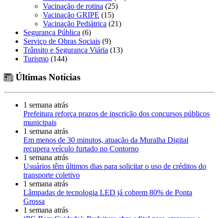
Vacinação de rotina
(25)
Vacinação GRIPE
(15)
Vacinação Pediátrica
(21)
Segurança Pública
(6)
Serviço de Obras Sociais
(9)
Trânsito e Segurança Viária
(13)
Turismo
(144)
Últimas Notícias
1 semana atrás
Prefeitura reforça prazos de inscrição dos concursos públicos
municipais
1 semana atrás
Em menos de 30 minutos, atuação da Muralha Digital
recupera veículo furtado no Contorno
1 semana atrás
Usuários têm últimos dias para solicitar o uso de créditos do
transporte coletivo
1 semana atrás
Lâmpadas de tecnologia LED já cobrem 80% de Ponta
Grossa
1 semana atrás