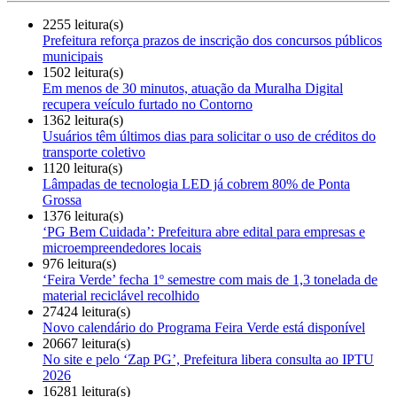
2255 leitura(s)
Prefeitura reforça prazos de inscrição dos concursos públicos
municipais
1502 leitura(s)
Em menos de 30 minutos, atuação da Muralha Digital
recupera veículo furtado no Contorno
1362 leitura(s)
Usuários têm últimos dias para solicitar o uso de créditos do
transporte coletivo
1120 leitura(s)
Lâmpadas de tecnologia LED já cobrem 80% de Ponta
Grossa
1376 leitura(s)
‘PG Bem Cuidada’: Prefeitura abre edital para empresas e
microempreendedores locais
976 leitura(s)
‘Feira Verde’ fecha 1º semestre com mais de 1,3 tonelada de
material reciclável recolhido
27424 leitura(s)
Novo calendário do Programa Feira Verde está disponível
20667 leitura(s)
No site e pelo ‘Zap PG’, Prefeitura libera consulta ao IPTU
2026
16281 leitura(s)