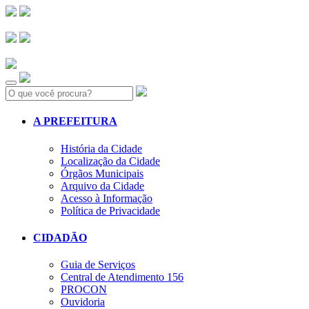
Search:
A PREFEITURA
História da Cidade
Localização da Cidade
Órgãos Municipais
Arquivo da Cidade
Acesso à Informação
Política de Privacidade
CIDADÃO
Guia de Serviços
Central de Atendimento 156
PROCON
Ouvidoria