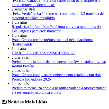
‘PG Bem Cuidada’: Prefeitura abre edital para empresas e
microempreendedores locais
2 semanas atrás
‘Feira Verde’ fecha 1º semestre com mais de 1,3 tonelada de
material reciclável recolhido
1 dia atrás
Regularização fundiária: Prefeitura convoca moradores do
Los Angeles para cadastramento
1 dia atrás
Ponta Grossa recebe prêmio estadual pela plataforma
‘ElaProtegida’
1 dia atrás
DIÁRIO DE OBRAS SMSP 07/08/2026
2 dias atrás
Prefeitura inicia obras de drenagem para levar asfalto novo ao
Jardim Paraíso
2 dias atrás
Ponta Grossa conquista reconhecimento estadual com dois
Projetos Inovadores 2026
2 dias atrás
Prefeitura formaliza apoio a pesquisa voltada à biodiversidade
e à restauração ecológica em PG
Notícias Mais Lidas