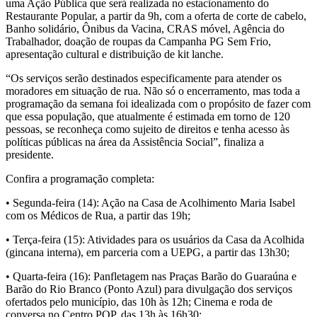
uma Ação Pública que será realizada no estacionamento do
Restaurante Popular, a partir da 9h, com a oferta de corte de cabelo,
Banho solidário, Ônibus da Vacina, CRAS móvel, Agência do
Trabalhador, doação de roupas da Campanha PG Sem Frio,
apresentação cultural e distribuição de kit lanche.
“Os serviços serão destinados especificamente para atender os
moradores em situação de rua. Não só o encerramento, mas toda a
programação da semana foi idealizada com o propósito de fazer com
que essa população, que atualmente é estimada em torno de 120
pessoas, se reconheça como sujeito de direitos e tenha acesso às
políticas públicas na área da Assistência Social”, finaliza a
presidente.
Confira a programação completa:
• Segunda-feira (14): Ação na Casa de Acolhimento Maria Isabel
com os Médicos de Rua, a partir das 19h;
• Terça-feira (15): Atividades para os usuários da Casa da Acolhida
(gincana interna), em parceria com a UEPG, a partir das 13h30;
• Quarta-feira (16): Panfletagem nas Praças Barão do Guaraúna e
Barão do Rio Branco (Ponto Azul) para divulgação dos serviços
ofertados pelo município, das 10h às 12h; Cinema e roda de
conversa no Centro POP, das 13h às 16h30;