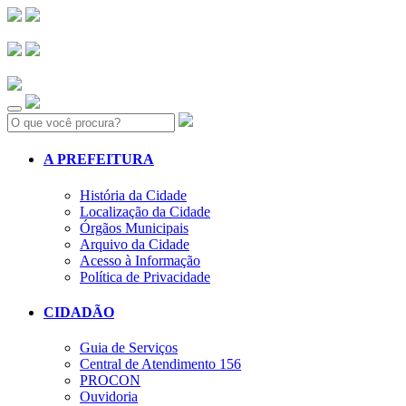
Search:
A PREFEITURA
História da Cidade
Localização da Cidade
Órgãos Municipais
Arquivo da Cidade
Acesso à Informação
Política de Privacidade
CIDADÃO
Guia de Serviços
Central de Atendimento 156
PROCON
Ouvidoria