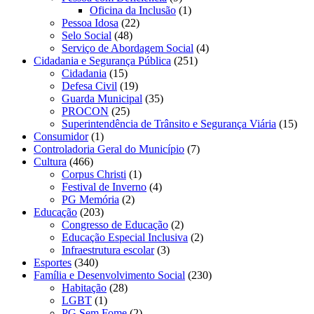
Oficina da Inclusão
(1)
Pessoa Idosa
(22)
Selo Social
(48)
Serviço de Abordagem Social
(4)
Cidadania e Segurança Pública
(251)
Cidadania
(15)
Defesa Civil
(19)
Guarda Municipal
(35)
PROCON
(25)
Superintendência de Trânsito e Segurança Viária
(15)
Consumidor
(1)
Controladoria Geral do Município
(7)
Cultura
(466)
Corpus Christi
(1)
Festival de Inverno
(4)
PG Memória
(2)
Educação
(203)
Congresso de Educação
(2)
Educação Especial Inclusiva
(2)
Infraestrutura escolar
(3)
Esportes
(340)
Família e Desenvolvimento Social
(230)
Habitação
(28)
LGBT
(1)
PG Sem Fome
(2)