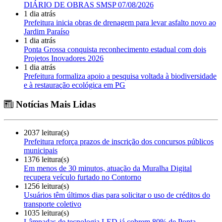
DIÁRIO DE OBRAS SMSP 07/08/2026
1 dia atrás
Prefeitura inicia obras de drenagem para levar asfalto novo ao
Jardim Paraíso
1 dia atrás
Ponta Grossa conquista reconhecimento estadual com dois
Projetos Inovadores 2026
1 dia atrás
Prefeitura formaliza apoio a pesquisa voltada à biodiversidade
e à restauração ecológica em PG
Notícias Mais Lidas
2037 leitura(s)
Prefeitura reforça prazos de inscrição dos concursos públicos
municipais
1376 leitura(s)
Em menos de 30 minutos, atuação da Muralha Digital
recupera veículo furtado no Contorno
1256 leitura(s)
Usuários têm últimos dias para solicitar o uso de créditos do
transporte coletivo
1035 leitura(s)
Lâmpadas de tecnologia LED já cobrem 80% de Ponta