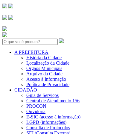
Search:
A PREFEITURA
História da Cidade
Localização da Cidade
Órgãos Municipais
Arquivo da Cidade
Acesso à Informação
Política de Privacidade
CIDADÃO
Guia de Serviços
Central de Atendimento 156
PROCON
Ouvidoria
E-SIC (acesso à informação)
LGPD (informações)
Consulta de Protocolos
SEI (Consulta Externa)