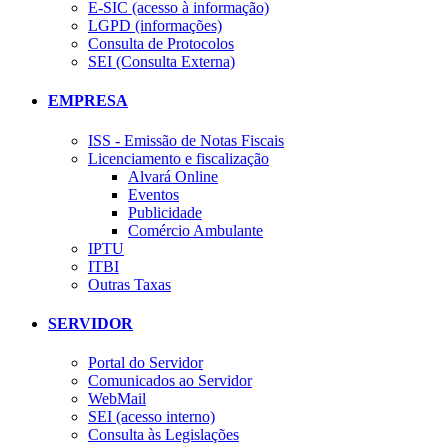
E-SIC (acesso à informação)
LGPD (informações)
Consulta de Protocolos
SEI (Consulta Externa)
EMPRESA
ISS - Emissão de Notas Fiscais
Licenciamento e fiscalização
Alvará Online
Eventos
Publicidade
Comércio Ambulante
IPTU
ITBI
Outras Taxas
SERVIDOR
Portal do Servidor
Comunicados ao Servidor
WebMail
SEI (acesso interno)
Consulta às Legislações