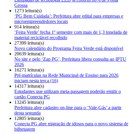
Grossa
1273 leitura(s)
‘PG Bem Cuidada’: Prefeitura abre edital para empresas e
microempreendedores locais
914 leitura(s)
‘Feira Verde’ fecha 1º semestre com mais de 1,3 tonelada de
material reciclável recolhido
27399 leitura(s)
Novo calendário do Programa Feira Verde está disponível
20639 leitura(s)
No site e pelo ‘Zap PG’, Prefeitura libera consulta ao IPTU
2026
16271 leitura(s)
Pré-matrículas na Rede Municipal de Ensino para 2026
iniciam nesta terça (16)
14317 leitura(s)
Estudantes que utilizam meia-passagem poderão emitir o
cartão Conecta PG
13245 leitura(s)
Prefeitura abre cadastro on-line para o ‘Vale-Gás’ a partir
desta segunda
12805 leitura(s)
Conecta PG abre migração de idosos para o novo sistema de
bilhetagem