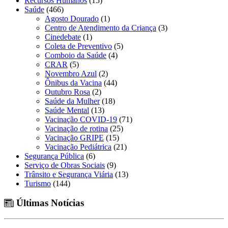
Recursos Humanos
(15)
Saúde
(466)
Agosto Dourado
(1)
Centro de Atendimento da Criança
(3)
Cinedebate
(1)
Coleta de Preventivo
(5)
Comboio da Saúde
(4)
CRAR
(5)
Novembro Azul
(2)
Ônibus da Vacina
(44)
Outubro Rosa
(2)
Saúde da Mulher
(18)
Saúde Mental
(13)
Vacinação COVID-19
(71)
Vacinação de rotina
(25)
Vacinação GRIPE
(15)
Vacinação Pediátrica
(21)
Segurança Pública
(6)
Serviço de Obras Sociais
(9)
Trânsito e Segurança Viária
(13)
Turismo
(144)
Últimas Notícias