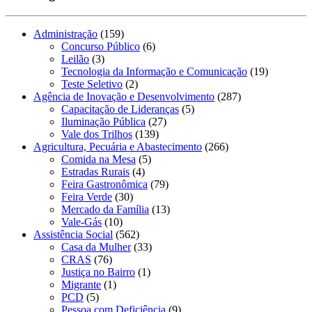
Administração
(159)
Concurso Público
(6)
Leilão
(3)
Tecnologia da Informação e Comunicação
(19)
Teste Seletivo
(2)
Agência de Inovação e Desenvolvimento
(287)
Capacitação de Lideranças
(5)
Iluminação Pública
(27)
Vale dos Trilhos
(139)
Agricultura, Pecuária e Abastecimento
(266)
Comida na Mesa
(5)
Estradas Rurais
(4)
Feira Gastronômica
(79)
Feira Verde
(30)
Mercado da Família
(13)
Vale-Gás
(10)
Assistência Social
(562)
Casa da Mulher
(33)
CRAS
(76)
Justiça no Bairro
(1)
Migrante
(1)
PCD
(5)
Pessoa com Deficiência
(9)