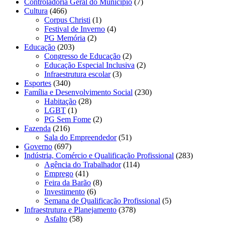
Controladoria Geral do Município
(7)
Cultura
(466)
Corpus Christi
(1)
Festival de Inverno
(4)
PG Memória
(2)
Educação
(203)
Congresso de Educação
(2)
Educação Especial Inclusiva
(2)
Infraestrutura escolar
(3)
Esportes
(340)
Família e Desenvolvimento Social
(230)
Habitação
(28)
LGBT
(1)
PG Sem Fome
(2)
Fazenda
(216)
Sala do Empreendedor
(51)
Governo
(697)
Indústria, Comércio e Qualificação Profissional
(283)
Agência do Trabalhador
(114)
Emprego
(41)
Feira da Barão
(8)
Investimento
(6)
Semana de Qualificação Profissional
(5)
Infraestrutura e Planejamento
(378)
Asfalto
(58)