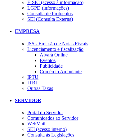
E-SIC (acesso à informação)
LGPD (informações)
Consulta de Protocolos
SEI (Consulta Externa)
EMPRESA
ISS - Emissão de Notas Fiscais
Licenciamento e fiscalização
Alvará Online
Eventos
Publicidade
Comércio Ambulante
IPTU
ITBI
Outras Taxas
SERVIDOR
Portal do Servidor
Comunicados ao Servidor
WebMail
SEI (acesso interno)
Consulta às Legislações