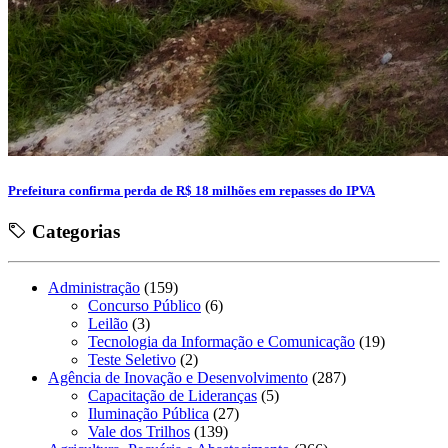
Prefeitura confirma perda de R$ 18 milhões em repasses do IPVA
Categorias
Administração
(159)
Concurso Público
(6)
Leilão
(3)
Tecnologia da Informação e Comunicação
(19)
Teste Seletivo
(2)
Agência de Inovação e Desenvolvimento
(287)
Capacitação de Lideranças
(5)
Iluminação Pública
(27)
Vale dos Trilhos
(139)