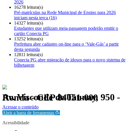
2026
16278 leitura(s)
Pré-matrículas na Rede Municipal de Ensino para 2026
iniciam nesta terça (16)
14327 leitura(s)
Estudantes que utilizam meia-passagem poderão emitir o
cartão Conecta PG
13252 leitura(s)
Prefeitura abre cadastro on-line para o ‘Vale-Gás’ a partir
desta segunda
12811 leitura(s)
Conecta PG abre migração de idosos para o novo sistema de
bilhetagem
Av. Visconde de Taunay, 950 - Ronda - CEP 84051-000
Política de Privacidade.
Acessar o conteúdo
Abrir a barra de ferramentas
Acessibilidade