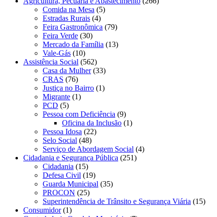
Agricultura, Pecuária e Abastecimento
(266)
Comida na Mesa
(5)
Estradas Rurais
(4)
Feira Gastronômica
(79)
Feira Verde
(30)
Mercado da Família
(13)
Vale-Gás
(10)
Assistência Social
(562)
Casa da Mulher
(33)
CRAS
(76)
Justiça no Bairro
(1)
Migrante
(1)
PCD
(5)
Pessoa com Deficiência
(9)
Oficina da Inclusão
(1)
Pessoa Idosa
(22)
Selo Social
(48)
Serviço de Abordagem Social
(4)
Cidadania e Segurança Pública
(251)
Cidadania
(15)
Defesa Civil
(19)
Guarda Municipal
(35)
PROCON
(25)
Superintendência de Trânsito e Segurança Viária
(15)
Consumidor
(1)