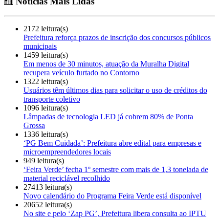
Notícias Mais Lidas
2172 leitura(s)
Prefeitura reforça prazos de inscrição dos concursos públicos
municipais
1459 leitura(s)
Em menos de 30 minutos, atuação da Muralha Digital
recupera veículo furtado no Contorno
1322 leitura(s)
Usuários têm últimos dias para solicitar o uso de créditos do
transporte coletivo
1096 leitura(s)
Lâmpadas de tecnologia LED já cobrem 80% de Ponta
Grossa
1336 leitura(s)
‘PG Bem Cuidada’: Prefeitura abre edital para empresas e
microempreendedores locais
949 leitura(s)
‘Feira Verde’ fecha 1º semestre com mais de 1,3 tonelada de
material reciclável recolhido
27413 leitura(s)
Novo calendário do Programa Feira Verde está disponível
20652 leitura(s)
No site e pelo ‘Zap PG’, Prefeitura libera consulta ao IPTU