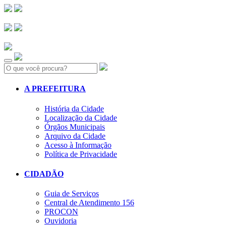
Search:
A PREFEITURA
História da Cidade
Localização da Cidade
Órgãos Municipais
Arquivo da Cidade
Acesso à Informação
Política de Privacidade
CIDADÃO
Guia de Serviços
Central de Atendimento 156
PROCON
Ouvidoria