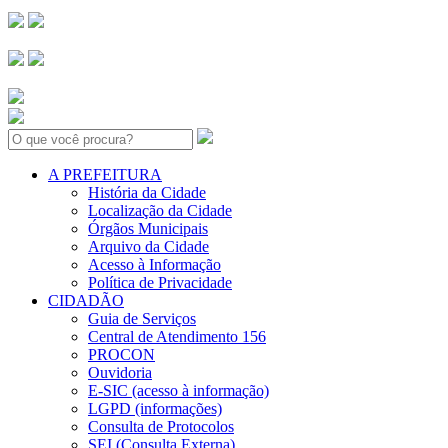
Search:
A PREFEITURA
História da Cidade
Localização da Cidade
Órgãos Municipais
Arquivo da Cidade
Acesso à Informação
Política de Privacidade
CIDADÃO
Guia de Serviços
Central de Atendimento 156
PROCON
Ouvidoria
E-SIC (acesso à informação)
LGPD (informações)
Consulta de Protocolos
SEI (Consulta Externa)