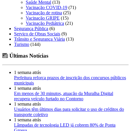
Saúde Mental
(13)
Vacinação COVID-19
(71)
Vacinação de rotina
(25)
Vacinação GRIPE
(15)
Vacinação Pediátrica
(21)
Segurança Pública
(6)
Serviço de Obras Sociais
(9)
Trânsito e Segurança Viária
(13)
Turismo
(144)
Últimas Notícias
1 semana atrás
Prefeitura reforça prazos de inscrição dos concursos públicos
municipais
1 semana atrás
Em menos de 30 minutos, atuação da Muralha Digital
recupera veículo furtado no Contorno
1 semana atrás
Usuários têm últimos dias para solicitar o uso de créditos do
transporte coletivo
1 semana atrás
Lâmpadas de tecnologia LED já cobrem 80% de Ponta
Grossa