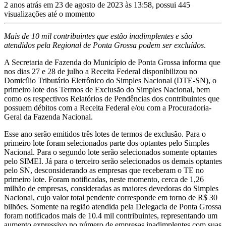
2 anos atrás em 23 de agosto de 2023 às 13:58, possui 445
visualizações até o momento
Mais de 10 mil contribuintes que estão inadimplentes e são
atendidos pela Regional de Ponta Grossa podem ser excluídos
.
A Secretaria de Fazenda do Município de Ponta Grossa informa que
nos dias 27 e 28 de julho a Receita Federal disponibilizou no
Domicílio Tributário Eletrônico do Simples Nacional (DTE-SN), o
primeiro lote dos Termos de Exclusão do Simples Nacional, bem
como os respectivos Relatórios de Pendências dos contribuintes que
possuem débitos com a Receita Federal e/ou com a Procuradoria-
Geral da Fazenda Nacional.
Esse ano serão emitidos três lotes de termos de exclusão. Para o
primeiro lote foram selecionados parte dos optantes pelo Simples
Nacional. Para o segundo lote serão selecionados somente optantes
pelo SIMEI. Já para o terceiro serão selecionados os demais optantes
pelo SN, desconsiderando as empresas que receberam o TE no
primeiro lote. Foram notificadas, neste momento, cerca de 1,26
milhão de empresas, consideradas as maiores devedoras do Simples
Nacional, cujo valor total pendente corresponde em torno de R$ 30
bilhões. Somente na região atendida pela Delegacia de Ponta Grossa
foram notificados mais de 10.4 mil contribuintes, representando um
aumento expressivo no número de empresas inadimplentes com suas