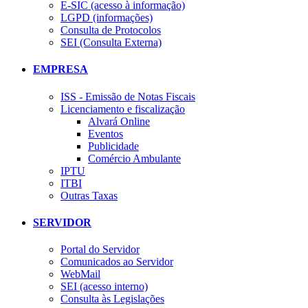
E-SIC (acesso à informação)
LGPD (informações)
Consulta de Protocolos
SEI (Consulta Externa)
EMPRESA
ISS - Emissão de Notas Fiscais
Licenciamento e fiscalização
Alvará Online
Eventos
Publicidade
Comércio Ambulante
IPTU
ITBI
Outras Taxas
SERVIDOR
Portal do Servidor
Comunicados ao Servidor
WebMail
SEI (acesso interno)
Consulta às Legislações