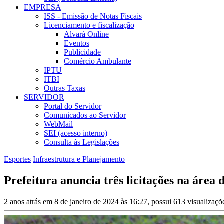
EMPRESA
ISS - Emissão de Notas Fiscais
Licenciamento e fiscalização
Alvará Online
Eventos
Publicidade
Comércio Ambulante
IPTU
ITBI
Outras Taxas
SERVIDOR
Portal do Servidor
Comunicados ao Servidor
WebMail
SEI (acesso interno)
Consulta às Legislações
Esportes
Infraestrutura e Planejamento
Prefeitura anuncia três licitações na área
2 anos atrás em 8 de janeiro de 2024 às 16:27, possui 613 visualizaç