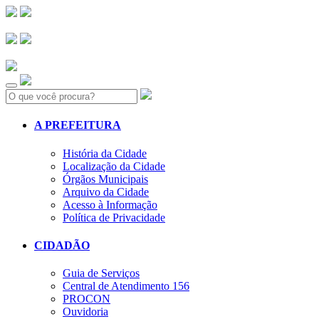
Search:
A PREFEITURA
História da Cidade
Localização da Cidade
Órgãos Municipais
Arquivo da Cidade
Acesso à Informação
Política de Privacidade
CIDADÃO
Guia de Serviços
Central de Atendimento 156
PROCON
Ouvidoria