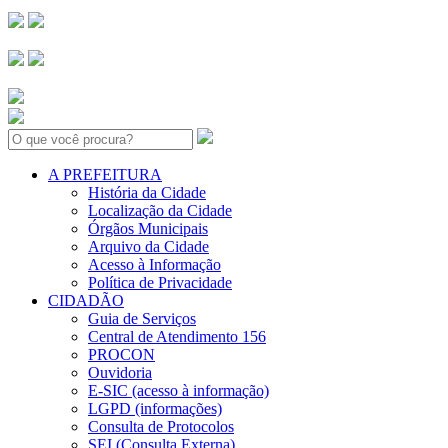
Search:
A PREFEITURA
História da Cidade
Localização da Cidade
Órgãos Municipais
Arquivo da Cidade
Acesso à Informação
Política de Privacidade
CIDADÃO
Guia de Serviços
Central de Atendimento 156
PROCON
Ouvidoria
E-SIC (acesso à informação)
LGPD (informações)
Consulta de Protocolos
SEI (Consulta Externa)