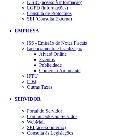
E-SIC (acesso à informação)
LGPD (informações)
Consulta de Protocolos
SEI (Consulta Externa)
EMPRESA
ISS - Emissão de Notas Fiscais
Licenciamento e fiscalização
Alvará Online
Eventos
Publicidade
Comércio Ambulante
IPTU
ITBI
Outras Taxas
SERVIDOR
Portal do Servidor
Comunicados ao Servidor
WebMail
SEI (acesso interno)
Consulta às Legislações