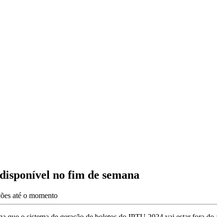
disponível no fim de semana
ações até o momento
rma que o sistema de geração de boletos do IPTU 2024 vai estar fora do