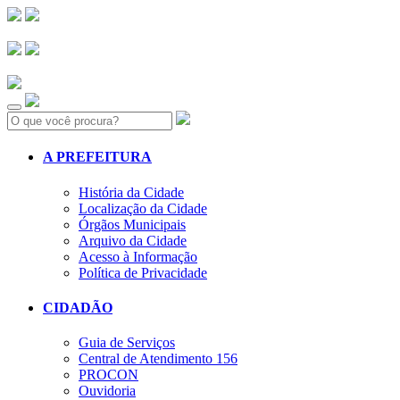
Search:
A PREFEITURA
História da Cidade
Localização da Cidade
Órgãos Municipais
Arquivo da Cidade
Acesso à Informação
Política de Privacidade
CIDADÃO
Guia de Serviços
Central de Atendimento 156
PROCON
Ouvidoria