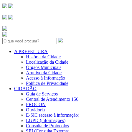
Search:
A PREFEITURA
História da Cidade
Localização da Cidade
Órgãos Municipais
Arquivo da Cidade
Acesso à Informação
Política de Privacidade
CIDADÃO
Guia de Serviços
Central de Atendimento 156
PROCON
Ouvidoria
E-SIC (acesso à informação)
LGPD (informações)
Consulta de Protocolos
SEI (Consulta Externa)