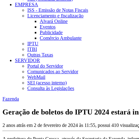
EMPRESA
ISS - Emissão de Notas Fiscais
Licenciamento e fiscalização
Alvará Online
Eventos
Publicidade
Comércio Ambulante
IPTU
ITBI
Outras Taxas
SERVIDOR
Portal do Servidor
Comunicados ao Servidor
WebMail
SEI (acesso interno)
Consulta às Legislações
Fazenda
Geração de boletos do IPTU 2024 estará in
2 anos atrás em 2 de fevereiro de 2024 às 11:55, possui 410 visualiz
A prefeitura de Ponta Grossa, através da Secretaria da Fazenda, info