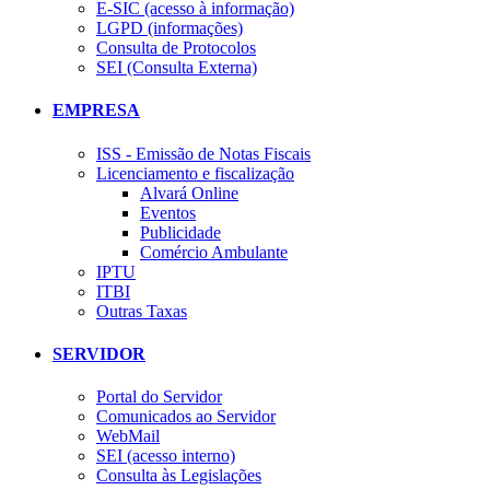
E-SIC (acesso à informação)
LGPD (informações)
Consulta de Protocolos
SEI (Consulta Externa)
EMPRESA
ISS - Emissão de Notas Fiscais
Licenciamento e fiscalização
Alvará Online
Eventos
Publicidade
Comércio Ambulante
IPTU
ITBI
Outras Taxas
SERVIDOR
Portal do Servidor
Comunicados ao Servidor
WebMail
SEI (acesso interno)
Consulta às Legislações