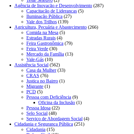
Teste Seletivo
(2)
Agência de Inovação e Desenvolvimento
(287)
Capacitação de Lideranças
(5)
Iluminação Pública
(27)
Vale dos Trilhos
(139)
Agricultura, Pecuária e Abastecimento
(266)
Comida na Mesa
(5)
Estradas Rurais
(4)
Feira Gastronômica
(79)
Feira Verde
(30)
Mercado da Família
(13)
Vale-Gás
(10)
Assistência Social
(562)
Casa da Mulher
(33)
CRAS
(76)
Justiça no Bairro
(1)
Migrante
(1)
PCD
(5)
Pessoa com Deficiência
(9)
Oficina da Inclusão
(1)
Pessoa Idosa
(22)
Selo Social
(48)
Serviço de Abordagem Social
(4)
Cidadania e Segurança Pública
(251)
Cidadania
(15)