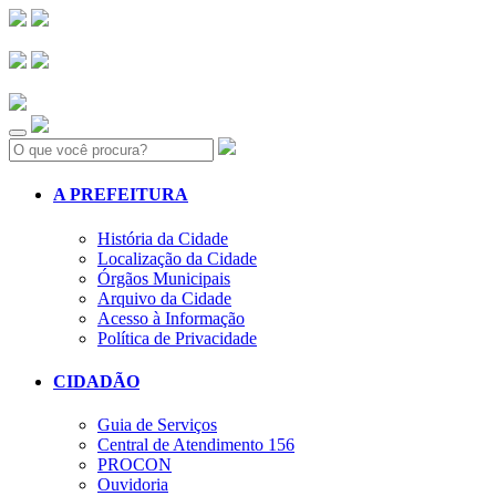
Search:
A PREFEITURA
História da Cidade
Localização da Cidade
Órgãos Municipais
Arquivo da Cidade
Acesso à Informação
Política de Privacidade
CIDADÃO
Guia de Serviços
Central de Atendimento 156
PROCON
Ouvidoria