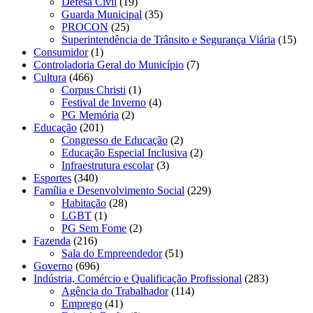
Defesa Civil
(19)
Guarda Municipal
(35)
PROCON
(25)
Superintendência de Trânsito e Segurança Viária
(15)
Consumidor
(1)
Controladoria Geral do Município
(7)
Cultura
(466)
Corpus Christi
(1)
Festival de Inverno
(4)
PG Memória
(2)
Educação
(201)
Congresso de Educação
(2)
Educação Especial Inclusiva
(2)
Infraestrutura escolar
(3)
Esportes
(340)
Família e Desenvolvimento Social
(229)
Habitação
(28)
LGBT
(1)
PG Sem Fome
(2)
Fazenda
(216)
Sala do Empreendedor
(51)
Governo
(696)
Indústria, Comércio e Qualificação Profissional
(283)
Agência do Trabalhador
(114)
Emprego
(41)