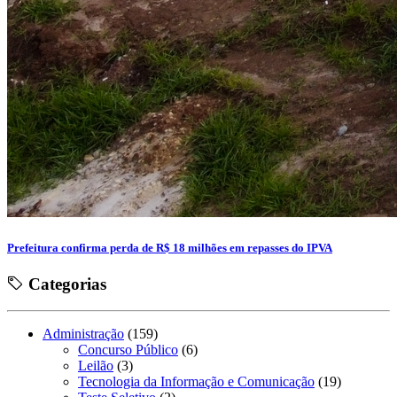
Prefeitura confirma perda de R$ 18 milhões em repasses do IPVA
Categorias
Administração
(159)
Concurso Público
(6)
Leilão
(3)
Tecnologia da Informação e Comunicação
(19)