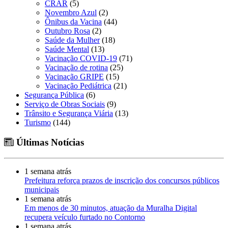
CRAR
(5)
Novembro Azul
(2)
Ônibus da Vacina
(44)
Outubro Rosa
(2)
Saúde da Mulher
(18)
Saúde Mental
(13)
Vacinação COVID-19
(71)
Vacinação de rotina
(25)
Vacinação GRIPE
(15)
Vacinação Pediátrica
(21)
Segurança Pública
(6)
Serviço de Obras Sociais
(9)
Trânsito e Segurança Viária
(13)
Turismo
(144)
Últimas Notícias
1 semana atrás
Prefeitura reforça prazos de inscrição dos concursos públicos
municipais
1 semana atrás
Em menos de 30 minutos, atuação da Muralha Digital
recupera veículo furtado no Contorno
1 semana atrás