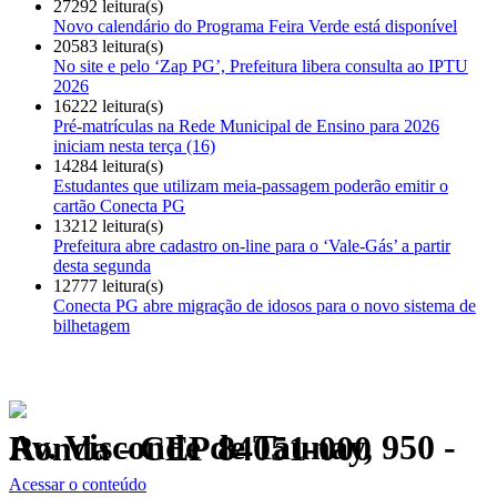
27292 leitura(s)
Novo calendário do Programa Feira Verde está disponível
20583 leitura(s)
No site e pelo ‘Zap PG’, Prefeitura libera consulta ao IPTU
2026
16222 leitura(s)
Pré-matrículas na Rede Municipal de Ensino para 2026
iniciam nesta terça (16)
14284 leitura(s)
Estudantes que utilizam meia-passagem poderão emitir o
cartão Conecta PG
13212 leitura(s)
Prefeitura abre cadastro on-line para o ‘Vale-Gás’ a partir
desta segunda
12777 leitura(s)
Conecta PG abre migração de idosos para o novo sistema de
bilhetagem
Av. Visconde de Taunay, 950 - Ronda - CEP 84051-000
Política de Privacidade.
Acessar o conteúdo