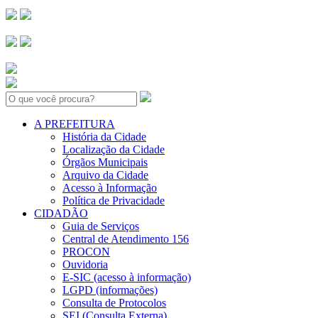
Search:
A PREFEITURA
História da Cidade
Localização da Cidade
Órgãos Municipais
Arquivo da Cidade
Acesso à Informação
Política de Privacidade
CIDADÃO
Guia de Serviços
Central de Atendimento 156
PROCON
Ouvidoria
E-SIC (acesso à informação)
LGPD (informações)
Consulta de Protocolos
SEI (Consulta Externa)