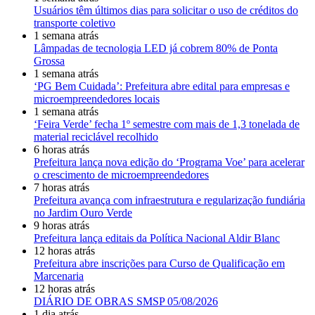
Usuários têm últimos dias para solicitar o uso de créditos do
transporte coletivo
1 semana atrás
Lâmpadas de tecnologia LED já cobrem 80% de Ponta
Grossa
1 semana atrás
‘PG Bem Cuidada’: Prefeitura abre edital para empresas e
microempreendedores locais
1 semana atrás
‘Feira Verde’ fecha 1º semestre com mais de 1,3 tonelada de
material reciclável recolhido
6 horas atrás
Prefeitura lança nova edição do ‘Programa Voe’ para acelerar
o crescimento de microempreendedores
7 horas atrás
Prefeitura avança com infraestrutura e regularização fundiária
no Jardim Ouro Verde
9 horas atrás
Prefeitura lança editais da Política Nacional Aldir Blanc
12 horas atrás
Prefeitura abre inscrições para Curso de Qualificação em
Marcenaria
12 horas atrás
DIÁRIO DE OBRAS SMSP 05/08/2026
1 dia atrás