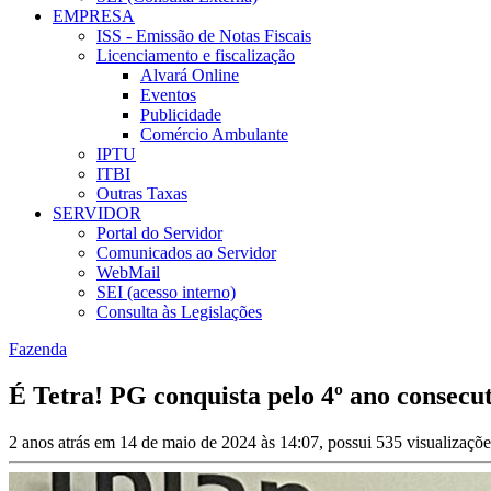
EMPRESA
ISS - Emissão de Notas Fiscais
Licenciamento e fiscalização
Alvará Online
Eventos
Publicidade
Comércio Ambulante
IPTU
ITBI
Outras Taxas
SERVIDOR
Portal do Servidor
Comunicados ao Servidor
WebMail
SEI (acesso interno)
Consulta às Legislações
Fazenda
É Tetra! PG conquista pelo 4º ano consecu
2 anos atrás em 14 de maio de 2024 às 14:07, possui 535 visualizaçõ