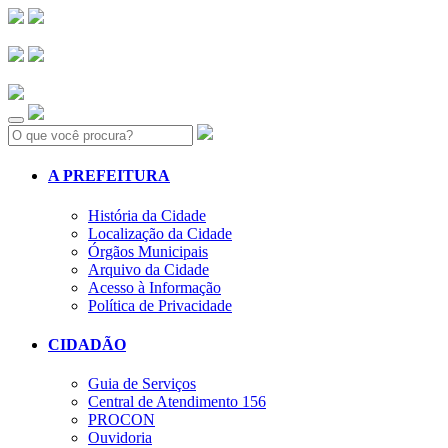
Search:
A PREFEITURA
História da Cidade
Localização da Cidade
Órgãos Municipais
Arquivo da Cidade
Acesso à Informação
Política de Privacidade
CIDADÃO
Guia de Serviços
Central de Atendimento 156
PROCON
Ouvidoria