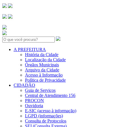
Search:
A PREFEITURA
História da Cidade
Localização da Cidade
Órgãos Municipais
Arquivo da Cidade
Acesso à Informação
Política de Privacidade
CIDADÃO
Guia de Serviços
Central de Atendimento 156
PROCON
Ouvidoria
E-SIC (acesso à informação)
LGPD (informações)
Consulta de Protocolos
SEI (Consulta Externa)