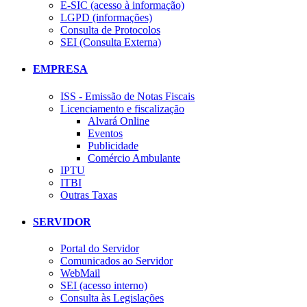
E-SIC (acesso à informação)
LGPD (informações)
Consulta de Protocolos
SEI (Consulta Externa)
EMPRESA
ISS - Emissão de Notas Fiscais
Licenciamento e fiscalização
Alvará Online
Eventos
Publicidade
Comércio Ambulante
IPTU
ITBI
Outras Taxas
SERVIDOR
Portal do Servidor
Comunicados ao Servidor
WebMail
SEI (acesso interno)
Consulta às Legislações