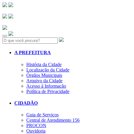
Search:
A PREFEITURA
História da Cidade
Localização da Cidade
Órgãos Municipais
Arquivo da Cidade
Acesso à Informação
Política de Privacidade
CIDADÃO
Guia de Serviços
Central de Atendimento 156
PROCON
Ouvidoria