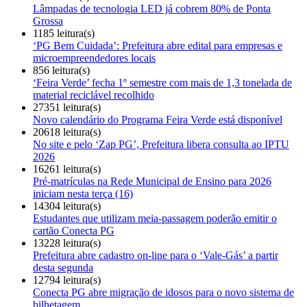
Lâmpadas de tecnologia LED já cobrem 80% de Ponta
Grossa
1185 leitura(s)
‘PG Bem Cuidada’: Prefeitura abre edital para empresas e
microempreendedores locais
856 leitura(s)
‘Feira Verde’ fecha 1º semestre com mais de 1,3 tonelada de
material reciclável recolhido
27351 leitura(s)
Novo calendário do Programa Feira Verde está disponível
20618 leitura(s)
No site e pelo ‘Zap PG’, Prefeitura libera consulta ao IPTU
2026
16261 leitura(s)
Pré-matrículas na Rede Municipal de Ensino para 2026
iniciam nesta terça (16)
14304 leitura(s)
Estudantes que utilizam meia-passagem poderão emitir o
cartão Conecta PG
13228 leitura(s)
Prefeitura abre cadastro on-line para o ‘Vale-Gás’ a partir
desta segunda
12794 leitura(s)
Conecta PG abre migração de idosos para o novo sistema de
bilhetagem