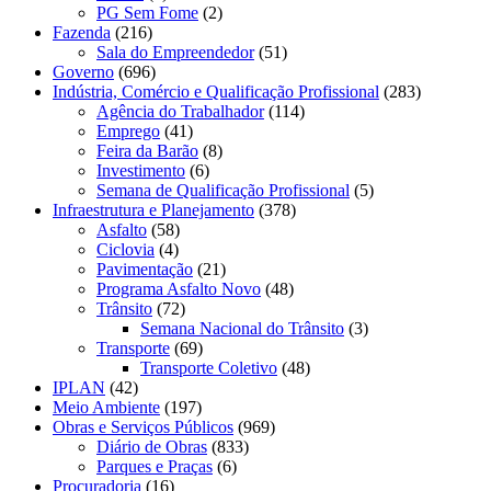
PG Sem Fome
(2)
Fazenda
(216)
Sala do Empreendedor
(51)
Governo
(696)
Indústria, Comércio e Qualificação Profissional
(283)
Agência do Trabalhador
(114)
Emprego
(41)
Feira da Barão
(8)
Investimento
(6)
Semana de Qualificação Profissional
(5)
Infraestrutura e Planejamento
(378)
Asfalto
(58)
Ciclovia
(4)
Pavimentação
(21)
Programa Asfalto Novo
(48)
Trânsito
(72)
Semana Nacional do Trânsito
(3)
Transporte
(69)
Transporte Coletivo
(48)
IPLAN
(42)
Meio Ambiente
(197)
Obras e Serviços Públicos
(969)
Diário de Obras
(833)
Parques e Praças
(6)
Procuradoria
(16)