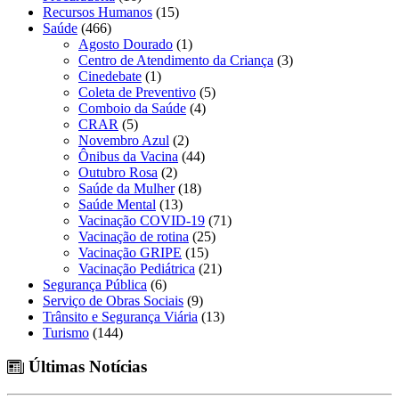
Recursos Humanos
(15)
Saúde
(466)
Agosto Dourado
(1)
Centro de Atendimento da Criança
(3)
Cinedebate
(1)
Coleta de Preventivo
(5)
Comboio da Saúde
(4)
CRAR
(5)
Novembro Azul
(2)
Ônibus da Vacina
(44)
Outubro Rosa
(2)
Saúde da Mulher
(18)
Saúde Mental
(13)
Vacinação COVID-19
(71)
Vacinação de rotina
(25)
Vacinação GRIPE
(15)
Vacinação Pediátrica
(21)
Segurança Pública
(6)
Serviço de Obras Sociais
(9)
Trânsito e Segurança Viária
(13)
Turismo
(144)
Últimas Notícias