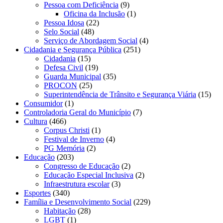
Pessoa com Deficiência
(9)
Oficina da Inclusão
(1)
Pessoa Idosa
(22)
Selo Social
(48)
Serviço de Abordagem Social
(4)
Cidadania e Segurança Pública
(251)
Cidadania
(15)
Defesa Civil
(19)
Guarda Municipal
(35)
PROCON
(25)
Superintendência de Trânsito e Segurança Viária
(15)
Consumidor
(1)
Controladoria Geral do Município
(7)
Cultura
(466)
Corpus Christi
(1)
Festival de Inverno
(4)
PG Memória
(2)
Educação
(203)
Congresso de Educação
(2)
Educação Especial Inclusiva
(2)
Infraestrutura escolar
(3)
Esportes
(340)
Família e Desenvolvimento Social
(229)
Habitação
(28)
LGBT
(1)