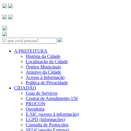
Search:
A PREFEITURA
História da Cidade
Localização da Cidade
Órgãos Municipais
Arquivo da Cidade
Acesso à Informação
Política de Privacidade
CIDADÃO
Guia de Serviços
Central de Atendimento 156
PROCON
Ouvidoria
E-SIC (acesso à informação)
LGPD (informações)
Consulta de Protocolos
SEI (Consulta Externa)