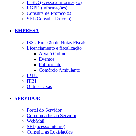
E-SIC (acesso à informação)
LGPD (informações)
Consulta de Protocolos
SEI (Consulta Externa)
EMPRESA
ISS - Emissão de Notas Fiscais
Licenciamento e fiscalização
Alvará Online
Eventos
Publicidade
Comércio Ambulante
IPTU
ITBI
Outras Taxas
SERVIDOR
Portal do Servidor
Comunicados ao Servidor
WebMail
SEI (acesso interno)
Consulta às Legislações