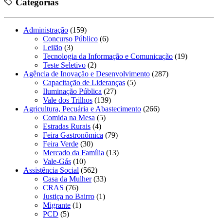
Categorias
Administração
(159)
Concurso Público
(6)
Leilão
(3)
Tecnologia da Informação e Comunicação
(19)
Teste Seletivo
(2)
Agência de Inovação e Desenvolvimento
(287)
Capacitação de Lideranças
(5)
Iluminação Pública
(27)
Vale dos Trilhos
(139)
Agricultura, Pecuária e Abastecimento
(266)
Comida na Mesa
(5)
Estradas Rurais
(4)
Feira Gastronômica
(79)
Feira Verde
(30)
Mercado da Família
(13)
Vale-Gás
(10)
Assistência Social
(562)
Casa da Mulher
(33)
CRAS
(76)
Justiça no Bairro
(1)
Migrante
(1)
PCD
(5)