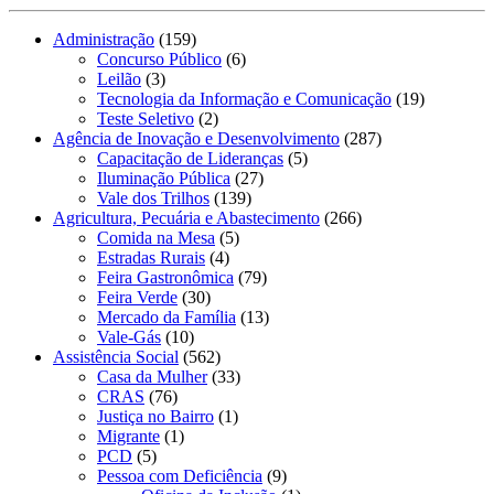
Administração
(159)
Concurso Público
(6)
Leilão
(3)
Tecnologia da Informação e Comunicação
(19)
Teste Seletivo
(2)
Agência de Inovação e Desenvolvimento
(287)
Capacitação de Lideranças
(5)
Iluminação Pública
(27)
Vale dos Trilhos
(139)
Agricultura, Pecuária e Abastecimento
(266)
Comida na Mesa
(5)
Estradas Rurais
(4)
Feira Gastronômica
(79)
Feira Verde
(30)
Mercado da Família
(13)
Vale-Gás
(10)
Assistência Social
(562)
Casa da Mulher
(33)
CRAS
(76)
Justiça no Bairro
(1)
Migrante
(1)
PCD
(5)
Pessoa com Deficiência
(9)