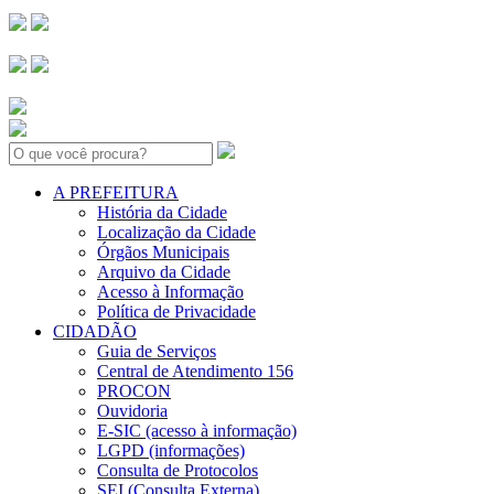
Search:
A PREFEITURA
História da Cidade
Localização da Cidade
Órgãos Municipais
Arquivo da Cidade
Acesso à Informação
Política de Privacidade
CIDADÃO
Guia de Serviços
Central de Atendimento 156
PROCON
Ouvidoria
E-SIC (acesso à informação)
LGPD (informações)
Consulta de Protocolos
SEI (Consulta Externa)