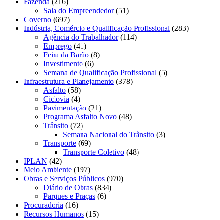
Fazenda
(216)
Sala do Empreendedor
(51)
Governo
(697)
Indústria, Comércio e Qualificação Profissional
(283)
Agência do Trabalhador
(114)
Emprego
(41)
Feira da Barão
(8)
Investimento
(6)
Semana de Qualificação Profissional
(5)
Infraestrutura e Planejamento
(378)
Asfalto
(58)
Ciclovia
(4)
Pavimentação
(21)
Programa Asfalto Novo
(48)
Trânsito
(72)
Semana Nacional do Trânsito
(3)
Transporte
(69)
Transporte Coletivo
(48)
IPLAN
(42)
Meio Ambiente
(197)
Obras e Serviços Públicos
(970)
Diário de Obras
(834)
Parques e Praças
(6)
Procuradoria
(16)
Recursos Humanos
(15)