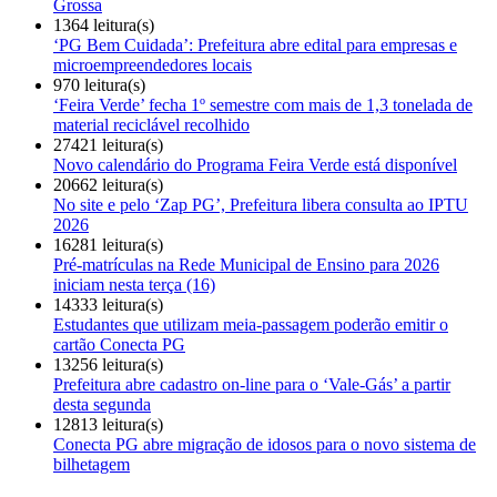
Grossa
1364 leitura(s)
‘PG Bem Cuidada’: Prefeitura abre edital para empresas e
microempreendedores locais
970 leitura(s)
‘Feira Verde’ fecha 1º semestre com mais de 1,3 tonelada de
material reciclável recolhido
27421 leitura(s)
Novo calendário do Programa Feira Verde está disponível
20662 leitura(s)
No site e pelo ‘Zap PG’, Prefeitura libera consulta ao IPTU
2026
16281 leitura(s)
Pré-matrículas na Rede Municipal de Ensino para 2026
iniciam nesta terça (16)
14333 leitura(s)
Estudantes que utilizam meia-passagem poderão emitir o
cartão Conecta PG
13256 leitura(s)
Prefeitura abre cadastro on-line para o ‘Vale-Gás’ a partir
desta segunda
12813 leitura(s)
Conecta PG abre migração de idosos para o novo sistema de
bilhetagem