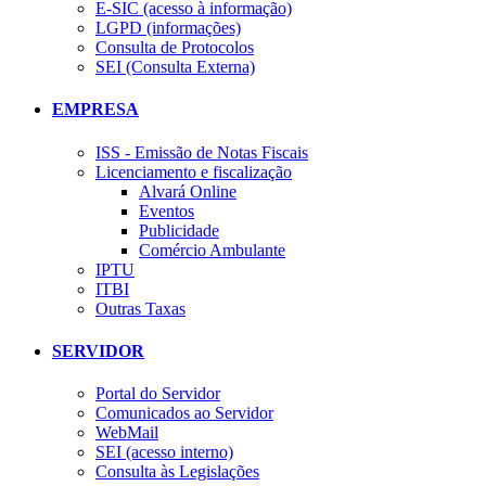
E-SIC (acesso à informação)
LGPD (informações)
Consulta de Protocolos
SEI (Consulta Externa)
EMPRESA
ISS - Emissão de Notas Fiscais
Licenciamento e fiscalização
Alvará Online
Eventos
Publicidade
Comércio Ambulante
IPTU
ITBI
Outras Taxas
SERVIDOR
Portal do Servidor
Comunicados ao Servidor
WebMail
SEI (acesso interno)
Consulta às Legislações