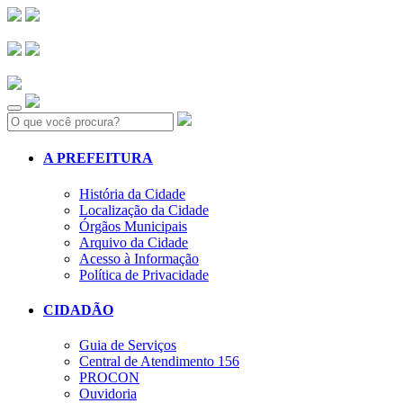
Search:
A PREFEITURA
História da Cidade
Localização da Cidade
Órgãos Municipais
Arquivo da Cidade
Acesso à Informação
Política de Privacidade
CIDADÃO
Guia de Serviços
Central de Atendimento 156
PROCON
Ouvidoria