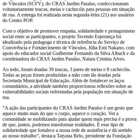
de Vínculos (SCFV), do CRAS Jardim Paraíso, confeccionaram
voluntariamente toucas, meias e cachecóis para pessoas em situação
de rua. A entrega foi realizada nesta segunda-feira (21) aos usuários
do Centro POP.
Com o objetivo de promover empatia, solidariedade e protagonismo
social entre as participantes, o projeto Tecendo Esperança foi
idealizado pela pedagoga e técnica de referência do Serviço de
Convivência e Fortalecimento de Vínculos, Júlia Emi Nakano, com
apoio do educador social Guilherme Fernando da Silva Albach e da
coordenadora do CRAS Jardim Paraíso, Naiara Cristina Alves.
Ao todo, foram doadas 39 toucas, 3 pares de meias e 8 cachecóis.
Todas as peças foram produzidas a mão com lãs doadas pela
Secretaria Municipal de Educação. Além de fortalecer os laços
comunitários, a atividade também proporcionou reflexões sobre as
vulnerabilidades sociais enfrentadas pela população em situação de
rua.
“A ação das participantes do CRAS Jardim Paraíso é um gesto que
aquece muito mais do que o corpo, aquece o coração. Ver a
comunidade se mobilizando para ajudar quem mais precisa é a prova
de que, juntos, podemos transformar realidades. É esse tipo de
solidariedade que fortalece a nossa rede de assistência e dá sentido
ao nosso trabalho”, destaca Tatyana Belo, presidente da Fundação