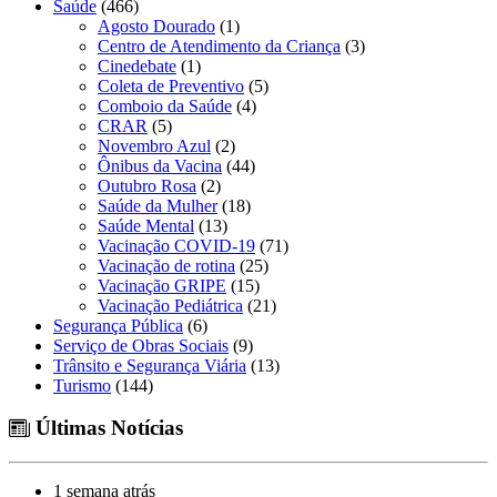
Saúde
(466)
Agosto Dourado
(1)
Centro de Atendimento da Criança
(3)
Cinedebate
(1)
Coleta de Preventivo
(5)
Comboio da Saúde
(4)
CRAR
(5)
Novembro Azul
(2)
Ônibus da Vacina
(44)
Outubro Rosa
(2)
Saúde da Mulher
(18)
Saúde Mental
(13)
Vacinação COVID-19
(71)
Vacinação de rotina
(25)
Vacinação GRIPE
(15)
Vacinação Pediátrica
(21)
Segurança Pública
(6)
Serviço de Obras Sociais
(9)
Trânsito e Segurança Viária
(13)
Turismo
(144)
Últimas Notícias
1 semana atrás