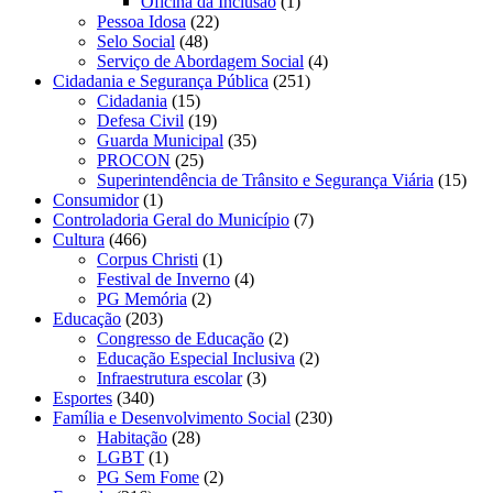
Oficina da Inclusão
(1)
Pessoa Idosa
(22)
Selo Social
(48)
Serviço de Abordagem Social
(4)
Cidadania e Segurança Pública
(251)
Cidadania
(15)
Defesa Civil
(19)
Guarda Municipal
(35)
PROCON
(25)
Superintendência de Trânsito e Segurança Viária
(15)
Consumidor
(1)
Controladoria Geral do Município
(7)
Cultura
(466)
Corpus Christi
(1)
Festival de Inverno
(4)
PG Memória
(2)
Educação
(203)
Congresso de Educação
(2)
Educação Especial Inclusiva
(2)
Infraestrutura escolar
(3)
Esportes
(340)
Família e Desenvolvimento Social
(230)
Habitação
(28)
LGBT
(1)
PG Sem Fome
(2)