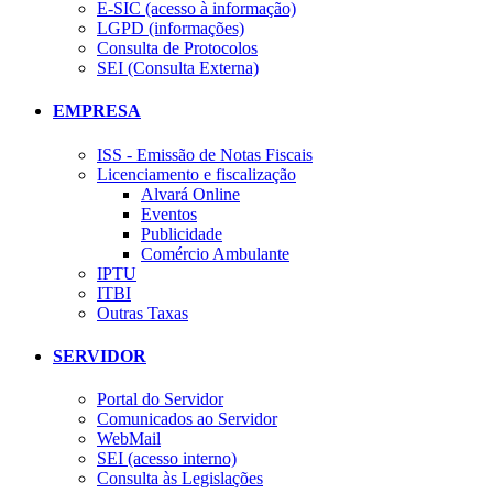
E-SIC (acesso à informação)
LGPD (informações)
Consulta de Protocolos
SEI (Consulta Externa)
EMPRESA
ISS - Emissão de Notas Fiscais
Licenciamento e fiscalização
Alvará Online
Eventos
Publicidade
Comércio Ambulante
IPTU
ITBI
Outras Taxas
SERVIDOR
Portal do Servidor
Comunicados ao Servidor
WebMail
SEI (acesso interno)
Consulta às Legislações