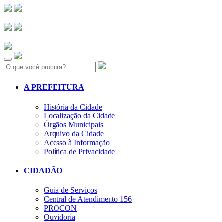
Search:
A PREFEITURA
História da Cidade
Localização da Cidade
Órgãos Municipais
Arquivo da Cidade
Acesso à Informação
Política de Privacidade
CIDADÃO
Guia de Serviços
Central de Atendimento 156
PROCON
Ouvidoria