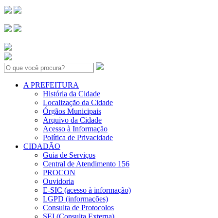
Search:
A PREFEITURA
História da Cidade
Localização da Cidade
Órgãos Municipais
Arquivo da Cidade
Acesso à Informação
Política de Privacidade
CIDADÃO
Guia de Serviços
Central de Atendimento 156
PROCON
Ouvidoria
E-SIC (acesso à informação)
LGPD (informações)
Consulta de Protocolos
SEI (Consulta Externa)